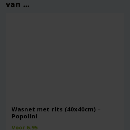
van …
Je beoordeling
*
Naam
*
Wasnet met rits (40x40cm) –
Popolini
E-mail
*
Voor
6.95