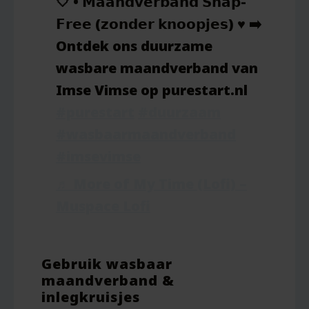
🤍 • 𝗠𝗮𝗮𝗻𝗱𝘃𝗲𝗿𝗯𝗮𝗻𝗱 𝗦𝗻𝗮𝗽-
𝗙𝗿𝗲𝗲 (𝘇𝗼𝗻𝗱𝗲𝗿 𝗸𝗻𝗼𝗼𝗽𝗷𝗲𝘀) ♥️ ➡️
Ontdek ons duurzame
wasbare maandverband van
Imse Vimse op purestart.nl
#purestart
#duurzaam
#wasbaarmaandverband
#imsevimse
♬ More of My Time (Lofi) –
Muspace Lofi
Gebruik wasbaar
maandverband &
inlegkruisjes