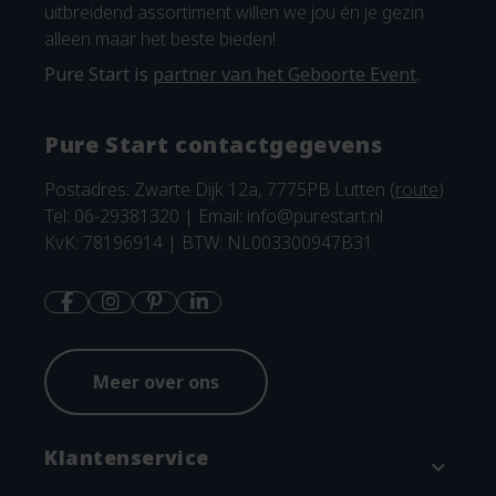
uitbreidend assortiment willen we jou én je gezin
alleen maar het beste bieden!
Pure Start is
partner van het Geboorte Event
.
Pure Start contactgegevens
Postadres: Zwarte Dijk 12a, 7775PB Lutten (
route
)
Tel: 06-29381320 | Email:
info@purestart.nl
KvK: 78196914 | BTW: NL003300947B31
Meer over ons
Klantenservice
expand_more