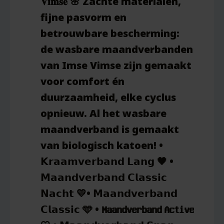
𝐕𝐢𝐦𝐬𝐞 🌸 Zachte materialen,
fijne pasvorm en
betrouwbare bescherming:
de wasbare maandverbanden
van Imse Vimse zijn gemaakt
voor comfort én
duurzaamheid, elke cyclus
opnieuw. Al het wasbare
maandverband is gemaakt
van biologisch katoen! •
𝗞𝗿𝗮𝗮𝗺𝘃𝗲𝗿𝗯𝗮𝗻𝗱 𝗟𝗮𝗻𝗴 🖤 •
𝗠𝗮𝗮𝗻𝗱𝘃𝗲𝗿𝗯𝗮𝗻𝗱 𝗖𝗹𝗮𝘀𝘀𝗶𝗰
𝗡𝗮𝗰𝗵𝘁 💛• 𝗠𝗮𝗮𝗻𝗱𝘃𝗲𝗿𝗯𝗮𝗻𝗱
𝗖𝗹𝗮𝘀𝘀𝗶𝗰 🩵 • 𝗠𝗮𝗮𝗻𝗱𝘃𝗲𝗿𝗯𝗮𝗻𝗱 𝗔𝗰𝘁𝗶𝘃𝗲