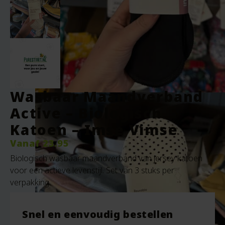
Wasbaar Maandverband
Active – Biologisch
Katoen – Imse Vimse
Vanaf
23.95
Biologisch wasbaar maandverband van jersey katoen
voor een actieve levenstijl. Set van 3 stuks per
verpakking.
Snel en eenvoudig bestellen