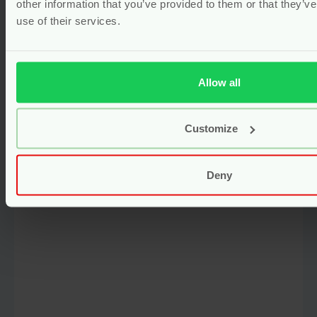
other information that you’ve provided to them or that they’v
use of their services.
Wasbaar Maandverband Classic –
3 Stuks – Biologisch Katoen –
Imse & Vimse
Allow all
Gewaardeerd
5.00
uit 5
(1)
Customize
Vanaf
21.95
Bekijken
Deny