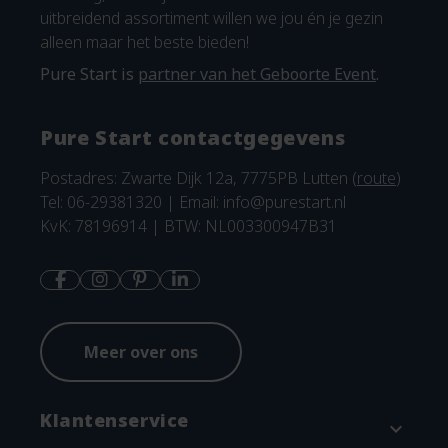
uitbreidend assortiment willen we jou én je gezin
alleen maar het beste bieden!
Pure Start is
partner van het Geboorte Event
.
Pure Start contactgegevens
Postadres: Zwarte Dijk 12a, 7775PB Lutten (
route
)
Tel: 06-29381320 | Email:
info@purestart.nl
KvK: 78196914 | BTW: NL003300947B31
Meer over ons
Klantenservice
expand_more