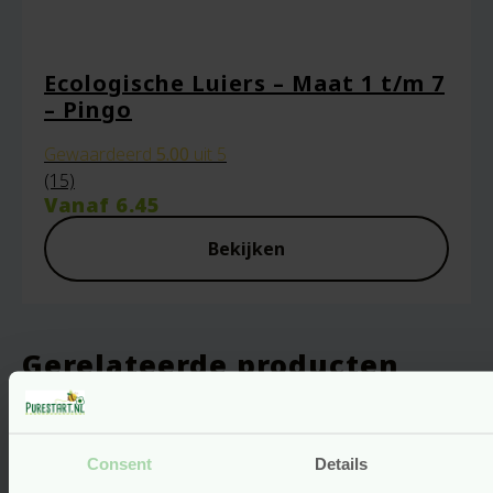
Ecologische Luiers – Maat 1 t/m 7
– Pingo
Gewaardeerd
5.00
uit 5
(15)
Vanaf
6.45
Bekijken
Gerelateerde producten
Consent
Details