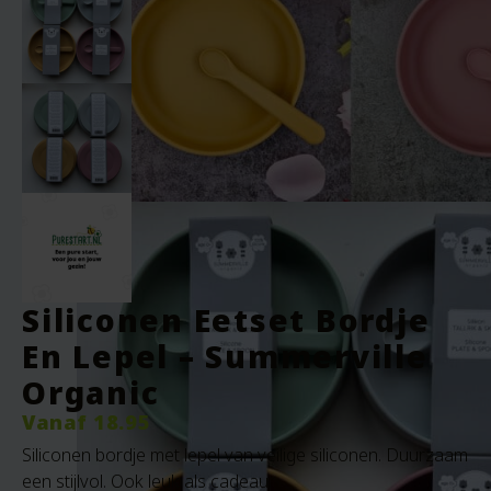
Siliconen Eetset Bordje
En Lepel – Summerville
Organic
Vanaf
18.95
Siliconen bordje met lepel van veilige siliconen. Duurzaam
een stijlvol. Ook leuk als cadeau.