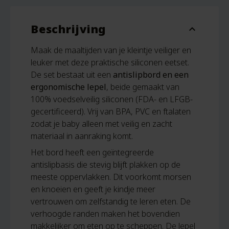
Beschrijving
expand_more
Maak de maaltijden van je kleintje veiliger en
leuker met deze praktische siliconen eetset.
De set bestaat uit een
antislipbord en een
ergonomische lepel
, beide gemaakt van
100% voedselveilig siliconen (FDA- en LFGB-
gecertificeerd). Vrij van BPA, PVC en ftalaten
zodat je baby alleen met veilig en zacht
materiaal in aanraking komt.
Het bord heeft een geïntegreerde
antislipbasis die stevig blijft plakken op de
meeste oppervlakken. Dit voorkomt morsen
en knoeien en geeft je kindje meer
vertrouwen om zelfstandig te leren eten. De
verhoogde randen maken het bovendien
makkelijker om eten op te scheppen. De lepel