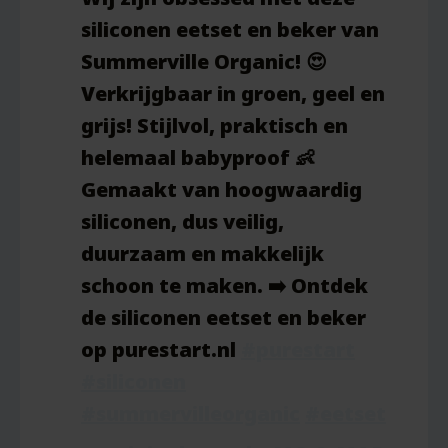
siliconen eetset en beker van
Summerville Organic! 😍
Verkrijgbaar in groen, geel en
grijs! Stijlvol, praktisch en
helemaal babyproof 👶
Gemaakt van hoogwaardig
siliconen, dus veilig,
duurzaam en makkelijk
schoon te maken. ➡️ Ontdek
de siliconen eetset en beker
op purestart.nl
#purestart
#siliconen
#summervilleorganic
#eetset