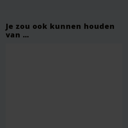
Vereiste velden zijn gemarkeerd met
*
Je waardering
*
Je zou ook kunnen houden
van …
Je beoordeling
*
Naam
*