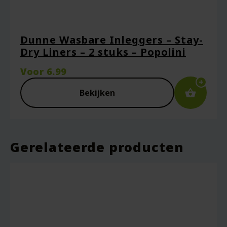
Naam
*
Dunne Wasbare Inleggers – Stay-
Dry Liners – 2 stuks – Popolini
E-mail
*
Voor
6.99
Bekijken
Captcha
*
Gerelateerde producten
Mijn naam, e-mail en site opslaan in deze
browser voor de volgende keer wanneer ik
een reactie plaats.