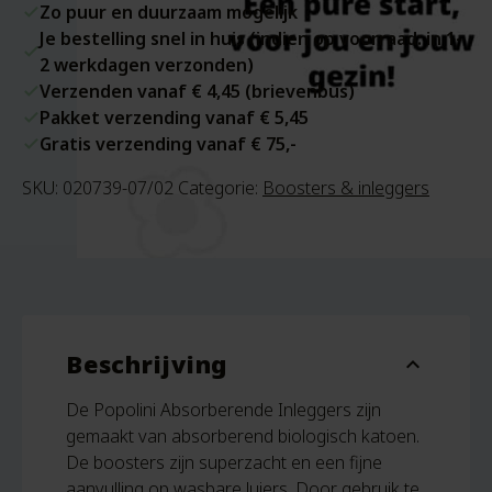
Zo puur en duurzaam mogelijk
Je bestelling snel in huis (indien op voorraad: in 1-
2 werkdagen verzonden)
Verzenden vanaf € 4,45 (brievenbus)
Pakket verzending vanaf € 5,45
Gratis verzending vanaf € 75,-
SKU:
020739-07/02
Categorie:
Boosters & inleggers
Beschrijving
expand_more
De Popolini Absorberende Inleggers zijn
gemaakt van absorberend biologisch katoen.
De boosters zijn superzacht en een fijne
aanvulling op wasbare luiers. Door gebruik te