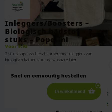
Inleggers/Boosters –
Biologisch badstof – 2
stuks – Popolini
Voor
9.95
2 stuks superzachte absorberende inleggers van
biologisch katoen voor de wasbare luier
Snel en eenvoudig bestellen
In winkelmand