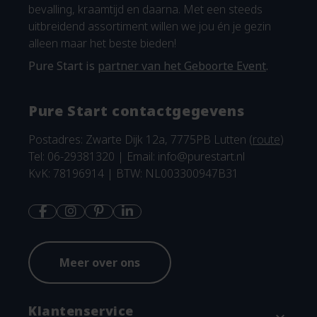
bevalling, kraamtijd en daarna. Met een steeds
uitbreidend assortiment willen we jou én je gezin
alleen maar het beste bieden!
Pure Start is
partner van het Geboorte Event
.
Pure Start contactgegevens
Postadres: Zwarte Dijk 12a, 7775PB Lutten (
route
)
Tel: 06-29381320 | Email:
info@purestart.nl
KvK: 78196914 | BTW: NL003300947B31
Meer over ons
Klantenservice
expand_more