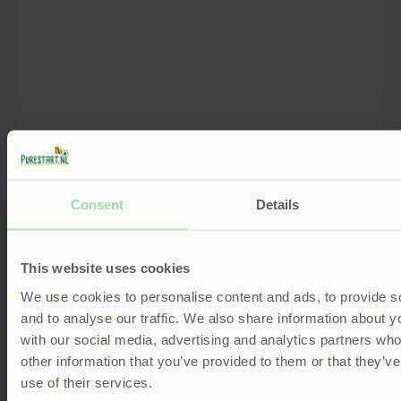
Consent
Details
Booster – Bamboe – 11 x 30 cm –
This website uses cookies
TotsBots
We use cookies to personalise content and ads, to provide s
and to analyse our traffic. We also share information about yo
gaat uit assortiment
op=op
with our social media, advertising and analytics partners wh
Oorspronkelijke
Van
5.50
other information that you’ve provided to them or that they’v
prijs
4.95
was:
use of their services.
Huidige
€5.50.