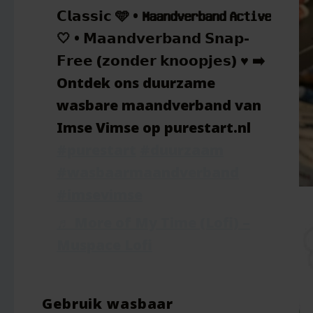
𝗖𝗹𝗮𝘀𝘀𝗶𝗰 🩵 • 𝗠𝗮𝗮𝗻𝗱𝘃𝗲𝗿𝗯𝗮𝗻𝗱 𝗔𝗰𝘁𝗶𝘃𝗲
🤍 • 𝗠𝗮𝗮𝗻𝗱𝘃𝗲𝗿𝗯𝗮𝗻𝗱 𝗦𝗻𝗮𝗽-
𝗙𝗿𝗲𝗲 (𝘇𝗼𝗻𝗱𝗲𝗿 𝗸𝗻𝗼𝗼𝗽𝗷𝗲𝘀) ♥️ ➡️
Ontdek ons duurzame
wasbare maandverband van
Imse Vimse op purestart.nl
#purestart
#duurzaam
#wasbaarmaandverband
#imsevimse
♬ More of My Time (Lofi) –
Muspace Lofi
Gebruik wasbaar