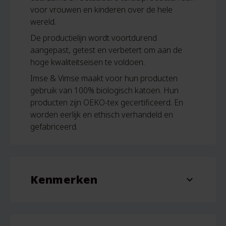
voor vrouwen en kinderen over de hele
wereld.
De productielijn wordt voortdurend
aangepast, getest en verbetert om aan de
hoge kwaliteitseisen te voldoen.
Imse & Vimse maakt voor hun producten
gebruik van 100% biologisch katoen. Hun
producten zijn OEKO-tex gecertificeerd. En
worden eerlijk en ethisch verhandeld en
gefabriceerd.
Kenmerken
expand_more
Aantal
3 stuks