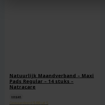
Mijn naam, e-mail en site opslaan in deze
browser voor de volgende keer wanneer ik
een reactie plaats.
Natuurlijk Maandverband – Maxi
Pads Regular – 14 stuks –
Natracare
vegan
Gewaardeerd
5.00
uit 5