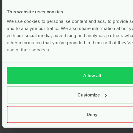
This website uses cookies
We use cookies to personalise content and ads, to provide s
and to analyse our traffic. We also share information about yo
with our social media, advertising and analytics partners wh
other information that you’ve provided to them or that they’v
use of their services.
Naam
*
Natuurlijk Maandverband – Ultra
Extra Pads Regular – 12 stuks –
Allow all
Natracare
E-mail
*
Customize
vegan
Voor
3.99
Bekijken
Deny
Captcha
*