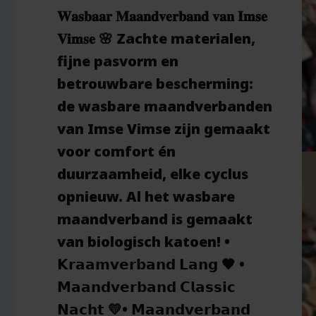
𝐖𝐚𝐬𝐛𝐚𝐚𝐫 𝐌𝐚𝐚𝐧𝐝𝐯𝐞𝐫𝐛𝐚𝐧𝐝 𝐯𝐚𝐧 𝐈𝐦𝐬𝐞
𝐕𝐢𝐦𝐬𝐞 🌸 Zachte materialen,
fijne pasvorm en
betrouwbare bescherming:
de wasbare maandverbanden
van Imse Vimse zijn gemaakt
voor comfort én
duurzaamheid, elke cyclus
opnieuw. Al het wasbare
maandverband is gemaakt
van biologisch katoen! •
𝗞𝗿𝗮𝗮𝗺𝘃𝗲𝗿𝗯𝗮𝗻𝗱 𝗟𝗮𝗻𝗴 🖤 •
𝗠𝗮𝗮𝗻𝗱𝘃𝗲𝗿𝗯𝗮𝗻𝗱 𝗖𝗹𝗮𝘀𝘀𝗶𝗰
𝗡𝗮𝗰𝗵𝘁 💛• 𝗠𝗮𝗮𝗻𝗱𝘃𝗲𝗿𝗯𝗮𝗻𝗱