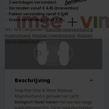
2 werkdagen verzonden)
Verzenden vanaf € 4,45 (brievenbus)
Pakket verzending vanaf € 5,45
Gratis verzending vanaf € 75,-
SKU:
N/B
Categorieën:
Natuurlijk maandverband &
kraamverband
,
Wasbaar maandverband
,
Wasbare
menstruatieproducten
Beschrijving
expand_more
Snap-free Imse & Vimse Wasbaar
Maandverband is gemaakt van zacht
biologisch flanel katoen
met een dun laagje
waterafstotend PUL. Deze maandverbanden