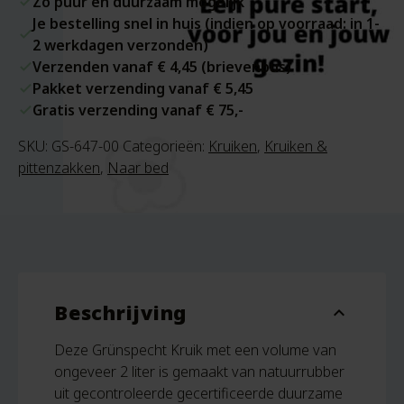
Zo puur en duurzaam mogelijk
Je bestelling snel in huis (indien op voorraad: in 1-
2 werkdagen verzonden)
Verzenden vanaf € 4,45 (brievenbus)
Pakket verzending vanaf € 5,45
Gratis verzending vanaf € 75,-
SKU:
GS-647-00
Categorieën:
Kruiken
,
Kruiken &
pittenzakken
,
Naar bed
Beschrijving
expand_more
Deze Grünspecht Kruik met een volume van
ongeveer 2 liter is gemaakt van natuurrubber
uit gecontroleerde gecertificeerde duurzame