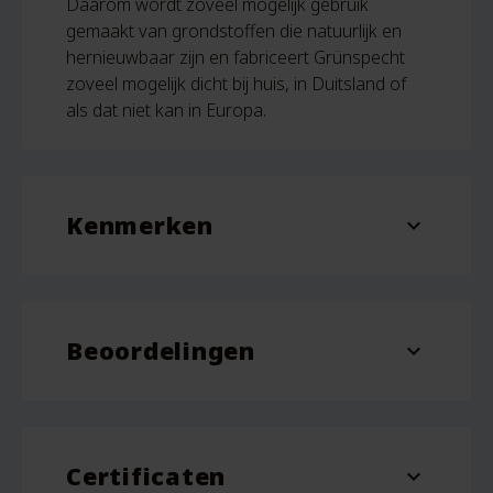
Daarom wordt zoveel mogelijk gebruik
gemaakt van grondstoffen die natuurlijk en
hernieuwbaar zijn en fabriceert Grünspecht
zoveel mogelijk dicht bij huis, in Duitsland of
als dat niet kan in Europa.
Kenmerken
expand_more
Inhoud
1,8 liter
Beoordelingen
Afmeting
21 cm x 36 cm
expand_more
Beoordelingen
Er zijn nog geen beoordelingen.
Certificaten
Wees de eerste om “Grünspecht Kruik
expand_more