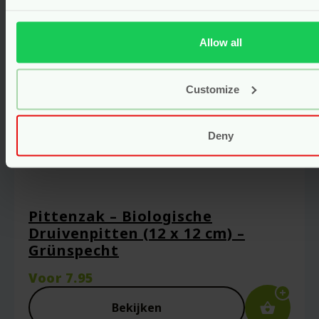
Allow all
Customize
Deny
Pittenzak – Biologische
Druivenpitten (12 x 12 cm) –
Grünspecht
Voor
7.95
Bekijken