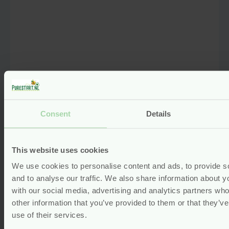
Wasbare Matrasbeschermer –
Biologisch Katoen – 50×70 cm –
Consent
Details
Grünspecht
Gewaardeerd
4.00
uit 5
This website uses cookies
(1)
Voor
11.99
We use cookies to personalise content and ads, to provide s
and to analyse our traffic. We also share information about yo
Bekijken
with our social media, advertising and analytics partners wh
other information that you’ve provided to them or that they’v
use of their services.