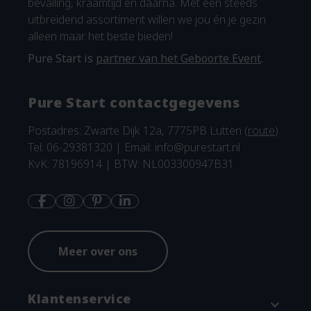
bevalling, kraamtijd en daarna. Met een steeds
uitbreidend assortiment willen we jou én je gezin
alleen maar het beste bieden!
Pure Start is
partner van het Geboorte Event
.
Pure Start contactgegevens
Postadres: Zwarte Dijk 12a, 7775PB Lutten (
route
)
Tel: 06-29381320 | Email:
info@purestart.nl
KvK: 78196914 | BTW: NL003300947B31
Meer over ons
Klantenservice
expand_more