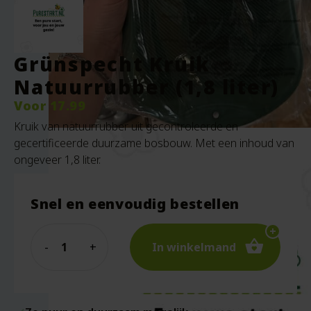
Grünspecht Kruik
Natuurrubber (1,8 liter)
Voor
17.99
Kruik van natuurrubber uit gecontroleerde en
gecertificeerde duurzame bosbouw. Met een inhoud van
ongeveer 1,8 liter.
Snel en eenvoudig bestellen
Quantity
In winkelmand