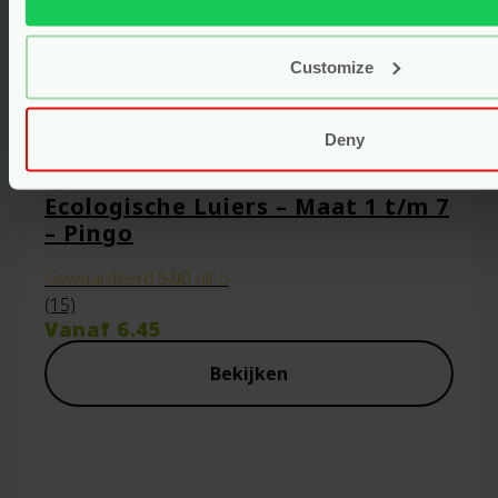
Customize
Deny
Ecologische Luiers – Maat 1 t/m 7
– Pingo
Gewaardeerd
5.00
uit 5
(15)
Vanaf
6.45
Bekijken