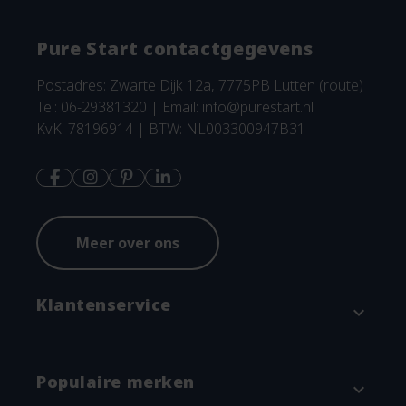
Pure Start contactgegevens
Postadres: Zwarte Dijk 12a, 7775PB Lutten (
route
)
Tel: 06-29381320 | Email:
info@purestart.nl
KvK: 78196914 | BTW: NL003300947B31
Meer over ons
Klantenservice
expand_more
Contact
Populaire merken
expand_more
Betaalmethodes en verzenden