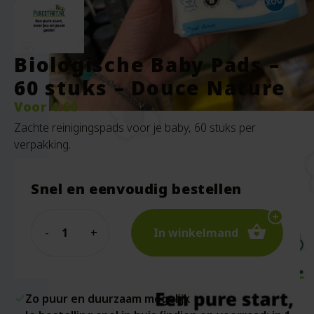
Biologische Baby Pads –
60 stuks – Douce Nature
Voor
4.60
Zachte reinigingspads voor je baby, 60 stuks per
verpakking.
Snel en eenvoudig bestellen
Quantity
In winkelmand
Zo puur en duurzaam mogelijk