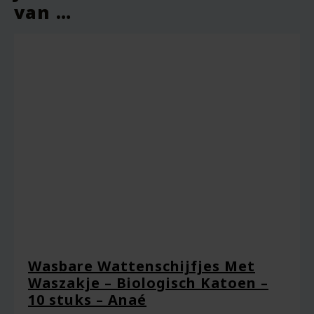
van …
Je waardering
*
Je beoordeling
*
Wasbare Wattenschijfjes Met
Naam
*
Waszakje – Biologisch Katoen –
10 stuks – Anaé