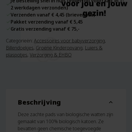
Je bestelling snel in huis (indien op voorraad: in 1-
2 werkdagen verzonden)
Verzenden vanaf € 4,45 (brievenbus)
Pakket verzending vanaf € 5,45
Gratis verzending vanaf € 75,-
Categorieën:
Accessoires voor babyverzorging
,
Billendoekjes
,
Groene Kinderopvang
,
Luiers &
plaspotjes
,
Verzorging & EHBO
Beschrijving
expand_more
Deze zachte pads van biologische watten zijn
gemaakt van 100% biologisch katoen. Ze
bevatten geen chemische toegevoegde