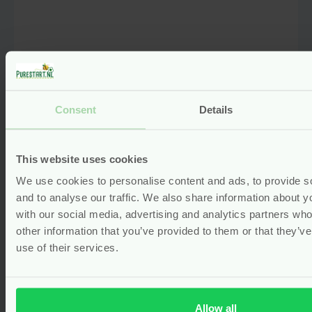
Verschoningsspray – Lavendel
Consent
Details
Lotion 150 ml – Billiesbox
Voor
6.99
This website uses cookies
Bekijken
We use cookies to personalise content and ads, to provide s
and to analyse our traffic. We also share information about yo
with our social media, advertising and analytics partners wh
other information that you’ve provided to them or that they’v
use of their services.
Allow all