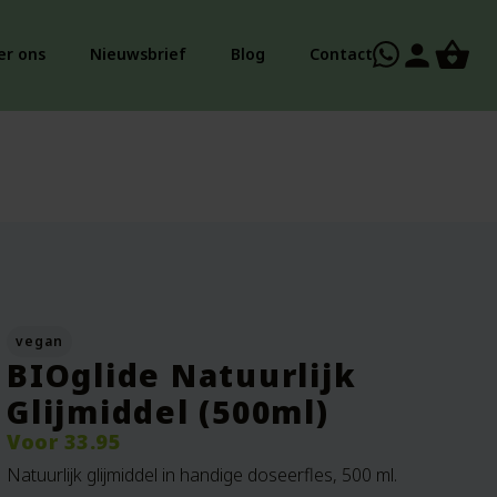
person
er ons
Nieuwsbrief
Blog
Contact
vegan
BIOglide Natuurlijk
Glijmiddel (500ml)
Voor
33.95
Natuurlijk glijmiddel in handige doseerfles, 500 ml.