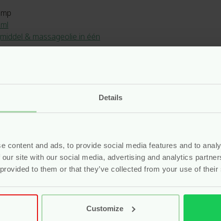
omp
0ml
jmidd
el
& massageolie in één
Lactate, Xanthan Gum, Levulinic Acid, Lactic Acid, Sodium Levul
Details
e content and ads, to provide social media features and to analy
 our site with our social media, advertising and analytics partn
 provided to them or that they’ve collected from your use of their
500 ml
Customize