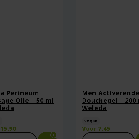
a Perineum
Men Activerend
age Olie – 50 ml
Douchegel – 200 
leda
Weleda
aan in deze browser voor de volgende keer wanneer ik een react
vegan
r
15.90
Voor
7.45