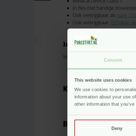
Medical Device Class 1
In fles met handige doseerp
Ook verkrijgbaar als
tube 15
Ook verkrijgbaar:
BIOglide
gli
Ingrediënten
Vegetable Glycerin, Aqua, Sodium 
Consent
This website uses cookies
Kenmerken
We use cookies to personalis
information about your use of
other information that you’ve
Inhoud
Beoordelingen
Deny