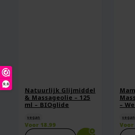
Naam
*
E-mail
*
Captcha
*
9,6
Natuurlijk Glijmiddel
Mam
& Massageolie – 125
Mass
ml – BIOglide
– We
Mijn naam, e-mail en site opsl
vegan
vegan
Voor
18.99
Voo