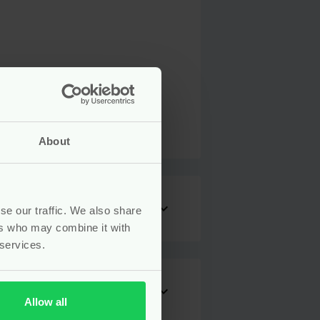
inate, Alcohol.
About
expand_more
se our traffic. We also share
ers who may combine it with
 services.
expand_more
Allow all