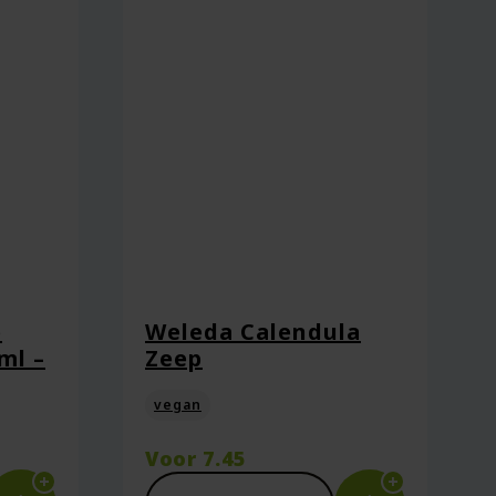
e
Weleda Calendula
ml –
Zeep
ie plaats.
vegan
Voor
7.45