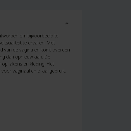
expand_more
 ontworpen om bijvoorbeeld te
eksualiteit te ervaren. Met
heid van de vagina en komt overeen
reng dan opnieuw aan. De
f op lakens en kleding. Het
 voor vaginaal en oraal gebruik.