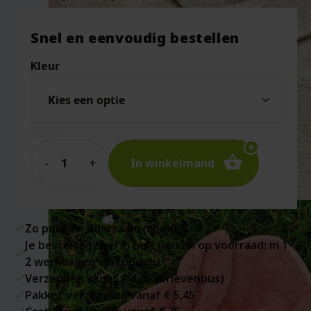
Snel en eenvoudig bestellen
Kleur
Wissen
Quantity
In winkelmand
Zo puur en duurzaam mogelijk
Je bestelling snel in huis (indien op voorraad: in 1-
2 werkdagen verzonden)
Verzenden vanaf € 4,45 (brievenbus)
Pakket verzending vanaf € 5,45