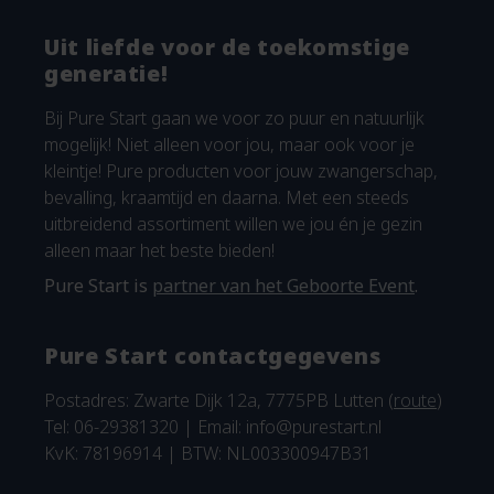
Uit liefde voor de toekomstige
generatie!
Bij Pure Start gaan we voor zo puur en natuurlijk
mogelijk! Niet alleen voor jou, maar ook voor je
kleintje! Pure producten voor jouw zwangerschap,
bevalling, kraamtijd en daarna. Met een steeds
uitbreidend assortiment willen we jou én je gezin
alleen maar het beste bieden!
Pure Start is
partner van het Geboorte Event
.
Pure Start contactgegevens
Postadres: Zwarte Dijk 12a, 7775PB Lutten (
route
)
Tel: 06-29381320 | Email:
info@purestart.nl
KvK: 78196914 | BTW: NL003300947B31