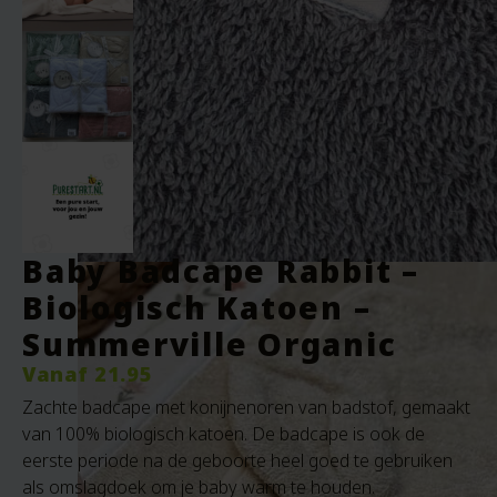
Baby Badcape Rabbit –
Biologisch Katoen –
Summerville Organic
Vanaf
21.95
Zachte badcape met konijnenoren van badstof, gemaakt
van 100% biologisch katoen. De badcape is ook de
eerste periode na de geboorte heel goed te gebruiken
als omslagdoek om je baby warm te houden.