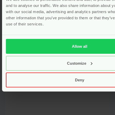
Katoen Badstof – Summerville
and to analyse our traffic. We also share information about yo
Organic
with our social media, advertising and analytics partners wh
other information that you’ve provided to them or that they’v
Vanaf
29.95
use of their services.
Bekijken
Allow all
Customize
Deny