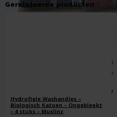
Gerelateerde producten
Je beoordeling
*
Naam
*
Hydrofiele Washandjes –
Biologisch Katoen – Ongebleekt
– 4 stuks – Muslinz
E-mail
*