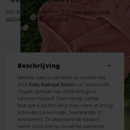
Gratis verzending vanaf € 75,-
SKU:
600887
Categorieën:
Badcapes, badjassen &
washandjes
,
Cadeau inspiratie
Beschrijving
expand_more
Wikkel je baby in zachtheid en comfort met
deze
Baby Badcape Rabbit
van Summerville
Organic gemaakt van 100% biologisch
katoenen badstof. Deze heerlijk zachte
badcape is perfect om je baby warm en droog
te houden na een badje, zwempartijtje of
wasmoment. De absorberende badstof
neemt vocht snel op, terwijl het ademende