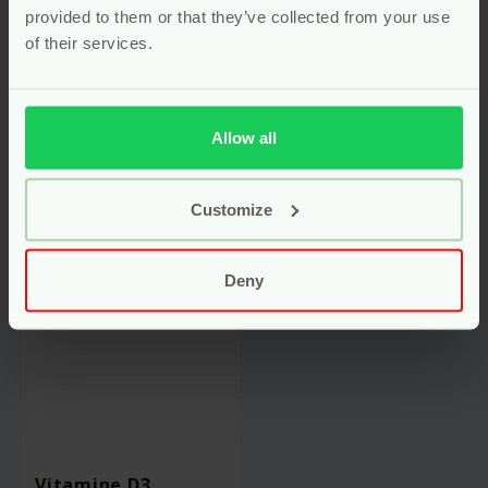
glutenvrij
vegan
provided to them or that they’ve collected from your use
of their services.
Voor
17.99
Voor
21.95
Bekijken
Bekijken
Allow all
Customize
Deny
Vitamine D3