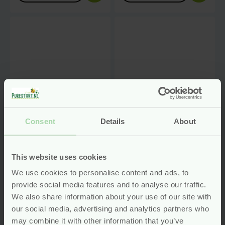
Consent
Details
About
This website uses cookies
Mama
Meer-in-1 Kind
We use cookies to personalise content and ads, to
Multivitamine
Multivitamine – 60
provide social media features and to analyse our traffic.
Vegan –
tabletten –
We also share information about your use of our site with
Navulverpakking 30
Vitortho
our social media, advertising and analytics partners who
capsules – Laveen
glutenvrij
vegan
may combine it with other information that you’ve