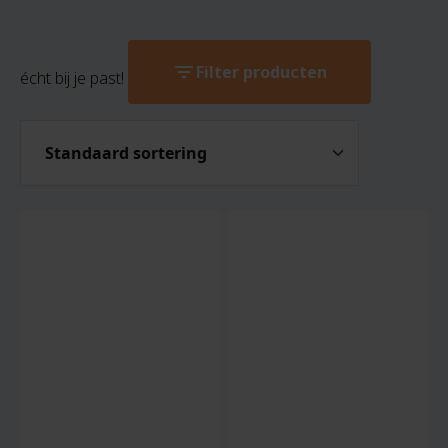
filter_list
Filter producten
écht bij je past!