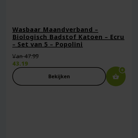
Wasbaar Maandverband –
Biologisch Badstof Katoen – Ecru
– Set van 5 – Popolini
Oorspronkelijke
Van
47.99
prijs
43.19
was:
Huidige
€47.99.
prijs
Bekijken
is:
€43.19.