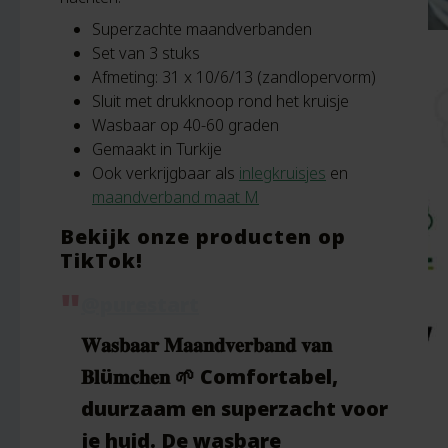
Superzachte maandverbanden
Set van 3 stuks
Afmeting: 31 x 10/6/13 (zandlopervorm)
Sluit met drukknoop rond het kruisje
Wasbaar op 40-60 graden
Gemaakt in Turkije
Ook verkrijgbaar als
inlegkruisjes
en
maandverband maat M
Bekijk onze producten op
TikTok!
@purestart
𝐖𝐚𝐬𝐛𝐚𝐚𝐫 𝐌𝐚𝐚𝐧𝐝𝐯𝐞𝐫𝐛𝐚𝐧𝐝 𝐯𝐚𝐧
𝐁𝐥ü𝐦𝐜𝐡𝐞𝐧 🌱 Comfortabel,
duurzaam en superzacht voor
je huid. De wasbare