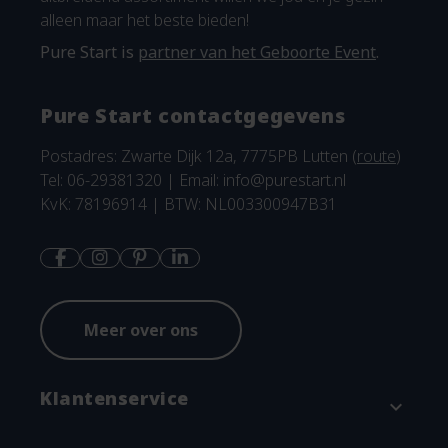
alleen maar het beste bieden!
Pure Start is
partner van het Geboorte Event
.
Pure Start contactgegevens
Postadres: Zwarte Dijk 12a, 7775PB Lutten (
route
)
Tel: 06-29381320 | Email:
info@purestart.nl
KvK: 78196914 | BTW: NL003300947B31
Meer over ons
Klantenservice
expand_more