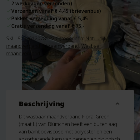
2 werkdagen verzonden)
Verzenden vanaf € 4,45 (brievenbus)
Pakket verzending vanaf € 5,45
Gratis verzending vanaf € 75,-
SKU:
9009612078992
Categorieën:
Natuurlijk
maandverband & kraamverband
,
Wasbaar
maandverband
Beschrijving
expand_more
Dit wasbaar maandverband Floral Green
(maat L) van Blümchen heeft een buitenlaag
van bamboeviscose met polyester en een
absorberende kern van hennep en biologisch