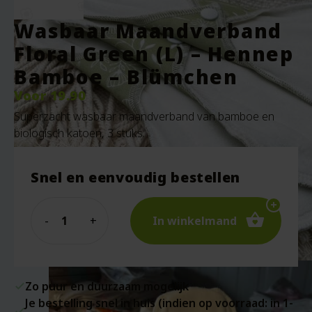
Wasbaar Maandverband
Floral Green (L) – Hennep
Bamboe – Blümchen
Voor
19.90
Superzacht wasbaar maandverband van bamboe en
biologisch katoen, 3 stuks.
Snel en eenvoudig bestellen
Quantity
In winkelmand
Zo puur en duurzaam mogelijk
Je bestelling snel in huis (indien op voorraad: in 1-