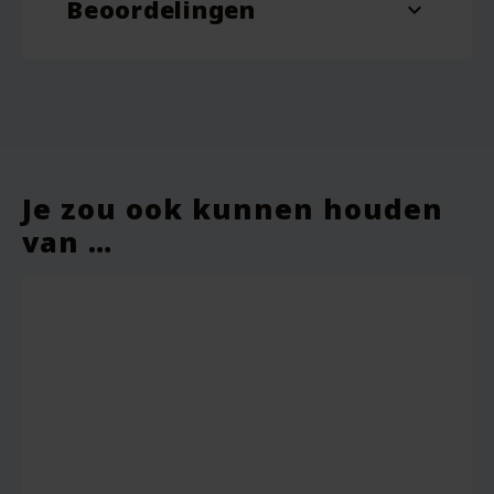
Beoordelingen
expand_more
Je zou ook kunnen houden
van …