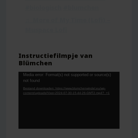
#biologisch
#blumchen
♬ More of My Time (Lofi) –
Muspace Lofi
Instructiefilmpje van
Blümchen
Videospeler
Media error: Format(s) not supported or source(s)
not found
Bestand downloaden: https://www.blumchenwindel.eu/wp-
content/uploads/Vixer-2024-07-30-15-44-26-GMT2.mp4?_=1