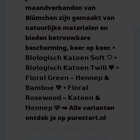
maandverbanden van
Blümchen zijn gemaakt van
natuurlijke materialen en
bieden betrouwbare
bescherming, keer op keer. •
𝗕𝗶𝗼𝗹𝗼𝗴𝗶𝘀𝗰𝗵 𝗞𝗮𝘁𝗼𝗲𝗻 𝗦𝗼𝗳𝘁 🤍 •
𝗕𝗶𝗼𝗹𝗼𝗴𝗶𝘀𝗰𝗵 𝗞𝗮𝘁𝗼𝗲𝗻 𝗧𝘄𝗶𝗹𝗹 🧡 •
𝗙𝗹𝗼𝗿𝗮𝗹 𝗚𝗿𝗲𝗲𝗻 – 𝗛𝗲𝗻𝗻𝗲𝗽 &
𝗕𝗮𝗺𝗯𝗼𝗲 💚 • 𝗙𝗹𝗼𝗿𝗮𝗹
𝗥𝗼𝘀𝗲𝘄𝗼𝗼𝗱 – 𝗞𝗮𝘁𝗼𝗲𝗻 &
𝗛𝗲𝗻𝗻𝗲𝗽 🩷 ➡️ Alle varianten
ontdek je op purestart.nl
#purestart
#duurzaam
#wasbaarmaandverband