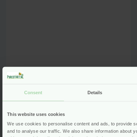
Consent
Details
Wasbare Inlegkruisjes Classic – 3
Stuks – Biologisch Katoen – Imse
This website uses cookies
& Vimse
We use cookies to personalise content and ads, to provide s
and to analyse our traffic. We also share information about yo
Gewaardeerd
3.67
uit 5