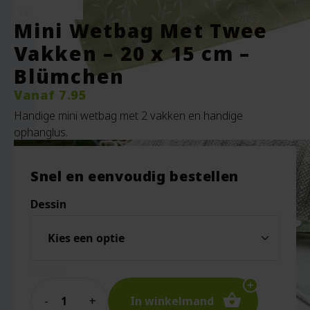
Mini Wetbag Met Twee
Vakken – 20 x 15 cm –
Blümchen
Vanaf
7.95
Handige mini wetbag met 2 vakken en handige
ophanglus.
Snel en eenvoudig bestellen
Dessin
Wissen
Quantity
In winkelmand