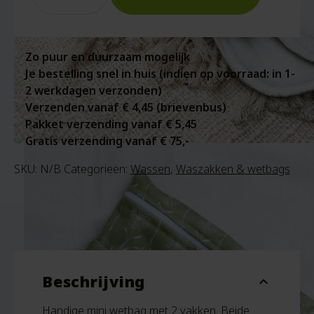
Zo puur en duurzaam mogelijk
Je bestelling snel in huis (indien op voorraad: in 1-
2 werkdagen verzonden)
Verzenden vanaf € 4,45 (brievenbus)
Pakket verzending vanaf € 5,45
Gratis verzending vanaf € 75,-
SKU:
N/B
Categorieën:
Wassen
,
Waszakken & wetbags
Beschrijving
expand_more
Handige mini wetbag met 2 vakken. Beide