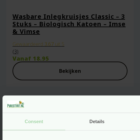
Wasbare Inlegkruisjes Classic – 3
Stuks – Biologisch Katoen – Imse
& Vimse
Gewaardeerd
3.67
uit 5
(3)
Vanaf
18.95
Bekijken
Gerelateerde producten
Consent
Details