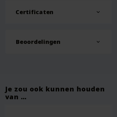
Certificaten
Materiaal
polyester, polyurethaan
expand_more
OEKO-tex
Kleur
Groen, Roze
Beoordelingen
Floral Green, Floral
expand_more
Dessin
Rosewood
Je zou ook kunnen houden
van …