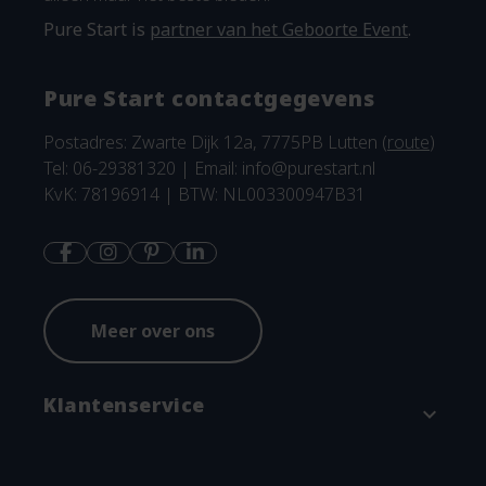
Pure Start is
partner van het Geboorte Event
.
Pure Start contactgegevens
Postadres: Zwarte Dijk 12a, 7775PB Lutten (
route
)
Tel: 06-29381320 | Email:
info@purestart.nl
KvK: 78196914 | BTW: NL003300947B31
Meer over ons
Klantenservice
expand_more
Contact