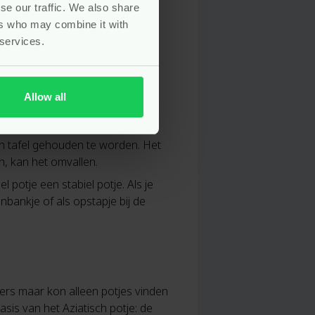
se our traffic. We also share
ers who may combine it with
 services.
Allow all
en tafel gehouden te worden. Het
n, kan het omvallen.
l potje een stabiel potje. Als je
nbankje of als opstapje bij de
iers maar kon alleen potjes vinden
sis van het Aziatisch potje: de