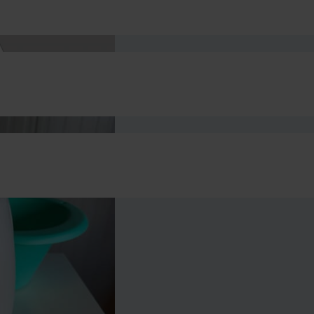
gerecycled polypropyleen
bosgroen, perzik, turquoise, Wit
sypisi (BZC) Plaspotje voor baby’s
en oude baby (jongen) was niet zo geslaagd. Hij had de neiging