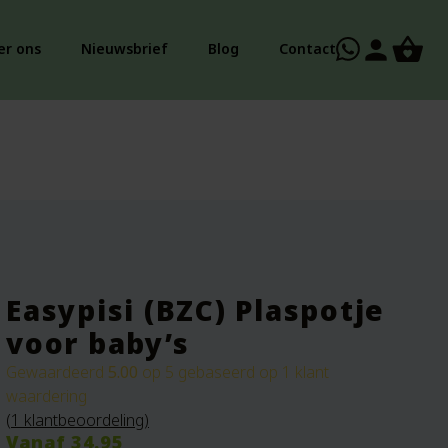
person
er ons
Nieuwsbrief
Blog
Contact
Easypisi (BZC) Plaspotje
voor baby’s
Gewaardeerd
5.00
op 5 gebaseerd op
1
klant
waardering
(
1
klantbeoordeling)
Vanaf
34.95