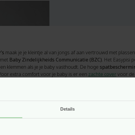
’s
maak je je kleintje al van jongs af aan vertrouwd met plassen 
t met
Baby Zindelijkheids Communicatie (BZC)
. Het Easypisi 
en klemmen als je je baby vasthoudt. De hoge
spatbeschermi
Voor extra comfort voor je baby is er een
zachte cover
voor de 
de geboorte
dscommunicatie (BZC)
het ook voor jongetjes geschikt is
gen
Details
% polypropyleen
ing
sgroen, perzik, turquoise, wit (ongeverfd)