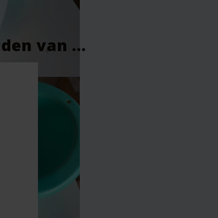
eggleed/omviel. Vanaf 3 maanden opnieuw mee begonnen en da
baby is 4 maanden) is hij ook groot genoeg om hem er echt in 
boven te houden. Daarbij is die verhoogde rand voor de pipi op t
uden van …
eerd.
Vereiste velden zijn gemarkeerd met
*