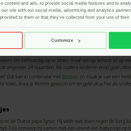
e content and ads, to provide social media features and to analy
 our site with our social media, advertising and analytics partn
 provided to them or that they’ve collected from your use of their
r
r
Customize
euters om zelfstandig op te zitten, maar om op schoot of op e
 tot ongeveer 24 maanden. Als oudere kinderen erop gaan zitte
en
? Dat kan in combinatie met
Bömmi
: zo maak je van een mobie
te toilet, draai je Bömmi gewoon om en gebruik je het als voete
jes
 door de Duitse papa Ignaz. Hij wilde wat doen tegen de berg lu
tijd. Dus ontwierp hij samen met een vriend een babypotje op ba