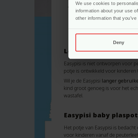
We use cookies to personalis
Handig om erbij te gebruiken:
information about your use of
Cover, bekijk
hier
other information that you’ve
Anti Slipbandje, bekijk
hie
Bömmi houder, bekijk
hie
Deny
Let op!
Easypisi is niet ontworpen voor p
potje is ontwikkeld voor kinderen
Wil je de Easypisi
langer gebruik
kind groot genoeg is voor het ech
wastafel.
Easypisi baby plaspot
Het potje van Easypisi is bedacht
voor kinderen vanaf de peuterleef