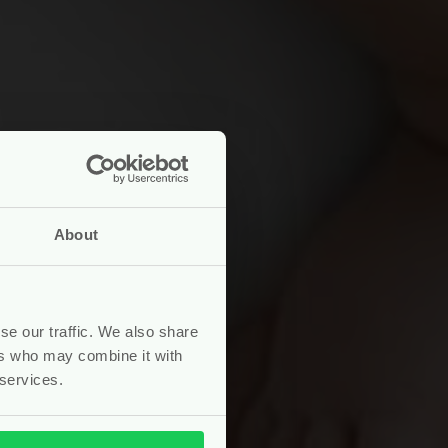
About
se our traffic. We also share
ers who may combine it with
 services.