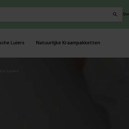
Ov
search
sche Luiers
Natuurlijke Kraampakketten
ure Luiers