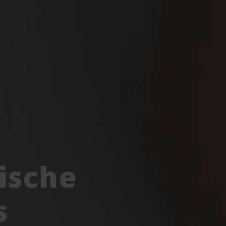
ische
s