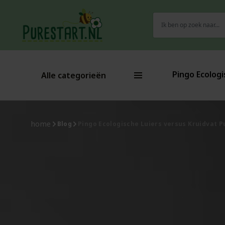
Zoeken
naar:
Pingo Ecologi
Alle categorieën
home
Blog
Pingo Ecologische Luiers versus Kruidvat P