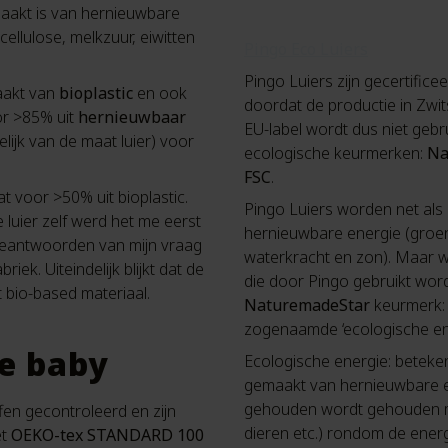
maakt is van hernieuwbare
 cellulose, melkzuur, eiwitten
Pingo Eco Luiers
Pingo Luiers zijn gecertific
maakt van
bioplastic
en ook
doordat de productie in Zwit
or >85% uit
hernieuwbaar
EU-label wordt dus niet gebr
elijk van de maat luier) voor
ecologische keurmerken:
Na
FSC
.
t voor >50% uit bioplastic.
Pingo Luiers worden net als
 luier zelf werd het me eerst
hernieuwbare energie (groen
t beantwoorden van mijn vraag
waterkracht en zon). Maar wel
iek. Uiteindelijk blijkt dat de
die door Pingo gebruikt word
t bio-based materiaal.
NaturemadeStar
keurmerk: 
zogenaamde ‘ecologische ene
je baby
Ecologische energie: beteken
gemaakt van hernieuwbare e
gehouden wordt gehouden me
fen gecontroleerd en zijn
dieren etc.) rondom de energi
et
OEKO-tex STANDARD 100