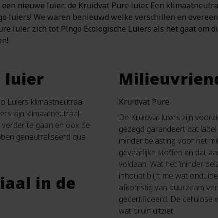
 een nieuwe luier: de Kruidvat Pure luier. Een klimaatneutral
go luiers! We waren benieuwd welke verschillen en overeen
re luier zich tot Pingo Ecologische Luiers als het gaat om 
en!
 luier
Milieuvriend
go Luiers klimaatneutraal
Kruidvat Pure
rs zijn klimaatneutraal
De Kruidvat luiers zijn voorz
e verder te gaan en ook de
gezegd garandeert dat label 
hebben geneutraliseerd qua
minder belasting voor het mi
gevaarlijke stoffen en dat aa
voldaan. Wat het ‘minder bel
inhoudt blijft me wat onduidel
aal in de
afkomstig van duurzaam ve
gecertificeerd. De cellulose 
wat bruin uitziet.