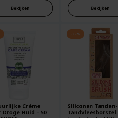
was:
ige
€23.95.
Bekijken
Bekijken
36.
-30%
uurlijke Crème
Siliconen Tanden-
 Droge Huid – 50
Tandvleesborstel 