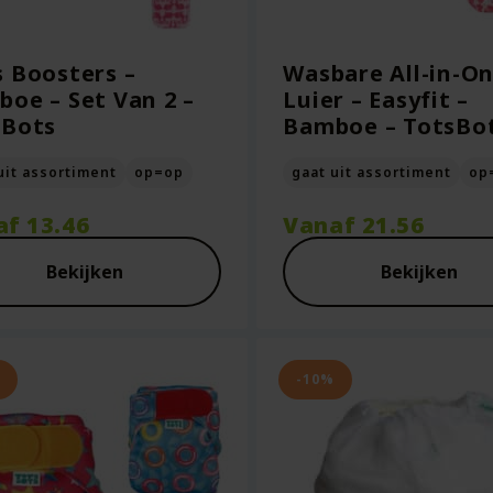
 Boosters –
Wasbare All-in-O
oe – Set Van 2 –
Luier – Easyfit –
sBots
Bamboe – TotsBo
uit assortiment
op=op
gaat uit assortiment
op
af
13.46
Vanaf
21.56
Bekijken
Bekijken
-10%