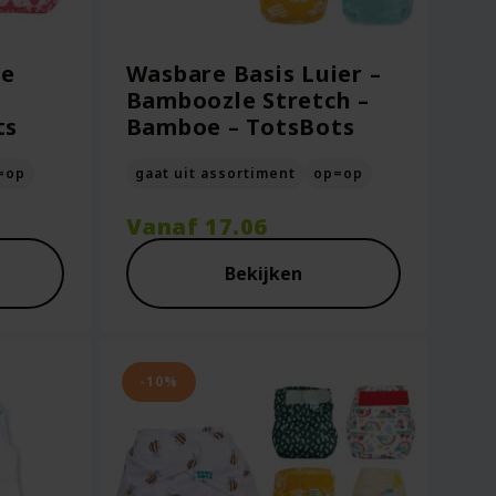
ne
Wasbare Basis Luier –
Bamboozle Stretch –
ts
Bamboe – TotsBots
=op
gaat uit assortiment
op=op
Vanaf
17.06
Bekijken
-10%