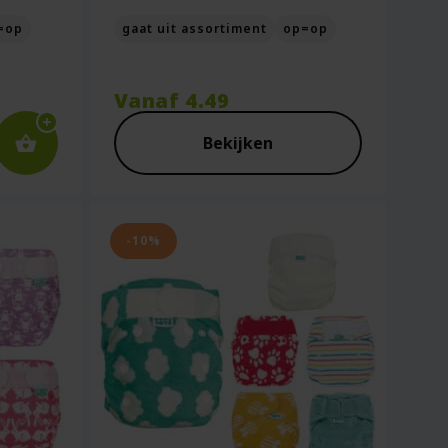
=op
gaat uit assortiment
op=op
elijke
Vanaf
4.49
Bekijken
-10%