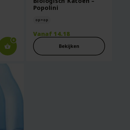
Biologisch Katoen –
Popolini
op=op
elijke
Vanaf
14.18
Bekijken