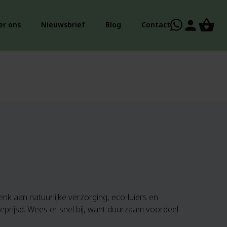
person
er ons
Nieuwsbrief
Blog
Contact
enk aan natuurlijke verzorging, eco-luiers en
k geprijsd. Wees er snel bij, want duurzaam voordeel