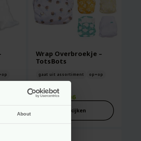
–
Wrap Overbroekje –
TotsBots
=op
gaat uit assortiment
op=op
elijke
Vanaf
17.06
Bekijken
About