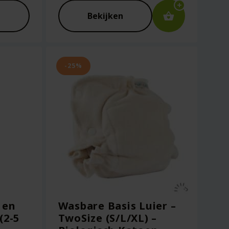
was:
Huidige
€16.95.
prijs
Bekijken
is:
€13.55.
-25%
 en
Wasbare Basis Luier –
(2-5
TwoSize (S/L/XL) –