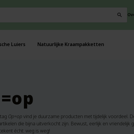
Ov
search
sche Luiers
Natuurlijke Kraampakketten
p=op
 tag
Op=op
vind je duurzame producten met tijdelijk voordeel. D
tikelen die bijna uitverkocht zijn. Bewust, eerlijk en vriendelij
ekent écht: weg is weg!