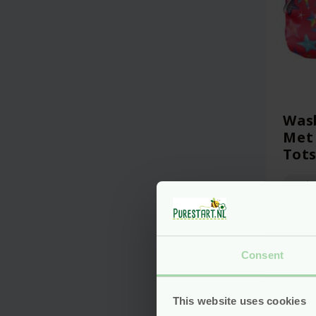
Was
Met 
Tot
gaat 
Van
Consent
This website uses cookies