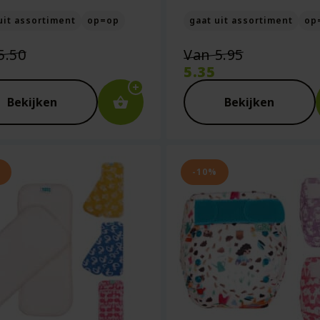
uit assortiment
op=op
gaat uit assortiment
op
Oorspronkelijke
Oorspronk
5.50
Van
5.95
prijs
prijs
5.35
was:
was:
ige
Huidige
€5.50.
€5.95.
prijs
Bekijken
Bekijken
is:
5.
€5.35.
-10%