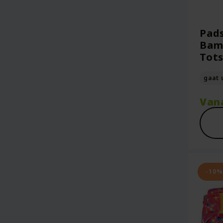
Pads
Bamb
Tot
gaat 
Van
-10%