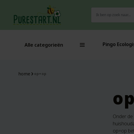
Zoeken
naar:
Pingo Ecologi
Alle categorieën
home
op=op
o
Onder de
huishoudar
op=op bet