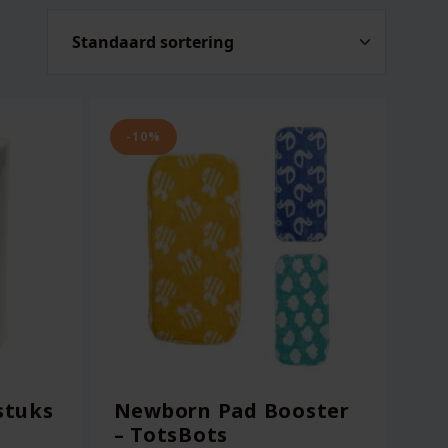
-10%
 stuks
Newborn Pad Booster
– TotsBots