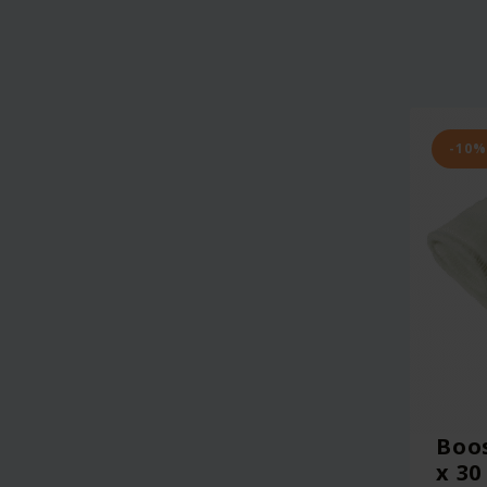
-10%
Boos
x 30