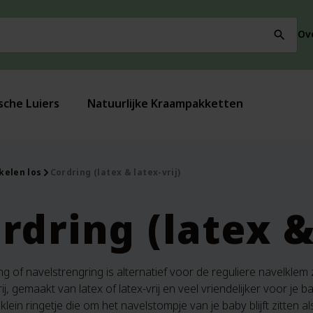
Ov
search
sche Luiers
Natuurlijke Kraampakketten
kelen los
Cordring (latex & latex-vrij)
rdring (latex &
ng of navelstrengring is alternatief voor de reguliere navelkle
vrij, gemaakt van latex of latex-vrij en veel vriendelijker voor je 
lein ringetje die om het navelstompje van je baby blijft zitten a