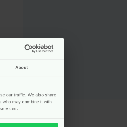
–
About
se our traffic. We also share
ers who may combine it with
 services.