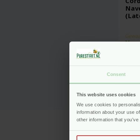
Cord
Nav
(Lat
Gewaa
Voo
Consent
This website uses cookies
We use cookies to personalis
information about your use of
other information that you’ve