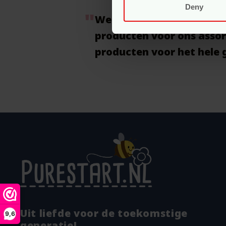
Deny
We zijn voortdurend op 
producten voor ons assor
producten voor het hele 
Uit liefde voor de toekomstige
9,6
generatie!