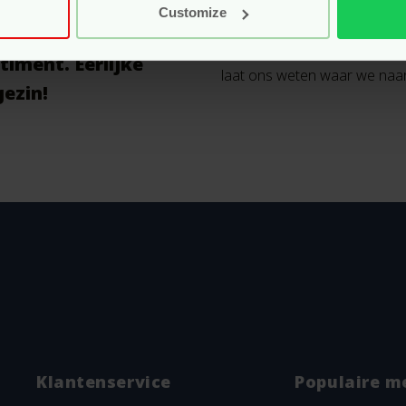
Customize
Mis je producten? Of ken je 
zoek naar nieuwe
in het assortiment moet hebb
timent. Eerlijke
laat ons weten waar we naa
gezin!
Klantenservice
Populaire m