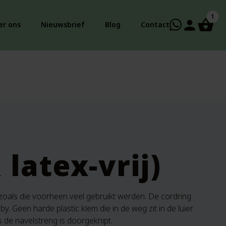
1
person
er ons
Nieuwsbrief
Blog
Contact
 latex-vrij)
m zoals die voorheen veel gebruikt werden. De cordring
baby. Geen harde plastic klem die in de weg zit in de luier
ls de navelstreng is doorgeknipt.