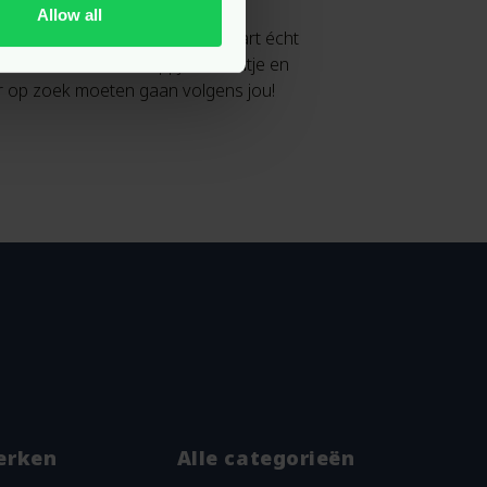
Allow all
een product of merk die Pure Start écht
en? Stuur ons een appje of mailtje en
r op zoek moeten gaan volgens jou!
erken
Alle categorieën