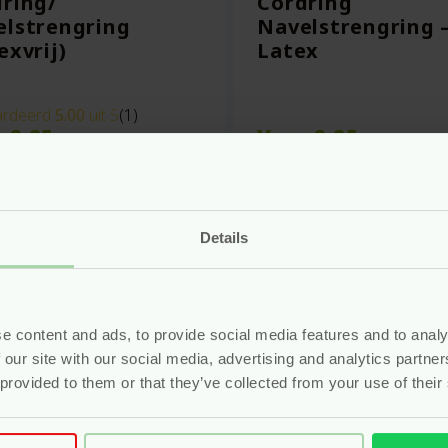
ring/
Cordring
elstrengring
Navelstrengring 
exvrij)
Latex
rdeerd
5.00
uit 5
(1)
r
2.85
Voor
2.85
Bekijken
Bekijken
Details
e content and ads, to provide social media features and to analy
 our site with our social media, advertising and analytics partn
 provided to them or that they’ve collected from your use of their