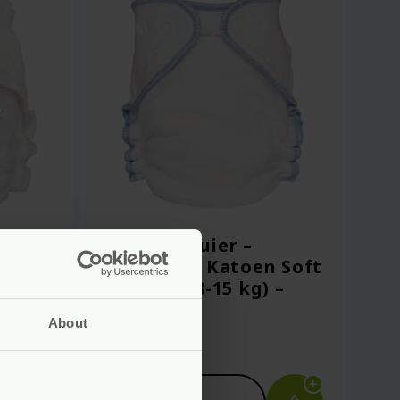
Wasbare Luier –
–
Biologisch Katoen Soft
–
– Maat L (8-15 kg) –
Blümchen
About
Voor
10.99