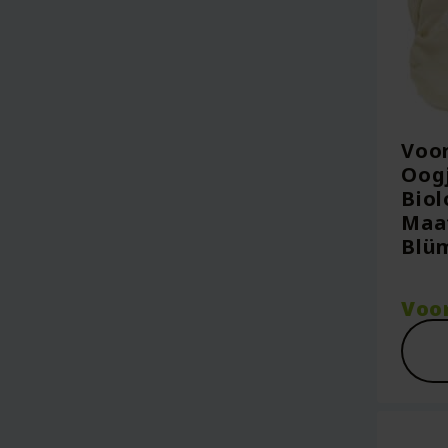
Voo
Oogj
Biol
Maat
Blü
Voo