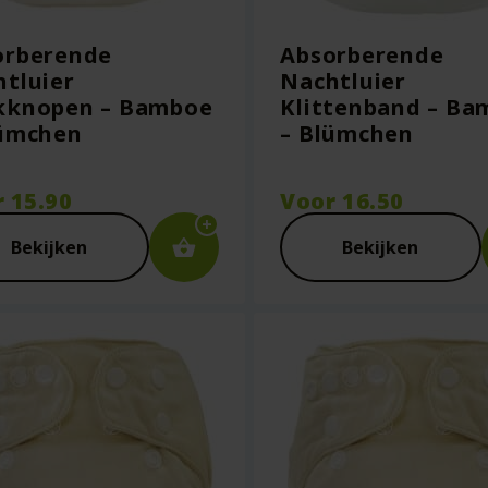
orberende
Absorberende
tluier
Nachtluier
kknopen – Bamboe
Klittenband – Ba
lümchen
– Blümchen
r
15.90
Voor
16.50
Bekijken
Bekijken