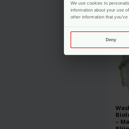
We use cookies to personalis
information about your use of
other information that you’ve
Deny
Wasb
Biol
– Ma
Blü