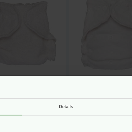
are Luier –
Wasbare Luier –
boe Badstof –
Bamboe Badstof 
orn (2-5 kg) –
Onesize (3-15 kg) 
mchen
Blümchen
Details
r
6.90
Voor
10.95