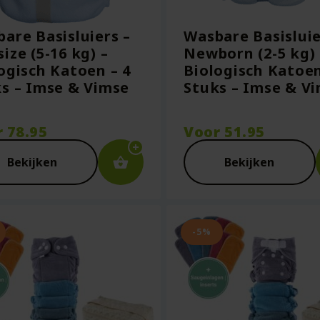
are Basisluiers –
Wasbare Basisluie
ize (5-16 kg) –
Newborn (2-5 kg) 
ogisch Katoen – 4
Biologisch Katoen
s – Imse & Vimse
Stuks – Imse & V
r
78.95
Voor
51.95
Bekijken
Bekijken
-5%