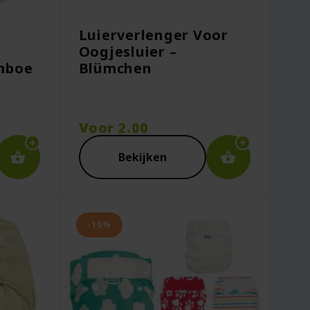
Luierverlenger Voor
Oogjesluier –
mboe
Blümchen
Voor
2.00
Bekijken
-10%