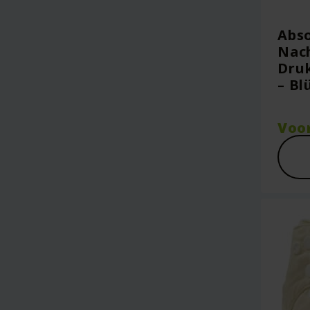
Abs
Nach
Dru
– B
Voo