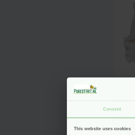
Wasb
Bam
Newb
Blü
Consent
Voo
This website uses cookies