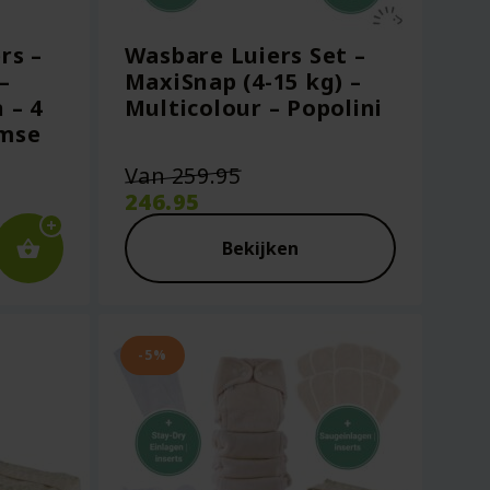
rs –
Wasbare Luiers Set –
–
MaxiSnap (4-15 kg) –
 – 4
Multicolour – Popolini
imse
Oorspronkelijke
Van
259.95
prijs
246.95
was:
Huidige
€259.95.
prijs
Bekijken
is:
€246.95.
-5%