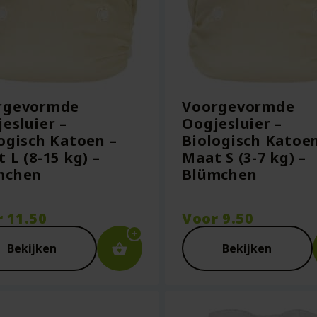
rgevormde
Voorgevormde
esluier –
Oogjesluier –
ogisch Katoen –
Biologisch Katoen
 L (8-15 kg) –
Maat S (3-7 kg) –
mchen
Blümchen
r
11.50
Voor
9.50
Bekijken
Bekijken