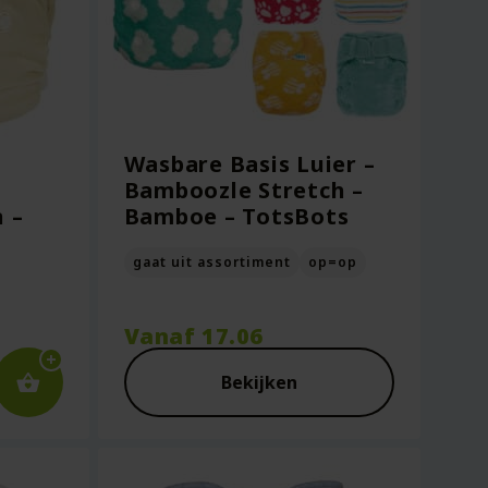
Wasbare Basis Luier –
Bamboozle Stretch –
 –
Bamboe – TotsBots
gaat uit assortiment
op=op
Vanaf
17.06
Bekijken