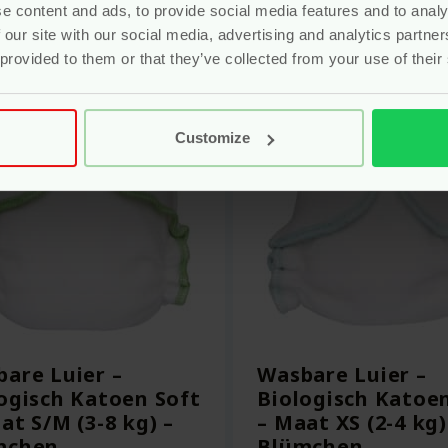
Bekijken
Bekijken
e content and ads, to provide social media features and to analy
 our site with our social media, advertising and analytics partn
 provided to them or that they’ve collected from your use of their
Customize
are Luier –
Wasbare Luier –
ogisch Katoen Soft
Biologisch Katoe
at S/M (3-8 kg) –
– Maat XS (2-4 kg)
mchen
Blümchen