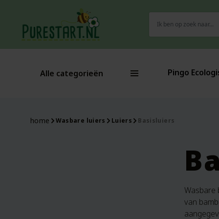
Zoeken
naar:
Pingo Ecologi
Alle categorieën
home
Wasbare luiers
Luiers
Basisluiers
Ba
Wasbare b
van bamboe
aangegeven