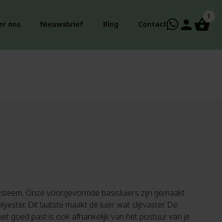
1
person
er ons
Nieuwsbrief
Blog
Contact
systeem. Onze voorgevormde basisluiers zijn gemaakt
ster. Dit laatste maakt de luier wat slijtvaster. De
iet goed past is ook afhankelijk van het postuur van je