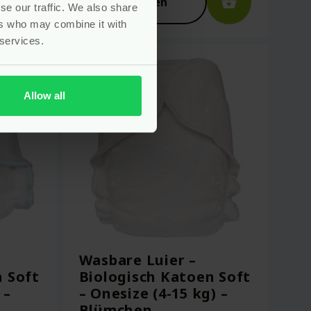
Bekijken
se our traffic. We also share
ers who may combine it with
 services.
Allow all
Wasbare Luier –
n Soft
Biologisch Katoen Soft
 –
– Onesize (4-15 kg) –
Blümchen