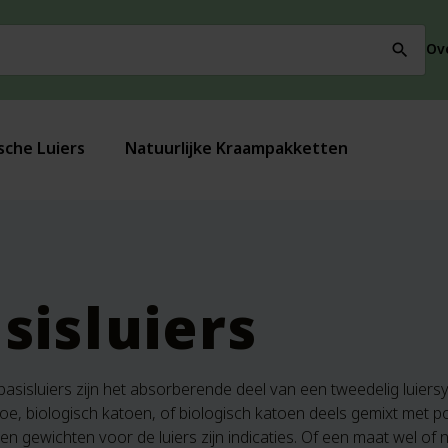
Ov
search
sche Luiers
Natuurlijke Kraampakketten
sisluiers
asisluiers zijn het absorberende deel van een tweedelig luier
, biologisch katoen, of biologisch katoen deels gemixt met polye
 gewichten voor de luiers zijn indicaties. Of een maat wel of n