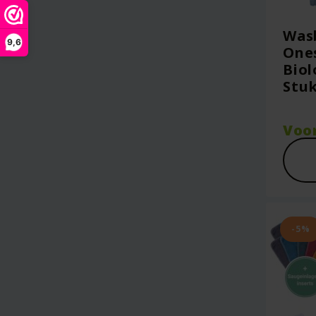
Wasb
9,6
Ones
Biol
Stuk
Voo
-5%