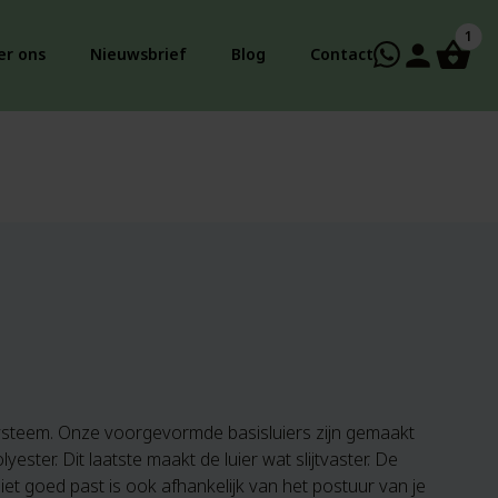
1
person
er ons
Nieuwsbrief
Blog
Contact
systeem. Onze voorgevormde basisluiers zijn gemaakt
ster. Dit laatste maakt de luier wat slijtvaster. De
iet goed past is ook afhankelijk van het postuur van je