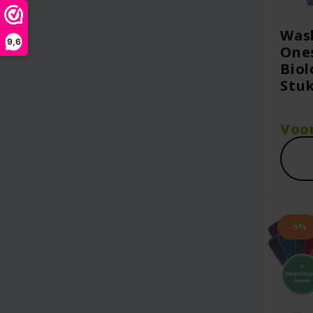
Wasb
9,6
Ones
Biol
Stuk
Voo
-5%