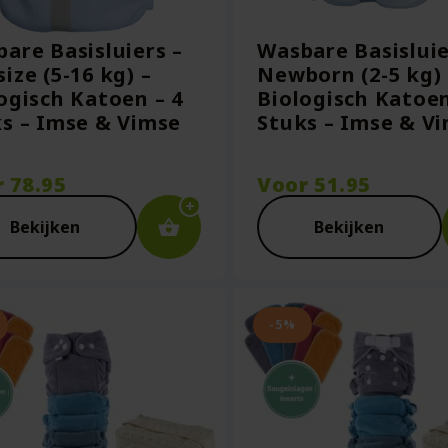
are Basisluiers –
Wasbare Basisluie
ize (5-16 kg) –
Newborn (2-5 kg) 
ogisch Katoen – 4
Biologisch Katoen
s – Imse & Vimse
Stuks – Imse & V
r
78.95
Voor
51.95
Bekijken
Bekijken
-5%