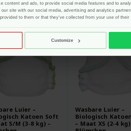
Bekijken
Bekijken
e content and ads, to provide social media features and to analy
 our site with our social media, advertising and analytics partn
 provided to them or that they’ve collected from your use of their
Customize
are Luier –
Wasbare Luier –
ogisch Katoen Soft
Biologisch Katoe
at S/M (3-8 kg) –
– Maat XS (2-4 kg)
mchen
Blümchen