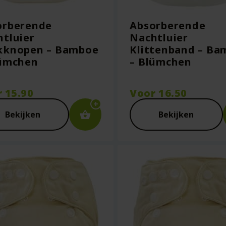
orberende
Absorberende
tluier
Nachtluier
kknopen – Bamboe
Klittenband – Ba
lümchen
– Blümchen
r
15.90
Voor
16.50
Bekijken
Bekijken