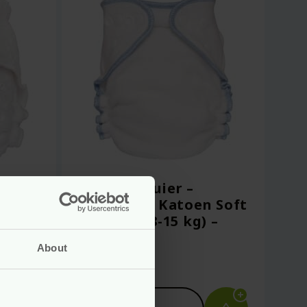
Wasbare Luier –
–
Biologisch Katoen Soft
–
– Maat L (8-15 kg) –
Blümchen
About
Voor
10.99