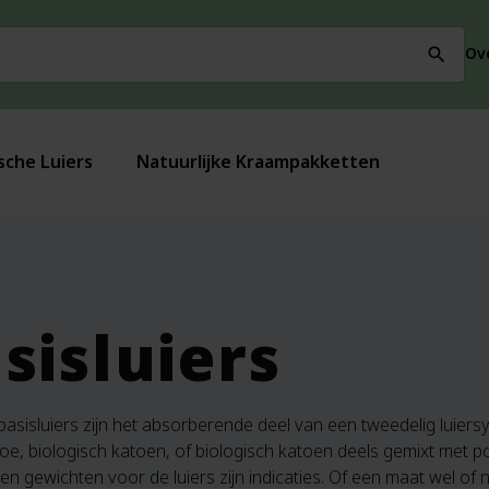
Ov
search
sche Luiers
Natuurlijke Kraampakketten
sisluiers
asisluiers zijn het absorberende deel van een tweedelig luier
, biologisch katoen, of biologisch katoen deels gemixt met polye
 gewichten voor de luiers zijn indicaties. Of een maat wel of n