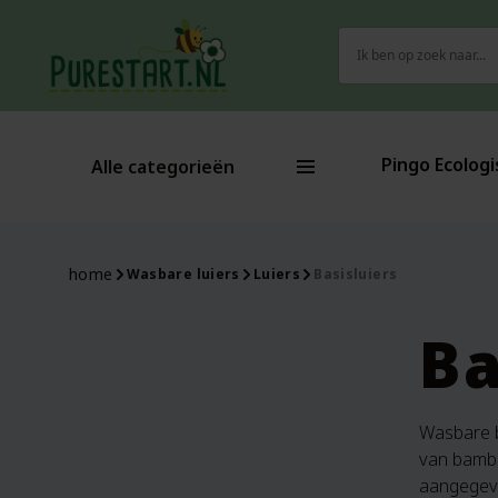
Zoeken
naar:
Pingo Ecologi
Alle categorieën
home
Wasbare luiers
Luiers
Basisluiers
Ba
Wasbare b
van bamboe
aangegeven