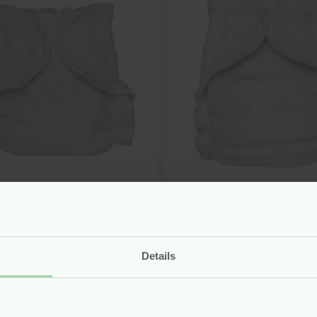
are Luier –
Wasbare Luier –
boe Badstof –
Bamboe Badstof 
orn (2-5 kg) –
Onesize (3-15 kg) 
mchen
Blümchen
Details
r
6.90
Voor
9.95