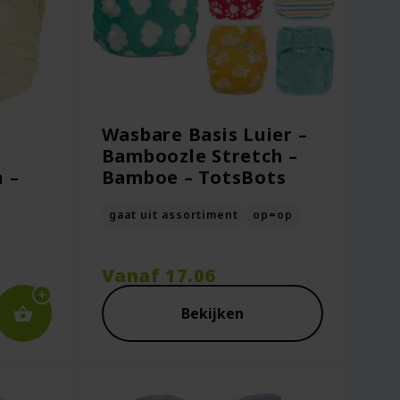
Wasbare Basis Luier –
Bamboozle Stretch –
 –
Bamboe – TotsBots
gaat uit assortiment
op=op
Vanaf
17.06
Bekijken