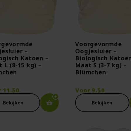
rgevormde
Voorgevormde
esluier –
Oogjesluier –
ogisch Katoen –
Biologisch Katoen
 L (8-15 kg) –
Maat S (3-7 kg) –
mchen
Blümchen
r
11.50
Voor
9.50
Bekijken
Bekijken