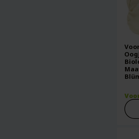
Voo
Oogj
Biol
Maat
Blü
Voo