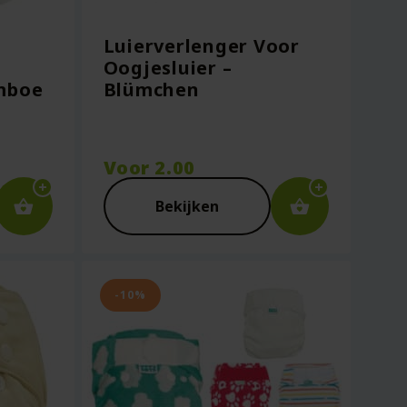
Luierverlenger Voor
Oogjesluier –
mboe
Blümchen
Voor
2.00
Bekijken
-10%