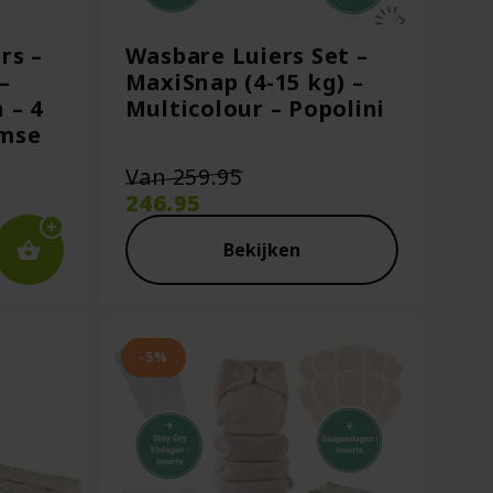
rs –
Wasbare Luiers Set –
–
MaxiSnap (4-15 kg) –
 – 4
Multicolour – Popolini
imse
Oorspronkelijke
Van
259.95
prijs
246.95
was:
Huidige
€259.95.
prijs
Bekijken
is:
€246.95.
-5%