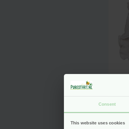
Wasb
Bam
Newb
Blü
Consent
Voo
This website uses cookies