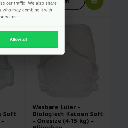
Bekijken
se our traffic. We also share
ers who may combine it with
 services.
Allow all
Wasbare Luier –
n Soft
Biologisch Katoen Soft
 –
– Onesize (4-15 kg) –
Blümchen