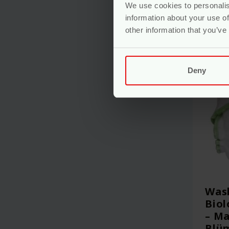
We use cookies to personalis
information about your use of
other information that you’ve
Deny
Wasb
Biol
– Ma
Blü