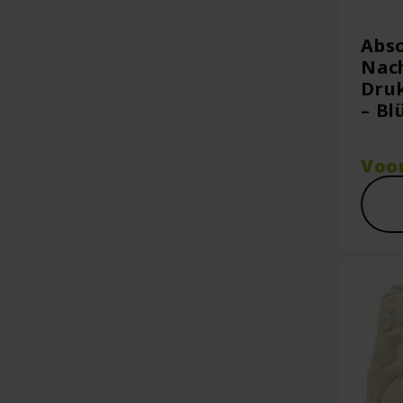
Abs
Nach
Dru
– B
Voo