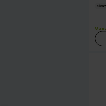
nieu
Van