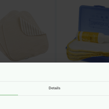
bare Babydoekjes
Wasbare Billendo
ologisch Katoen
met Lotion – Box
– Dubbellaags – 3
Blauw Kamille –
Details
s – Popolini
Billiesbox
r
9.95
Voor
27.75