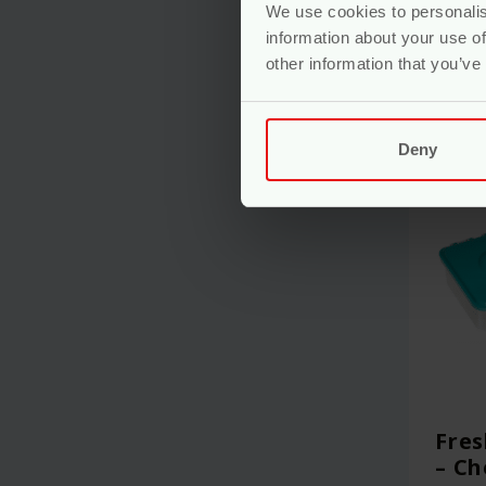
We use cookies to personalis
information about your use of
other information that you’ve
Deny
Fres
– Ch