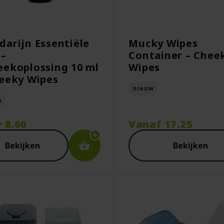
arijn Essentiële
Mucky Wipes
 –
Container – Chee
ekoplossing 10 ml
Wipes
eeky Wipes
nieuw
w
r
8.60
Vanaf
17.25
Bekijken
Bekijken