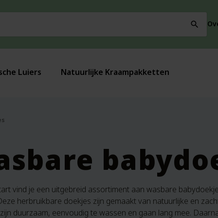
Ov
search
sche Luiers
Natuurlijke Kraampakketten
es
sbare babydo
Start vind je een uitgebreid assortiment aan wasbare babydoekj
 Deze herbruikbare doekjes zijn gemaakt van natuurlijke en zach
e zijn duurzaam, eenvoudig te wassen en gaan lang mee. Daarnaa