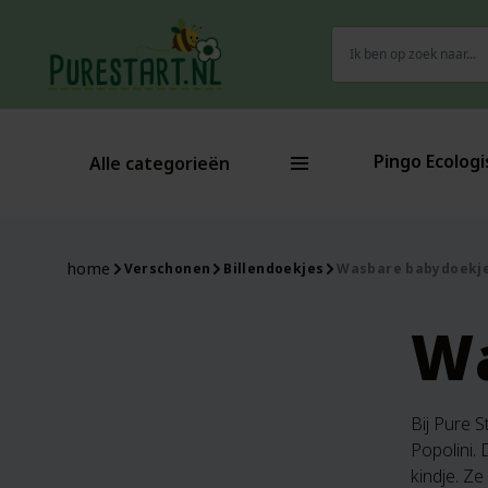
Zoeken
naar:
Pingo Ecologi
Alle categorieën
home
Verschonen
Billendoekjes
Wasbare babydoekj
Wa
Bij Pure 
Popolini.
kindje. Z