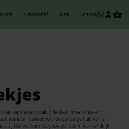
person
er ons
Nieuwsbrief
Blog
Contact
ekjes
es van topmerken zoals BilliesBox, Imse Vimse en
te materialen, perfect voor de gevoelige huid van je
st zijn de wasbare babydoekjes een milieuvriendelijk