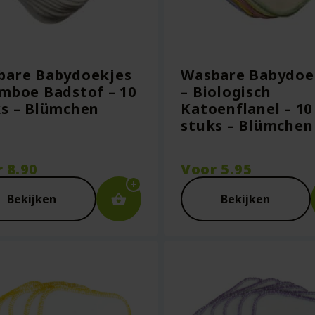
bare Babydoekjes
Wasbare Babydoe
mboe Badstof – 10
– Biologisch
s – Blümchen
Katoenflanel – 10
stuks – Blümchen
r
8.90
Voor
5.95
Bekijken
Bekijken