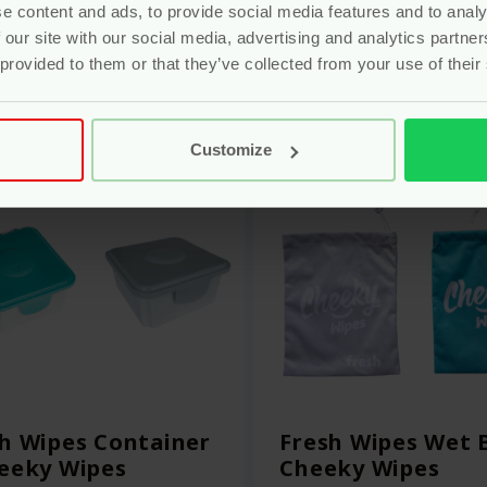
e content and ads, to provide social media features and to analy
Bekijken
Bekijken
 our site with our social media, advertising and analytics partn
 provided to them or that they’ve collected from your use of their
Customize
h Wipes Container
Fresh Wipes Wet 
eeky Wipes
Cheeky Wipes