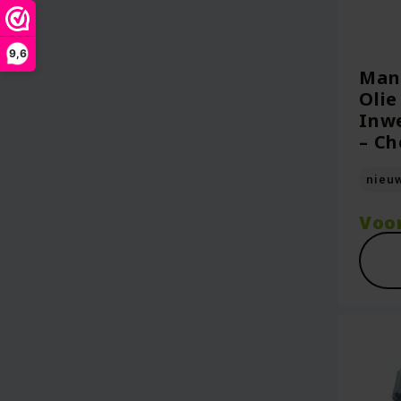
9,6
Mand
Olie
Inwe
– Ch
nieu
Voo