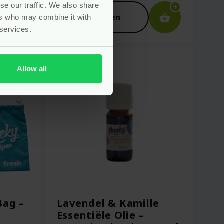
se our traffic. We also share
Bekijken
ers who may combine it with
 services.
Allow all
Bag –
Lavendel & Kamille
Essentiële Olie –