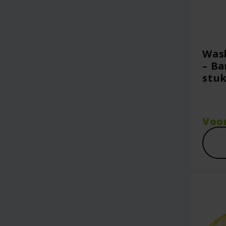
Was
– Ba
stuk
Voo