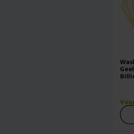
Wasb
Geel
Bill
Voo