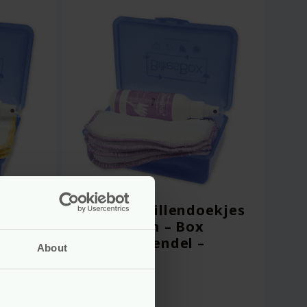
ekjes
Wasbare Billendoekjes
met Lotion – Box
Blauw Lavendel –
About
Billiesbox
Voor
27.75