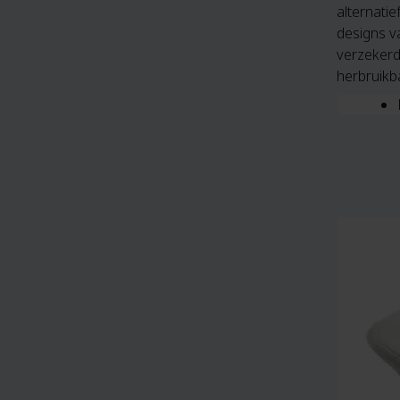
alternati
designs va
verzekerd
herbruikb