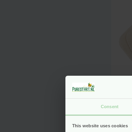
Was
– Bi
Mix 
Consent
stuk
This website uses cookies
Voo