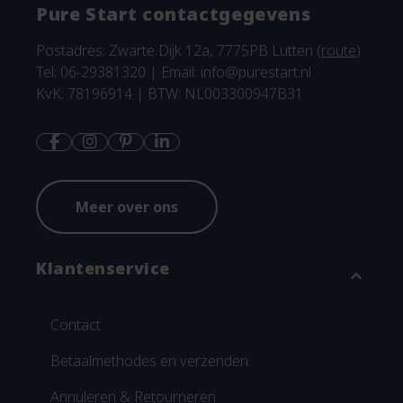
Pure Start contactgegevens
Postadres: Zwarte Dijk 12a, 7775PB Lutten (
route
)
Tel: 06-29381320 | Email:
info@purestart.nl
KvK: 78196914 | BTW: NL003300947B31
Meer over ons
Klantenservice
expand_more
Contact
Betaalmethodes en verzenden
Annuleren & Retourneren