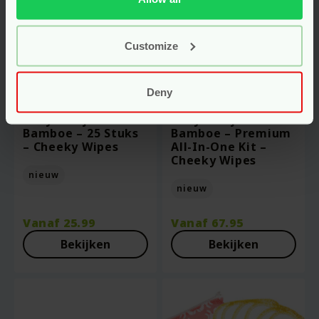
Customize
Deny
Wasbare
Wasbare
Babydoekjes
Babydoekjes
Bamboe – 25 Stuks
Bamboe – Premium
– Cheeky Wipes
All-In-One Kit –
Cheeky Wipes
nieuw
nieuw
Vanaf
25.99
Vanaf
67.95
Bekijken
Bekijken