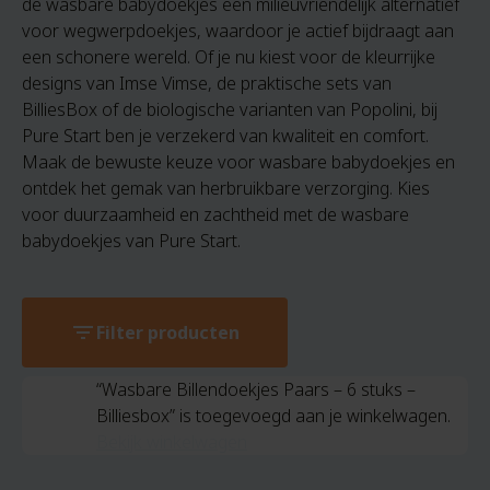
de wasbare babydoekjes een milieuvriendelijk alternatief
voor wegwerpdoekjes, waardoor je actief bijdraagt aan
een schonere wereld. Of je nu kiest voor de kleurrijke
designs van Imse Vimse, de praktische sets van
BilliesBox of de biologische varianten van Popolini, bij
Pure Start ben je verzekerd van kwaliteit en comfort.
Maak de bewuste keuze voor wasbare babydoekjes en
ontdek het gemak van herbruikbare verzorging. Kies
voor duurzaamheid en zachtheid met de wasbare
babydoekjes van Pure Start.
filter_list
Filter producten
“Wasbare Billendoekjes Paars – 6 stuks –
Billiesbox” is toegevoegd aan je winkelwagen.
Bekijk winkelwagen