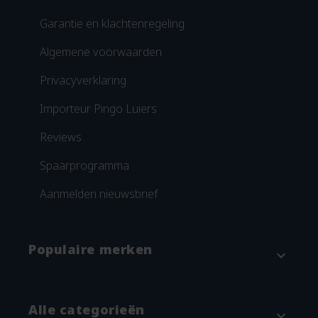
Garantie en klachtenregeling
Algemene voorwaarden
Privacyverklaring
Importeur Pingo Luiers
Reviews
Spaarprogramma
Aanmelden nieuwsbrief
Populaire merken
expand_more
Attitude
Alle categorieën
expand_more