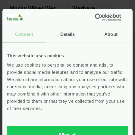
Mucky Wipes Wet
Wasbare
Bag – Cheeky Wipes
Babydoekjes –
Premium All-In-One
Kit – Biologisch
nieuw
Katoen – Cheeky
Consent
Details
About
Wipes
nieuw
This website uses cookies
Vanaf
7.95
Vanaf
67.95
We use cookies to personalise content and ads, to
Bekijken
Bekijken
provide social media features and to analyse our traffic.
We also share information about your use of our site with
our social media, advertising and analytics partners who
may combine it with other information that you’ve
provided to them or that they’ve collected from your use
of their services.
Allow all