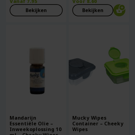
Vanaf
7.95
Voor
8.60
Bekijken
Bekijken
Mandarijn
Mucky Wipes
Essentiële Olie –
Container – Cheeky
Inweekoplossing 10
Wipes