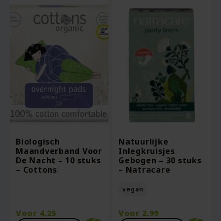
Biologisch
Natuurlijke
Maandverband Voor
Inlegkruisjes
De Nacht – 10 stuks
Gebogen – 30 stuks
– Cottons
– Natracare
vegan
Voor
4.25
Voor
2.99