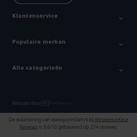
Klantenservice
expand_more
Contact
Populaire merken
expand_more
Betaalmethodes en verzenden
Annuleren & Retourneren
Attitude
Alle categorieën
expand_more
Garantie en klachtenregeling
Blümchen
Algemene voorwaarden
Grünspecht
Baby & kind
Privacyverklaring
Imse Vimse
Verschonen
Website door
Pixel Express
Importeur Pingo Luiers
Natracare
Wasbare luiers
De waardering van www.purestart.nl bij
WebwinkelKeur
Reviews
Pingo
Moeder worden
Reviews
is 9.6/10 gebaseerd op 274 reviews.
Spaarprogramma
Popolini
Menstruatieproducten