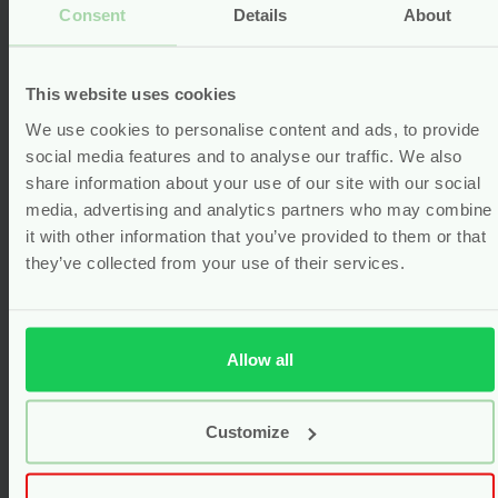
Ultra Pads Long –
Ultra Pads Regular
Consent
Details
About
10 stuks –
– 14 stuks –
Natracare
Natracare
vegan
vegan
This website uses cookies
We use cookies to personalise content and ads, to provide
Voor
3.75
Voor
3.70
social media features and to analyse our traffic. We also
Bekijken
Bekijken
share information about your use of our site with our social
media, advertising and analytics partners who may combine
it with other information that you’ve provided to them or that
they’ve collected from your use of their services.
Allow all
Customize