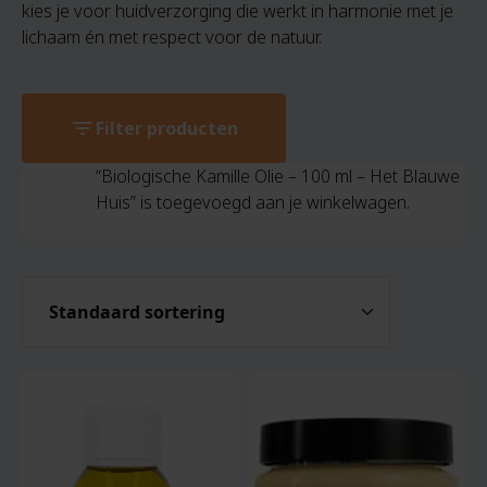
kies je voor huidverzorging die werkt in harmonie met je
lichaam én met respect voor de natuur.
filter_list
Filter producten
“Biologische Kamille Olie – 100 ml – Het Blauwe
Huis” is toegevoegd aan je winkelwagen.
Bekijk
winkelwagen