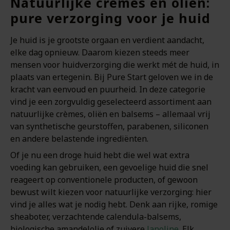
Natuurlijke crèmes en oliën:
pure verzorging voor je huid
Je huid is je grootste orgaan en verdient aandacht,
elke dag opnieuw. Daarom kiezen steeds meer
mensen voor huidverzorging die werkt mét de huid, in
plaats van ertegenin. Bij Pure Start geloven we in de
kracht van eenvoud en puurheid. In deze categorie
vind je een zorgvuldig geselecteerd assortiment aan
natuurlijke crèmes, oliën en balsems – allemaal vrij
van synthetische geurstoffen, parabenen, siliconen
en andere belastende ingrediënten.
Of je nu een droge huid hebt die wel wat extra
voeding kan gebruiken, een gevoelige huid die snel
reageert op conventionele producten, of gewoon
bewust wilt kiezen voor natuurlijke verzorging: hier
vind je alles wat je nodig hebt. Denk aan rijke, romige
sheaboter, verzachtende calendula-balsems,
biologische amandelolie of zuivere
lanoline
. Elk