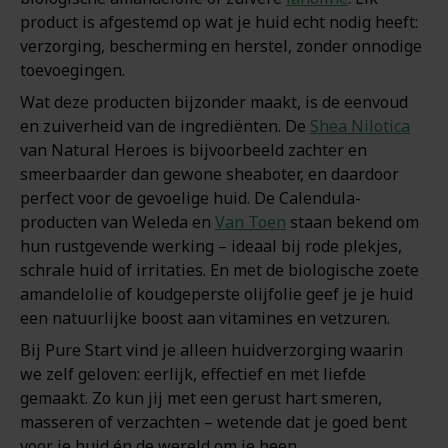
product is afgestemd op wat je huid echt nodig heeft:
verzorging, bescherming en herstel, zonder onnodige
toevoegingen.
Wat deze producten bijzonder maakt, is de eenvoud
en zuiverheid van de ingrediënten. De
Shea Nilotica
van Natural Heroes is bijvoorbeeld zachter en
smeerbaarder dan gewone sheaboter, en daardoor
perfect voor de gevoelige huid. De Calendula-
producten van Weleda en
Van Toen
staan bekend om
hun rustgevende werking – ideaal bij rode plekjes,
schrale huid of irritaties. En met de biologische zoete
amandelolie of koudgeperste olijfolie geef je je huid
een natuurlijke boost aan vitamines en vetzuren.
Bij Pure Start vind je alleen huidverzorging waarin
we zelf geloven: eerlijk, effectief en met liefde
gemaakt. Zo kun jij met een gerust hart smeren,
masseren of verzachten – wetende dat je goed bent
voor je huid én de wereld om je heen.