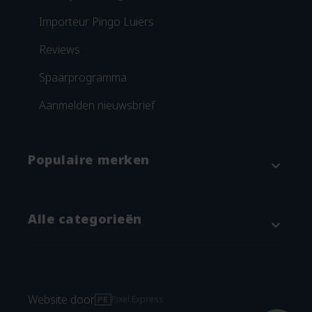
Importeur Pingo Luiers
Reviews
Spaarprogramma
Aanmelden nieuwsbrief
Populaire merken
expand_more
Attitude
Alle categorieën
expand_more
Blümchen
Grünspecht
Baby & kind
Imse Vimse
Verschonen
Website door
Pixel Express