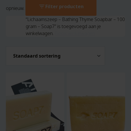
filter_list
Filter producten
opnieuw.
“Lichaamszeep – Bathing Thyme Soapbar – 100
gram – Soap7” is toegevoegd aan je
winkelwagen.
Bekijk winkelwagen