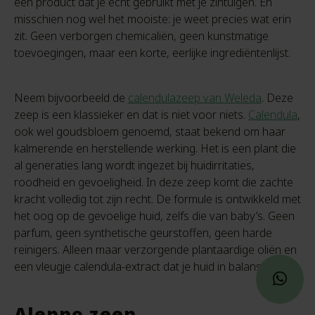
een product dat je écht gebruikt met je zintuigen. En
misschien nog wel het mooiste: je weet precies wat erin
zit. Geen verborgen chemicaliën, geen kunstmatige
toevoegingen, maar een korte, eerlijke ingrediëntenlijst.
Neem bijvoorbeeld de
calendulazeep van Weleda
. Deze
zeep is een klassieker en dat is niet voor niets.
Calendula
,
ook wel goudsbloem genoemd, staat bekend om haar
kalmerende en herstellende werking. Het is een plant die
al generaties lang wordt ingezet bij huidirritaties,
roodheid en gevoeligheid. In deze zeep komt die zachte
kracht volledig tot zijn recht. De formule is ontwikkeld met
het oog op de gevoelige huid, zelfs die van baby’s. Geen
parfum, geen synthetische geurstoffen, geen harde
reinigers. Alleen maar verzorgende plantaardige oliën en
een vleugje calendula-extract dat je huid in balans brengt.
Aleppo zeep