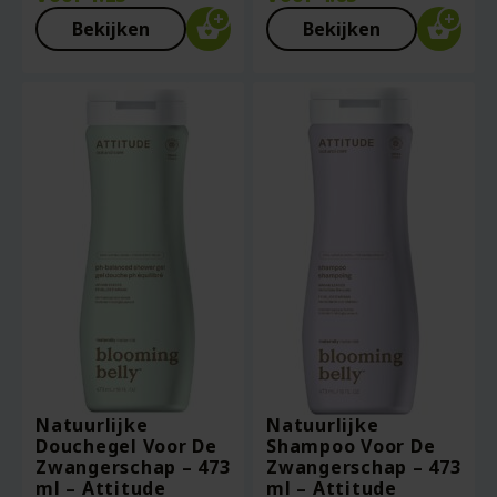
Bekijken
Bekijken
Natuurlijke
Natuurlijke
Douchegel Voor De
Shampoo Voor De
Zwangerschap – 473
Zwangerschap – 473
ml – Attitude
ml – Attitude