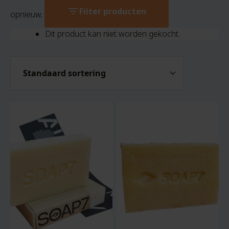
filter_list
Filter producten
opnieuw.
Dit product kan niet worden gekocht.