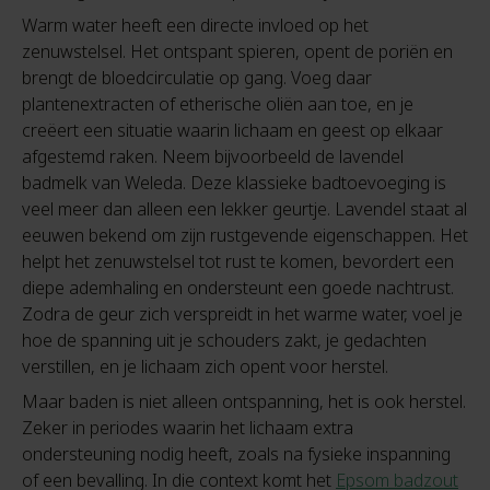
Warm water heeft een directe invloed op het
zenuwstelsel. Het ontspant spieren, opent de poriën en
brengt de bloedcirculatie op gang. Voeg daar
plantenextracten of etherische oliën aan toe, en je
creëert een situatie waarin lichaam en geest op elkaar
afgestemd raken. Neem bijvoorbeeld de lavendel
badmelk van Weleda. Deze klassieke badtoevoeging is
veel meer dan alleen een lekker geurtje. Lavendel staat al
eeuwen bekend om zijn rustgevende eigenschappen. Het
helpt het zenuwstelsel tot rust te komen, bevordert een
diepe ademhaling en ondersteunt een goede nachtrust.
Zodra de geur zich verspreidt in het warme water, voel je
hoe de spanning uit je schouders zakt, je gedachten
verstillen, en je lichaam zich opent voor herstel.
Maar baden is niet alleen ontspanning, het is ook herstel.
Zeker in periodes waarin het lichaam extra
ondersteuning nodig heeft, zoals na fysieke inspanning
of een bevalling. In die context komt het
Epsom badzout