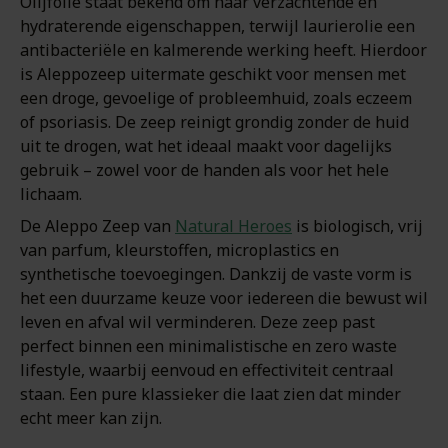
Olijfolie staat bekend om haar verzachtende en
hydraterende eigenschappen, terwijl laurierolie een
antibacteriële en kalmerende werking heeft. Hierdoor
is Aleppozeep uitermate geschikt voor mensen met
een droge, gevoelige of probleemhuid, zoals eczeem
of psoriasis. De zeep reinigt grondig zonder de huid
uit te drogen, wat het ideaal maakt voor dagelijks
gebruik – zowel voor de handen als voor het hele
lichaam.
De Aleppo Zeep van
Natural Heroes
is biologisch, vrij
van parfum, kleurstoffen, microplastics en
synthetische toevoegingen. Dankzij de vaste vorm is
het een duurzame keuze voor iedereen die bewust wil
leven en afval wil verminderen. Deze zeep past
perfect binnen een minimalistische en zero waste
lifestyle, waarbij eenvoud en effectiviteit centraal
staan. Een pure klassieker die laat zien dat minder
echt meer kan zijn.