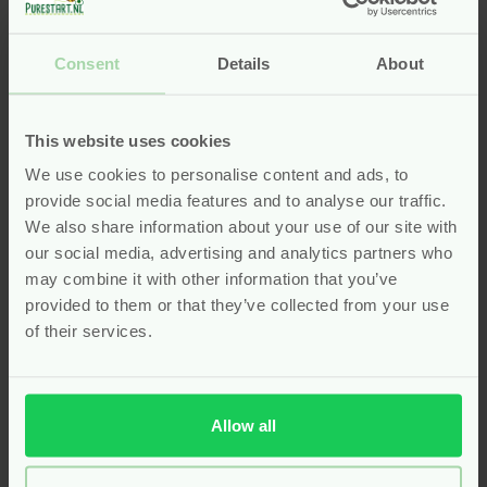
Met de natuurlijke handverzorging van Pure Start
kies je voor zachtheid, eenvoud en kwaliteit – elke
Consent
Details
About
dag opnieuw, voor jong én oud.
Zachte schuimzeep voor de
This website uses cookies
allerkleinsten
We use cookies to personalise content and ads, to
provide social media features and to analyse our traffic.
Voor jonge kinderen is handen wassen niet altijd een
We also share information about your use of our site with
favoriete bezigheid, maar met de juiste zeep wordt
our social media, advertising and analytics partners who
het een leuk en prettig moment. De
Attitude
Little
may combine it with other information that you’ve
Leaves Foam Handzeep Watermeloen & Kokos
is
provided to them or that they’ve collected from your use
speciaal ontwikkeld om het handen wassen voor
of their services.
kleintjes aantrekkelijk én comfortabel te maken. Deze
schuimzeep is volledig natuurlijk, dermatologisch
getest en bijzonder mild voor de gevoelige kinderhuid.
Allow all
De luchtige schuimtextuur maakt het gebruik
makkelijk en leuk, zelfs voor peuters die graag zelf