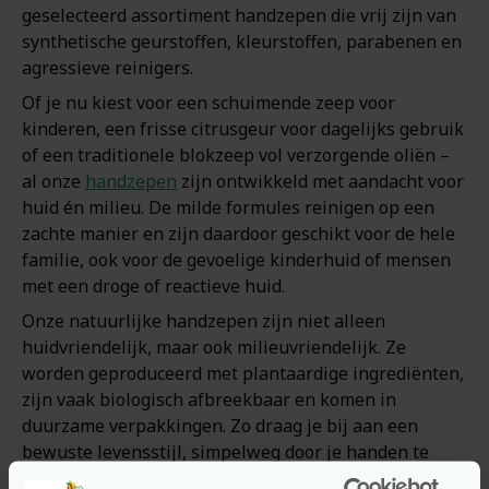
geselecteerd assortiment handzepen die vrij zijn van
synthetische geurstoffen, kleurstoffen, parabenen en
agressieve reinigers.
Of je nu kiest voor een schuimende zeep voor
kinderen, een frisse citrusgeur voor dagelijks gebruik
of een traditionele blokzeep vol verzorgende oliën –
al onze
handzepen
zijn ontwikkeld met aandacht voor
huid én milieu. De milde formules reinigen op een
zachte manier en zijn daardoor geschikt voor de hele
familie, ook voor de gevoelige kinderhuid of mensen
met een droge of reactieve huid.
Onze natuurlijke handzepen zijn niet alleen
huidvriendelijk, maar ook milieuvriendelijk. Ze
worden geproduceerd met plantaardige ingrediënten,
zijn vaak biologisch afbreekbaar en komen in
duurzame verpakkingen. Zo draag je bij aan een
bewuste levensstijl, simpelweg door je handen te
wassen.