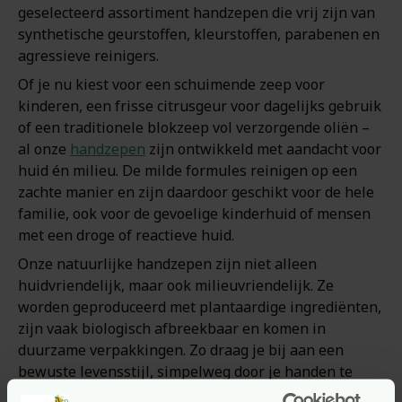
geselecteerd assortiment handzepen die vrij zijn van
synthetische geurstoffen, kleurstoffen, parabenen en
agressieve reinigers.
Of je nu kiest voor een schuimende zeep voor
kinderen, een frisse citrusgeur voor dagelijks gebruik
of een traditionele blokzeep vol verzorgende oliën –
al onze
handzepen
zijn ontwikkeld met aandacht voor
huid én milieu. De milde formules reinigen op een
zachte manier en zijn daardoor geschikt voor de hele
familie, ook voor de gevoelige kinderhuid of mensen
met een droge of reactieve huid.
Onze natuurlijke handzepen zijn niet alleen
huidvriendelijk, maar ook milieuvriendelijk. Ze
worden geproduceerd met plantaardige ingrediënten,
zijn vaak biologisch afbreekbaar en komen in
duurzame verpakkingen. Zo draag je bij aan een
bewuste levensstijl, simpelweg door je handen te
wassen.