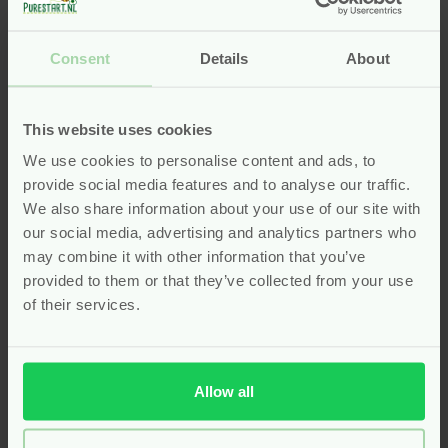
Met de natuurlijke handverzorging van Pure Start
kies je voor zachtheid, eenvoud en kwaliteit – elke
Consent
Details
About
dag opnieuw, voor jong én oud.
Zachte schuimzeep voor de
This website uses cookies
allerkleinsten
We use cookies to personalise content and ads, to
provide social media features and to analyse our traffic.
Voor jonge kinderen is handen wassen niet altijd een
We also share information about your use of our site with
favoriete bezigheid, maar met de juiste zeep wordt
our social media, advertising and analytics partners who
het een leuk en prettig moment. De
Attitude
Little
may combine it with other information that you’ve
Leaves Foam Handzeep Watermeloen & Kokos
is
provided to them or that they’ve collected from your use
speciaal ontwikkeld om het handen wassen voor
of their services.
kleintjes aantrekkelijk én comfortabel te maken. Deze
schuimzeep is volledig natuurlijk, dermatologisch
getest en bijzonder mild voor de gevoelige kinderhuid.
Allow all
De luchtige schuimtextuur maakt het gebruik
makkelijk en leuk, zelfs voor peuters die graag zelf