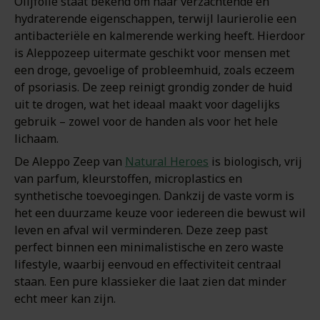
Olijfolie staat bekend om haar verzachtende en
hydraterende eigenschappen, terwijl laurierolie een
antibacteriële en kalmerende werking heeft. Hierdoor
is Aleppozeep uitermate geschikt voor mensen met
een droge, gevoelige of probleemhuid, zoals eczeem
of psoriasis. De zeep reinigt grondig zonder de huid
uit te drogen, wat het ideaal maakt voor dagelijks
gebruik – zowel voor de handen als voor het hele
lichaam.
De Aleppo Zeep van
Natural Heroes
is biologisch, vrij
van parfum, kleurstoffen, microplastics en
synthetische toevoegingen. Dankzij de vaste vorm is
het een duurzame keuze voor iedereen die bewust wil
leven en afval wil verminderen. Deze zeep past
perfect binnen een minimalistische en zero waste
lifestyle, waarbij eenvoud en effectiviteit centraal
staan. Een pure klassieker die laat zien dat minder
echt meer kan zijn.