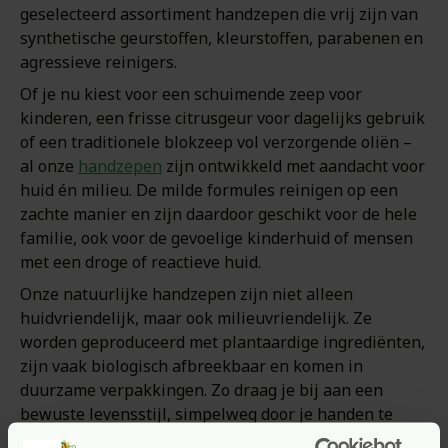
geselecteerd assortiment handzepen die vrij zijn van
synthetische geurstoffen, kleurstoffen, parabenen en
agressieve reinigers.
Of je nu kiest voor een schuimende zeep voor
kinderen, een frisse citrusgeur voor dagelijks gebruik
of een traditionele blokzeep vol verzorgende oliën –
al onze
handzepen
zijn ontwikkeld met aandacht voor
huid én milieu. De milde formules reinigen op een
zachte manier en zijn daardoor geschikt voor de hele
familie, ook voor de gevoelige kinderhuid of mensen
met een droge of reactieve huid.
Onze natuurlijke handzepen zijn niet alleen
huidvriendelijk, maar ook milieuvriendelijk. Ze
worden geproduceerd met plantaardige ingrediënten,
zijn vaak biologisch afbreekbaar en komen in
duurzame verpakkingen. Zo draag je bij aan een
bewuste levensstijl, simpelweg door je handen te
wassen.