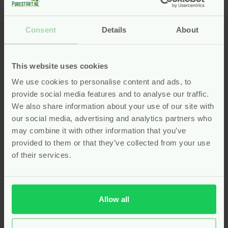
Met de natuurlijke handverzorging van Pure Start
kies je voor zachtheid, eenvoud en kwaliteit – elke
Consent
Details
About
dag opnieuw, voor jong én oud.
Zachte schuimzeep voor de
This website uses cookies
allerkleinsten
We use cookies to personalise content and ads, to
provide social media features and to analyse our traffic.
Voor jonge kinderen is handen wassen niet altijd een
We also share information about your use of our site with
favoriete bezigheid, maar met de juiste zeep wordt
our social media, advertising and analytics partners who
het een leuk en prettig moment. De
Attitude
Little
may combine it with other information that you’ve
Leaves Foam Handzeep Watermeloen & Kokos
is
provided to them or that they’ve collected from your use
speciaal ontwikkeld om het handen wassen voor
of their services.
kleintjes aantrekkelijk én comfortabel te maken. Deze
schuimzeep is volledig natuurlijk, dermatologisch
getest en bijzonder mild voor de gevoelige kinderhuid.
Allow all
De luchtige schuimtextuur maakt het gebruik
makkelijk en leuk, zelfs voor peuters die graag zelf