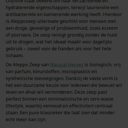
Olijfolie staat bekend om haar verzachtende en
hydraterende eigenschappen, terwijl laurierolie een
antibacteriële en kalmerende werking heeft. Hierdoor
is Aleppozeep uitermate geschikt voor mensen met
een droge, gevoelige of probleemhuid, zoals eczeem
of psoriasis. De zeep reinigt grondig zonder de huid
uit te drogen, wat het ideaal maakt voor dagelijks
gebruik – zowel voor de handen als voor het hele
lichaam.
De Aleppo Zeep van
Natural Heroes
is biologisch, vrij
van parfum, kleurstoffen, microplastics en
synthetische toevoegingen. Dankzij de vaste vorm is
het een duurzame keuze voor iedereen die bewust wil
leven en afval wil verminderen. Deze zeep past
perfect binnen een minimalistische en zero waste
lifestyle, waarbij eenvoud en effectiviteit centraal
staan. Een pure klassieker die laat zien dat minder
echt meer kan zijn.