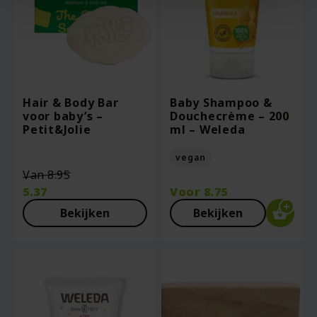
Hair & Body Bar
Baby Shampoo &
voor baby’s –
Douchecrème – 200
Petit&Jolie
ml – Weleda
vegan
Oorspronkelijke
Van
8.95
prijs
5.37
Voor
8.75
was:
Huidige
Bekijken
Bekijken
€8.95.
prijs
is:
€5.37.