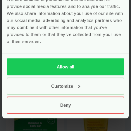
provide social media features and to analyse our traffic.
We also share information about your use of our site with
Babyolie Voor
Baby Shampoo &
our social media, advertising and analytics partners who
Hoofd, Huid en Bad
Bad – 150 ml –
may combine it with other information that you’ve
– 150 ml – Derma
Derma Eco Baby
Eco Baby
provided to them or that they’ve collected from your use
vegan
of their services.
vegan
Voor
5.29
Voor
5.29
Allow all
Bekijken
Bekijken
Customize
-40%
Deny