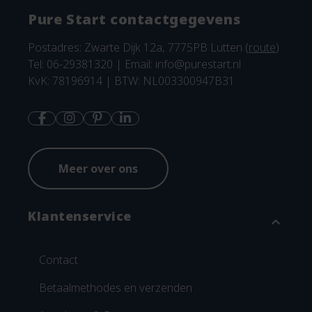
Pure Start contactgegevens
Postadres: Zwarte Dijk 12a, 7775PB Lutten (
route
)
Tel: 06-29381320 | Email:
info@purestart.nl
KvK: 78196914 | BTW: NL003300947B31
Meer over ons
Klantenservice
expand_more
Contact
Betaalmethodes en verzenden