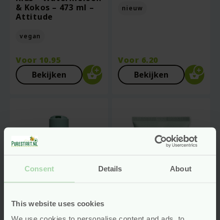
& Kokos – 473 ml –
nieuw
Attitude
vegan
Voor
10.95
Voor
6.20
Bekijken
Bekijken
Consent
Details
About
This website uses cookies
We use cookies to personalise content and ads, to