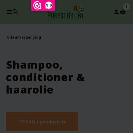
9,6
1
search
person
Haarverzorging
Shampoo,
conditioner &
haarolie
filter_list
Filter producten