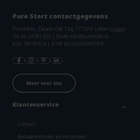
Pure Start contactgegevens
Postadres: Zwarte Dijk 12a, 7775PB Lutten (
route
)
Tel: 06-29381320 | Email:
info@purestart.nl
KvK: 78196914 | BTW: NL003300947B31
Meer over ons
Klantenservice
expand_more
Contact
Betaalmethodes en verzenden