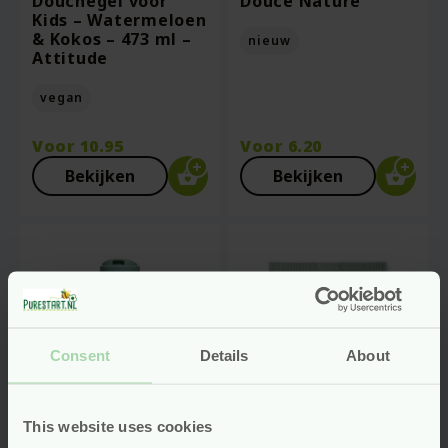
Douchegel voor
Douce Nature
Kids – Watermeloen
& Kokos – 473 ml –
nieuw
Attitude
vegan
Voor
10.95
Voor
6.20
Bekijken
Bekijken
Consent
Details
About
This website uses cookies