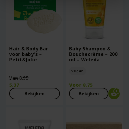
Hair & Body Bar
Baby Shampoo &
voor baby’s –
Douchecrème – 200
Petit&Jolie
ml – Weleda
vegan
Oorspronkelijke
Van
8.95
prijs
5.37
Voor
8.75
was:
Huidige
Bekijken
Bekijken
€8.95.
prijs
is:
€5.37.