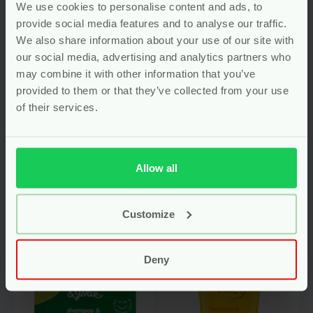
We use cookies to personalise content and ads, to
provide social media features and to analyse our traffic.
We also share information about your use of our site with
our social media, advertising and analytics partners who
Babyolie Voor
Baby Shampoo &
Hoofd, Huid en Bad
Bad – 150 ml –
may combine it with other information that you’ve
– 150 ml – Derma
Derma Eco Baby
provided to them or that they’ve collected from your use
Eco Baby
of their services.
vegan
vegan
Voor
5.29
Voor
5.29
Allow all
Bekijken
Bekijken
Customize
-40%
Deny