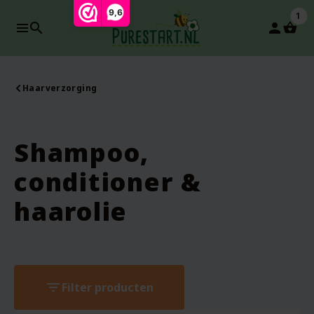
9,6
1
search
person
Haarverzorging
Shampoo,
conditioner &
haarolie
filter_list
Filter producten