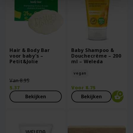
Hair & Body Bar
Baby Shampoo &
voor baby’s –
Douchecrème – 200
Petit&Jolie
ml – Weleda
vegan
Oorspronkelijke
Van
8.95
prijs
5.37
Voor
8.75
was:
Huidige
Bekijken
Bekijken
€8.95.
prijs
is:
€5.37.