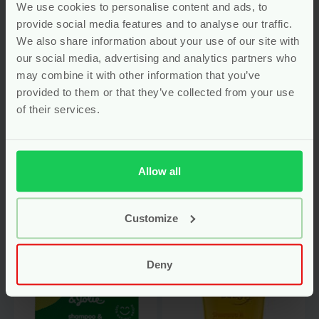
We use cookies to personalise content and ads, to
provide social media features and to analyse our traffic.
We also share information about your use of our site with
our social media, advertising and analytics partners who
Babyolie Voor
Baby Shampoo &
Hoofd, Huid en Bad
Bad – 150 ml –
may combine it with other information that you’ve
– 150 ml – Derma
Derma Eco Baby
provided to them or that they’ve collected from your use
Eco Baby
of their services.
vegan
vegan
Voor
5.29
Voor
5.29
Allow all
Bekijken
Bekijken
Customize
-40%
Deny