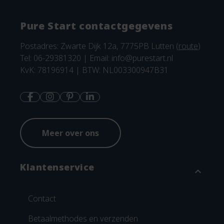
Pure Start contactgegevens
Postadres: Zwarte Dijk 12a, 7775PB Lutten (
route
)
Tel: 06-29381320 | Email:
info@purestart.nl
KvK: 78196914 | BTW: NL003300947B31
Meer over ons
Klantenservice
expand_more
Contact
Betaalmethodes en verzenden