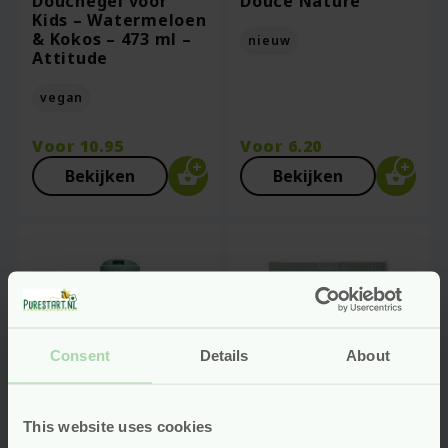
Douchegel voor
Douce Nature
Kids – Watermeloen
& Kokos – 473 ml –
nieuw
Attitude
vegan
Voor
10.95
Voor
6.20
Bekijken
Bekijken
Consent
Details
About
This website uses cookies