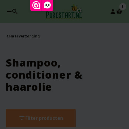
9,6
1
search
person
Haarverzorging
Shampoo,
conditioner &
haarolie
filter_list
Filter producten