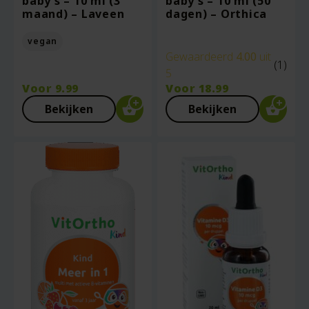
baby’s – 10 ml (3
baby’s – 10 ml (50
maand) – Laveen
dagen) – Orthica
vegan
Gewaardeerd
4.00
uit
(1)
5
Voor
9.99
Voor
18.99
Bekijken
Bekijken