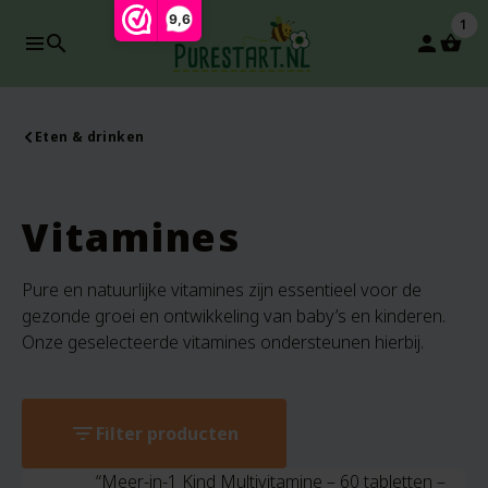
9,6
1
search
person
Eten & drinken
Vitamines
Pure en natuurlijke vitamines zijn essentieel voor de
gezonde groei en ontwikkeling van baby’s en kinderen.
Onze geselecteerde vitamines ondersteunen hierbij.
filter_list
Filter producten
“Meer-in-1 Kind Multivitamine – 60 tabletten –