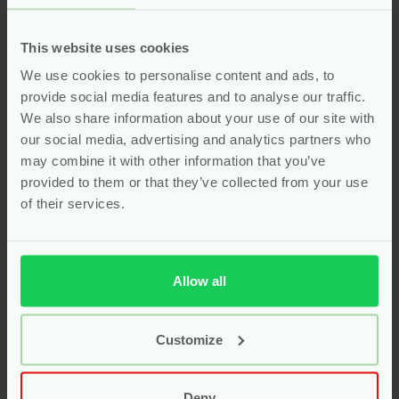
supplementen voor baby en
kind
This website uses cookies
We use cookies to personalise content and ads, to
Geef je kindje een gezonde start met onze
natuurlijke
provide social media features and to analyse our traffic.
vitamines
, speciaal samengesteld voor baby’s en
We also share information about your use of our site with
kinderen. Deze supplementen bevatten zorgvuldig
our social media, advertising and analytics partners who
geselecteerde, pure ingrediënten zonder kunstmatige
may combine it with other information that you’ve
toevoegingen zoals synthetische kleur-, geur- en
provided to them or that they’ve collected from your use
smaakstoffen. Of het nu gaat om
vitamine D
,
omega-3
,
of their services.
probiotica
of een complete
multivitamine
voor extra
weerstand, onze natuurlijke formules ondersteunen de
groei en ontwikkeling op een veilige en milde manier. Kies
voor een gezonde aanvulling op de voeding van je
Allow all
kleintje met onze biologische en kindvriendelijke
vitamines!
Customize
Kies uit druppels of handige kauwtabletten die makkelijk
in te nemen zijn. Geef je kind de beste start met de juiste
vitamines en mineralen voor een gezond en energiek
Deny