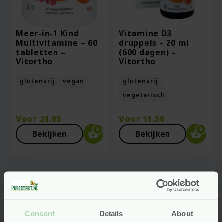
Meer-in-1 Kind
Vitamine D3
Multivitamine – 60
druppels – 20 ml
tabletten –
(600 dagen) –
Vitortho
Vitortho
glutenvrij
vegan
glutenvrij
vegetarisch
Voor
21.95
Voor
11.50
Bekijken
Bekijken
Consent
Details
About
Natuurlijke vitamines en