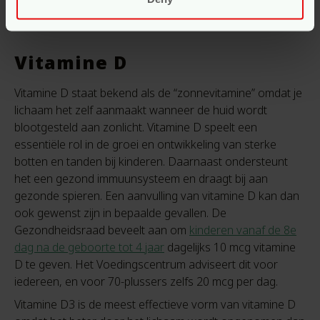
leven!
Vitamine D
Vitamine D staat bekend als de “zonnevitamine” omdat je
lichaam het zelf aanmaakt wanneer de huid wordt
blootgesteld aan zonlicht. Vitamine D speelt een
essentiële rol in de groei en ontwikkeling van sterke
botten en tanden bij kinderen. Daarnaast ondersteunt
het een gezond immuunsysteem en draagt bij aan
gezonde spieren. Een aanvulling van vitamine D kan dan
ook gewenst zijn in bepaalde gevallen.
De
Gezondheidsraad beveelt aan om
kinderen vanaf de 8e
dag na de geboorte tot 4 jaar
dagelijks 10 mcg vitamine
D te geven. Het Voedingscentrum adviseert dit voor
iedereen, en voor 70-plussers zelfs
20 mcg per dag.
Vitamine D3 is de meest effectieve vorm van vitamine D