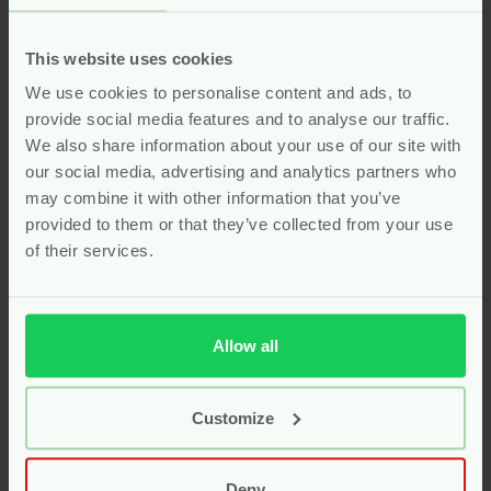
supplementen voor baby en
kind
This website uses cookies
We use cookies to personalise content and ads, to
Geef je kindje een gezonde start met onze
natuurlijke
provide social media features and to analyse our traffic.
vitamines
, speciaal samengesteld voor baby’s en
We also share information about your use of our site with
kinderen. Deze supplementen bevatten zorgvuldig
our social media, advertising and analytics partners who
geselecteerde, pure ingrediënten zonder kunstmatige
may combine it with other information that you’ve
toevoegingen zoals synthetische kleur-, geur- en
provided to them or that they’ve collected from your use
smaakstoffen. Of het nu gaat om
vitamine D
,
omega-3
,
of their services.
probiotica
of een complete
multivitamine
voor extra
weerstand, onze natuurlijke formules ondersteunen de
groei en ontwikkeling op een veilige en milde manier. Kies
voor een gezonde aanvulling op de voeding van je
Allow all
kleintje met onze biologische en kindvriendelijke
vitamines!
Customize
Kies uit druppels of handige kauwtabletten die makkelijk
in te nemen zijn. Geef je kind de beste start met de juiste
vitamines en mineralen voor een gezond en energiek
Deny