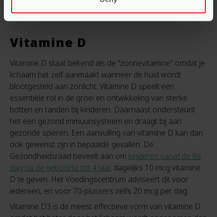
leven!
Vitamine D
Vitamine D staat bekend als de “zonnevitamine” omdat je
lichaam het zelf aanmaakt wanneer de huid wordt
blootgesteld aan zonlicht. Vitamine D speelt een
essentiële rol in de groei en ontwikkeling van sterke
botten en tanden bij kinderen. Daarnaast ondersteunt
het een gezond immuunsysteem en draagt bij aan
gezonde spieren. Een aanvulling van vitamine D kan dan
ook gewenst zijn in bepaalde gevallen.
De
Gezondheidsraad beveelt aan om
kinderen vanaf de 8e
dag na de geboorte tot 4 jaar
dagelijks 10 mcg vitamine
D te geven. Het Voedingscentrum adviseert dit voor
iedereen, en voor 70-plussers zelfs
20 mcg per dag.
Vitamine D3 is de meest effectieve vorm van vitamine D