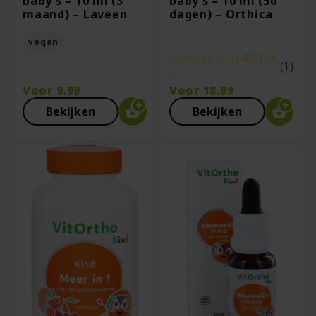
baby’s – 10 ml (3
baby’s – 10 ml (50
maand) – Laveen
dagen) – Orthica
vegan
Gewaardeerd
4.00
uit
(1)
5
Voor
9.99
Voor
18.99
Bekijken
Bekijken