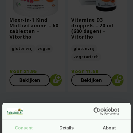
Meer-in-1 Kind
Vitamine D3
Multivitamine – 60
druppels – 20 ml
tabletten –
(600 dagen) –
Vitortho
Vitortho
glutenvrij
vegan
glutenvrij
vegetarisch
Voor
21.95
Voor
11.50
Bekijken
Bekijken
Consent
Details
About
Natuurlijke vitamines en