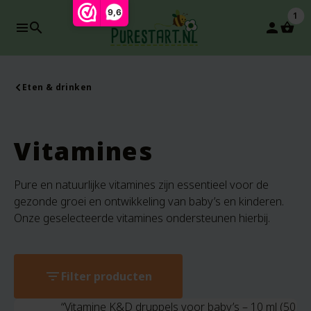
9,6
1
search
person
Eten & drinken
Vitamines
Pure en natuurlijke vitamines zijn essentieel voor de
gezonde groei en ontwikkeling van baby’s en kinderen.
Onze geselecteerde vitamines ondersteunen hierbij.
filter_list
Filter producten
“Vitamine K&D druppels voor baby’s – 10 ml (50