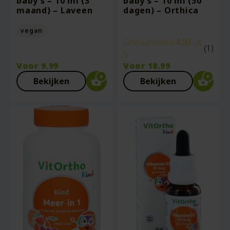
baby’s – 10 ml (3
baby’s – 10 ml (50
maand) – Laveen
dagen) – Orthica
vegan
Gewaardeerd
4.00
uit
(1)
5
Voor
9.99
Voor
18.99
Bekijken
Bekijken