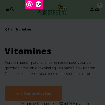
9,6
1
search
person
Eten & drinken
Vitamines
Pure en natuurlijke vitamines zijn essentieel voor de
gezonde groei en ontwikkeling van baby’s en kinderen.
Onze geselecteerde vitamines ondersteunen hierbij.
filter_list
Filter producten
“Vitamine D druppels – 30 ml (4-5 maand) –