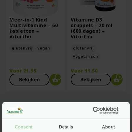
Meer-in-1 Kind
Vitamine D3
Multivitamine – 60
druppels – 20 ml
tabletten –
(600 dagen) –
Vitortho
Vitortho
glutenvrij
vegan
glutenvrij
vegetarisch
Voor
21.95
Voor
11.50
Bekijken
Bekijken
Consent
Details
About
Natuurlijke vitamines en