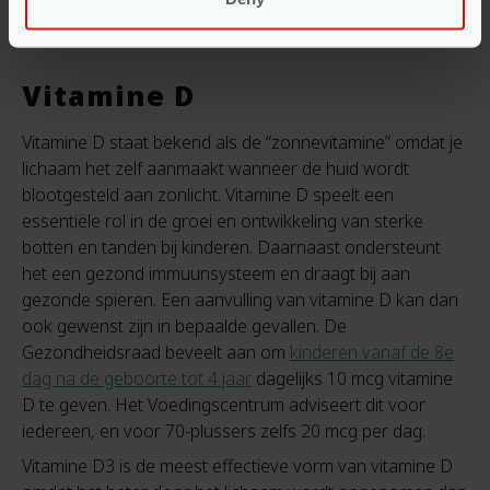
leven!
Vitamine D
Vitamine D staat bekend als de “zonnevitamine” omdat je
lichaam het zelf aanmaakt wanneer de huid wordt
blootgesteld aan zonlicht. Vitamine D speelt een
essentiële rol in de groei en ontwikkeling van sterke
botten en tanden bij kinderen. Daarnaast ondersteunt
het een gezond immuunsysteem en draagt bij aan
gezonde spieren. Een aanvulling van vitamine D kan dan
ook gewenst zijn in bepaalde gevallen.
De
Gezondheidsraad beveelt aan om
kinderen vanaf de 8e
dag na de geboorte tot 4 jaar
dagelijks 10 mcg vitamine
D te geven. Het Voedingscentrum adviseert dit voor
iedereen, en voor 70-plussers zelfs
20 mcg per dag.
Vitamine D3 is de meest effectieve vorm van vitamine D