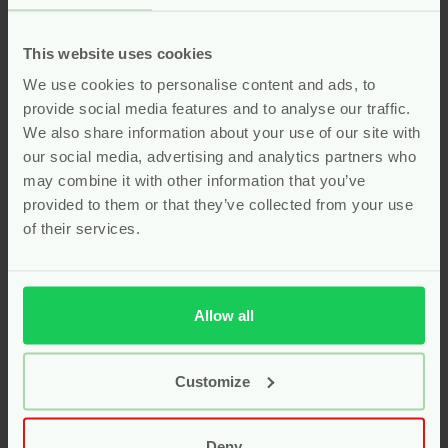
supplementen voor baby en
kind
This website uses cookies
We use cookies to personalise content and ads, to
Geef je kindje een gezonde start met onze
natuurlijke
provide social media features and to analyse our traffic.
vitamines
, speciaal samengesteld voor baby’s en
We also share information about your use of our site with
kinderen. Deze supplementen bevatten zorgvuldig
our social media, advertising and analytics partners who
geselecteerde, pure ingrediënten zonder kunstmatige
may combine it with other information that you’ve
toevoegingen zoals synthetische kleur-, geur- en
provided to them or that they’ve collected from your use
smaakstoffen. Of het nu gaat om
vitamine D
,
omega-3
,
of their services.
probiotica
of een complete
multivitamine
voor extra
weerstand, onze natuurlijke formules ondersteunen de
groei en ontwikkeling op een veilige en milde manier. Kies
voor een gezonde aanvulling op de voeding van je
Allow all
kleintje met onze biologische en kindvriendelijke
vitamines!
Customize
Kies uit druppels of handige kauwtabletten die makkelijk
in te nemen zijn. Geef je kind de beste start met de juiste
vitamines en mineralen voor een gezond en energiek
Deny