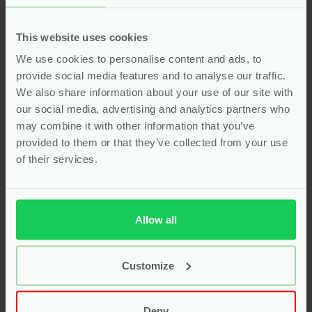
supplementen voor baby en
kind
This website uses cookies
We use cookies to personalise content and ads, to
Geef je kindje een gezonde start met onze
natuurlijke
provide social media features and to analyse our traffic.
vitamines
, speciaal samengesteld voor baby’s en
We also share information about your use of our site with
kinderen. Deze supplementen bevatten zorgvuldig
our social media, advertising and analytics partners who
geselecteerde, pure ingrediënten zonder kunstmatige
may combine it with other information that you’ve
toevoegingen zoals synthetische kleur-, geur- en
provided to them or that they’ve collected from your use
smaakstoffen. Of het nu gaat om
vitamine D
,
omega-3
,
of their services.
probiotica
of een complete
multivitamine
voor extra
weerstand, onze natuurlijke formules ondersteunen de
groei en ontwikkeling op een veilige en milde manier. Kies
voor een gezonde aanvulling op de voeding van je
Allow all
kleintje met onze biologische en kindvriendelijke
vitamines!
Customize
Kies uit druppels of handige kauwtabletten die makkelijk
in te nemen zijn. Geef je kind de beste start met de juiste
vitamines en mineralen voor een gezond en energiek
Deny