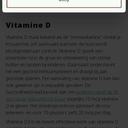
leven!
Vitamine D
Vitamine D staat bekend als de “zonnevitamine” omdat je
lichaam het zelf aanmaakt wanneer de huid wordt
blootgesteld aan zonlicht. Vitamine D speelt een
essentiële rol in de groei en ontwikkeling van sterke
botten en tanden bij kinderen. Daarnaast ondersteunt
het een gezond immuunsysteem en draagt bij aan
gezonde spieren. Een aanvulling van vitamine D kan dan
ook gewenst zijn in bepaalde gevallen.
De
Gezondheidsraad beveelt aan om
kinderen vanaf de 8e
dag na de geboorte tot 4 jaar
dagelijks 10 mcg vitamine
D te geven. Het Voedingscentrum adviseert dit voor
iedereen, en voor 70-plussers zelfs
20 mcg per dag.
Vitamine D3 is de meest effectieve vorm van vitamine D