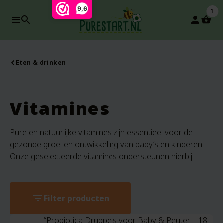
9,6
1
search
person
Eten & drinken
Vitamines
Pure en natuurlijke vitamines zijn essentieel voor de
gezonde groei en ontwikkeling van baby’s en kinderen.
Onze geselecteerde vitamines ondersteunen hierbij.
filter_list
Filter producten
“Probiotica Druppels voor Baby & Peuter – 18