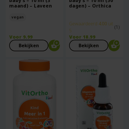
baby’s – 10 ml (3
baby’s – 10 ml (50
maand) – Laveen
dagen) – Orthica
vegan
Gewaardeerd
4.00
uit
(1)
5
Voor
9.99
Voor
18.99
Bekijken
Bekijken