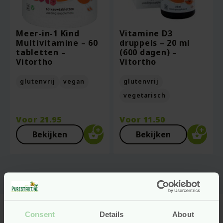
Meer-in-1 Kind
Vitamine D3
Multivitamine – 60
druppels – 20 ml
tabletten –
(600 dagen) –
Vitortho
Vitortho
glutenvrij
vegan
glutenvrij
vegetarisch
Voor
21.95
Voor
11.50
Bekijken
Bekijken
Consent
Details
About
Natuurlijke vitamines en