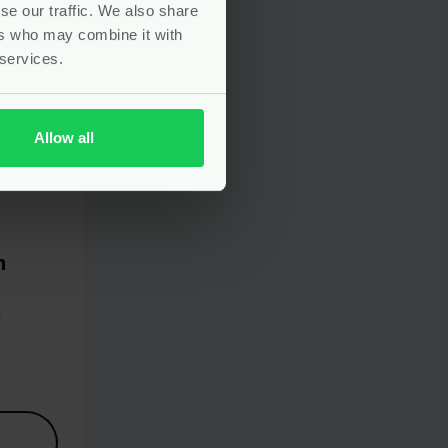
se our traffic. We also share
ers who may combine it with
 services.
Allow all
n
g