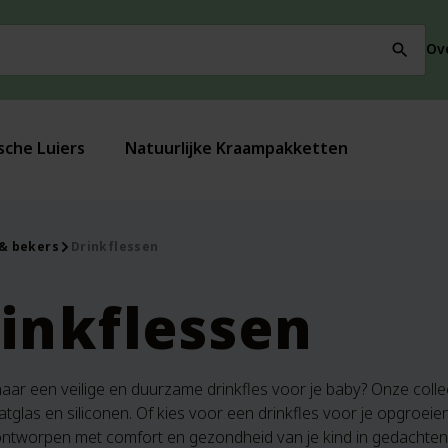
Ov
search
sche Luiers
Natuurlijke Kraampakketten
 & bekers
Drinkflessen
inkflessen
ar een veilige en duurzame drinkfles voor je baby? Onze collect
atglas en siliconen. Of kies voor een drinkfles voor je opgroei
ontworpen met comfort en gezondheid van je kind in gedachten