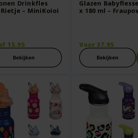
conen Drinkfles
Glazen Babyflesse
Rietje – MiniKoioi
x 180 ml – Fraupo
af
15.95
Voor
37.95
Bekijken
Bekijken