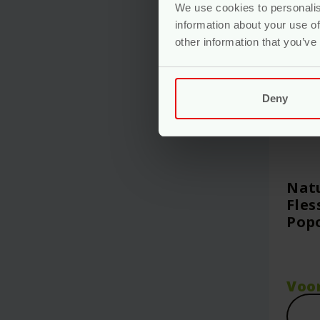
We use cookies to personalis
information about your use of
other information that you’ve
Deny
Natu
Fles
Popo
Voo