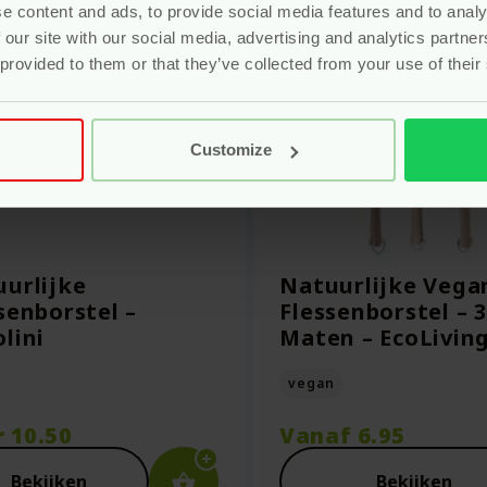
e content and ads, to provide social media features and to analy
 our site with our social media, advertising and analytics partn
 provided to them or that they’ve collected from your use of their
Customize
urlijke
Natuurlijke Vega
senborstel –
Flessenborstel – 3
lini
Maten – EcoLivin
vegan
r
10.50
Vanaf
6.95
Bekijken
Bekijken