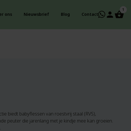
1
person
er ons
Nieuwsbrief
Blog
Contact
ie biedt babyflessen van roestvrij staal (RVS),
ende peuter die jarenlang met je kindje mee kan groeien.
.