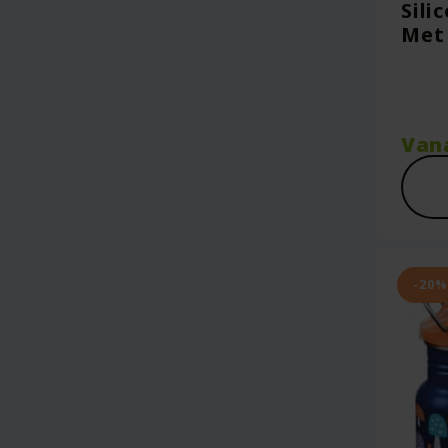
Sili
Met 
Van
-20%