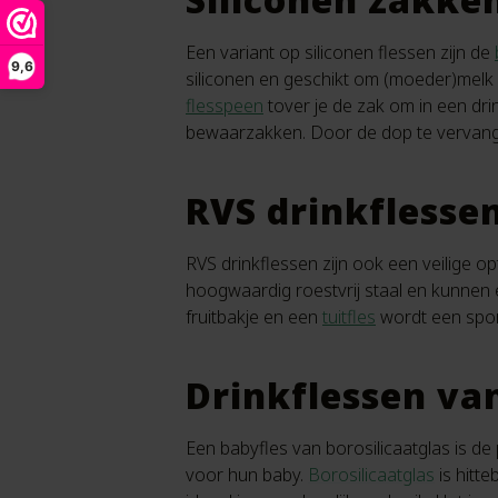
Een variant op siliconen flessen zijn de
9,6
siliconen en geschikt om (moeder)melk 
flesspeen
tover je de zak om in een drin
bewaarzakken. Door de dop te verva
RVS drinkflesse
RVS drinkflessen zijn ook een veilige o
hoogwaardig roestvrij staal en kunnen 
fruitbakje en een
tuitfles
wordt een sport
Drinkflessen van
Een babyfles van borosilicaatglas is de
voor hun baby.
Borosilicaatglas
is hitt