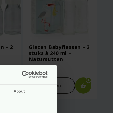
n – 2
Glazen Babyflessen – 2
stuks à 240 ml –
Natursutten
Voor
29.95
Bekijken
About