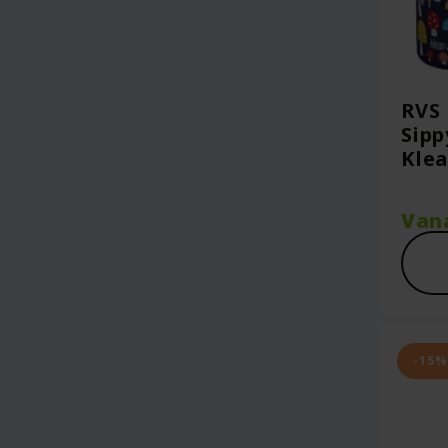
RVS 
Sipp
Kle
Van
-15%