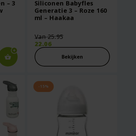
n – 3
Siliconen Babyfles
w
Generatie 3 – Roze 160
ml – Haakaa
Oorspronkelijke
Van
25.95
prijs
22.06
was:
Huidige
€25.95.
prijs
Bekijken
is:
€22.06.
-15%