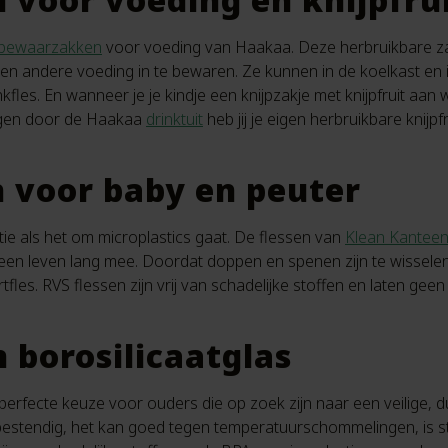
bewaarzakken
voor voeding van Haakaa. Deze herbruikbare za
en andere voeding in te bewaren. Ze kunnen in de koelkast en i
kfles. En wanneer je je kindje een knijpzakje met knijpfruit aan
ngen door de Haakaa
drinktuit
heb jij je eigen herbruikbare knijp
n voor baby en peuter
ptie als het om microplastics gaat. De flessen van
Klean Kantee
een leven lang mee. Doordat doppen en spenen zijn te wissele
fles. RVS flessen zijn vrij van schadelijke stoffen en laten geen
 borosilicaatglas
 perfecte keuze voor ouders die op zoek zijn naar een veilige, d
ebestendig, het kan goed tegen temperatuurschommelingen, is st