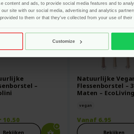
e content and ads, to provide social media features and to analy
 our site with our social media, advertising and analytics partn
 provided to them or that they’ve collected from your use of their
Customize
urlijke
Natuurlijke Vega
senborstel –
Flessenborstel – 3
lini
Maten – EcoLivin
vegan
r
10.50
Vanaf
6.95
Bekijken
Bekijken