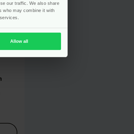
se our traffic. We also share
ers who may combine it with
 services.
Allow all
n
g