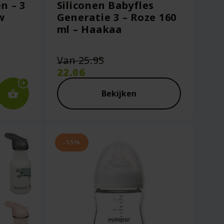
n – 3
Siliconen Babyfles
w
Generatie 3 – Roze 160
ml – Haakaa
Oorspronkelijke
Van
25.95
prijs
22.06
was:
Huidige
€25.95.
prijs
Bekijken
is:
€22.06.
-15%