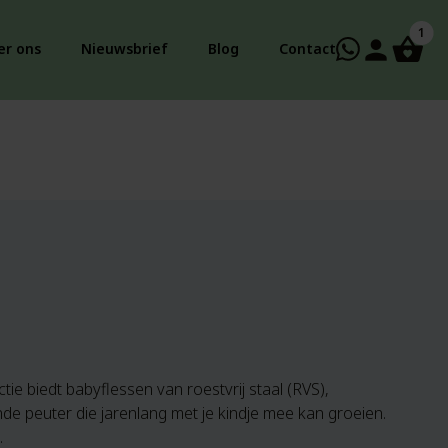
1
person
er ons
Nieuwsbrief
Blog
Contact
ie biedt babyflessen van roestvrij staal (RVS),
ende peuter die jarenlang met je kindje mee kan groeien.
.