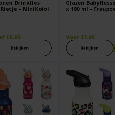
conen Drinkfles
Glazen Babyflesse
Rietje – MiniKoioi
x 180 ml – Fraupo
af
15.95
Voor
37.95
Bekijken
Bekijken