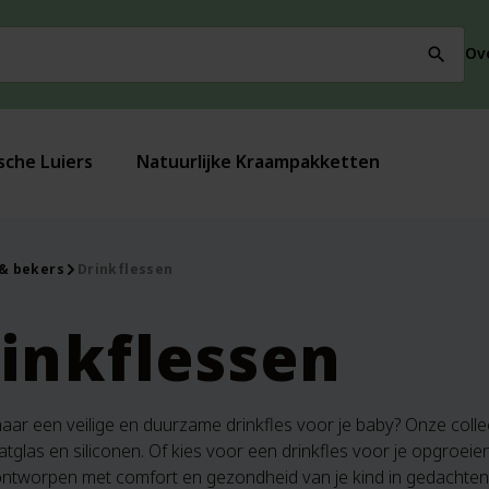
Ov
search
sche Luiers
Natuurlijke Kraampakketten
 & bekers
Drinkflessen
inkflessen
ar een veilige en duurzame drinkfles voor je baby? Onze collect
atglas en siliconen. Of kies voor een drinkfles voor je opgroei
ontworpen met comfort en gezondheid van je kind in gedachten