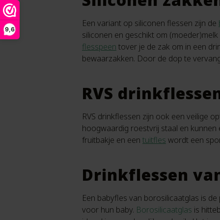
Een variant op siliconen flessen zijn de
9,6
siliconen en geschikt om (moeder)melk 
flesspeen
tover je de zak om in een drin
bewaarzakken. Door de dop te verva
RVS drinkflesse
RVS drinkflessen zijn ook een veilige o
hoogwaardig roestvrij staal en kunnen 
fruitbakje en een
tuitfles
wordt een sport
Drinkflessen van
Een babyfles van borosilicaatglas is de
voor hun baby.
Borosilicaatglas
is hitt