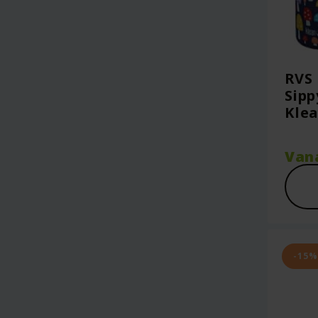
RVS 
Sipp
Kle
Van
-15%