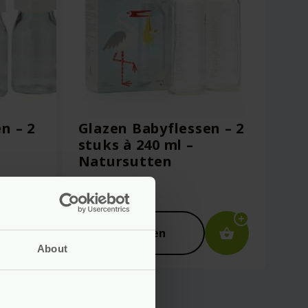
n – 2
Glazen Babyflessen – 2
stuks à 240 ml –
Natursutten
Voor
29.95
Bekijken
About