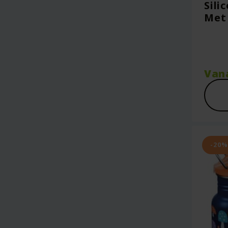
Sili
Met 
Van
-20%