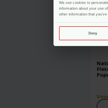
We use cookies to personalis
information about your use of
other information that you’ve
Deny
Natu
Fles
Popo
Voo