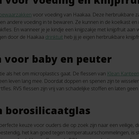
bewaarzakken
voor voeding van Haakaa. Deze herbruikbare za
en andere voeding in te bewaren. Ze kunnen in de koelkast en i
kfles. En wanneer je je kindje een knijpzakje met knijpfruit aan
ngen door de Haakaa
drinktuit
heb jij je eigen herbruikbare knijp
n voor baby en peuter
ptie als het om microplastics gaat. De flessen van
Klean Kantee
een leven lang mee. Doordat doppen en spenen zijn te wissele
fles. RVS flessen zijn vrij van schadelijke stoffen en laten geen
 borosilicaatglas
 perfecte keuze voor ouders die op zoek zijn naar een veilige, d
ebestendig, het kan goed tegen temperatuurschommelingen, is st