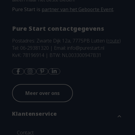
Pure Start is
partner van het Geboorte Event
.
Pure Start contactgegevens
Postadres: Zwarte Dijk 12a, 7775PB Lutten (
route
)
Tel: 06-29381320 | Email:
info@purestart.nl
KvK: 78196914 | BTW: NL003300947B31
Meer over ons
Klantenservice
expand_more
Contact