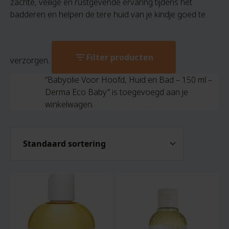
zachte, veilige en rustgevende ervaring tijdens het
badderen en helpen de tere huid van je kindje goed te
filter_list
Filter producten
verzorgen.
“Babyolie Voor Hoofd, Huid en Bad – 150 ml –
Derma Eco Baby” is toegevoegd aan je
winkelwagen.
Bekijk winkelwagen