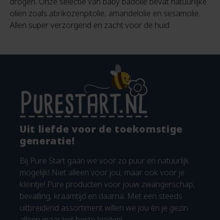
drogen. Onze selectie van baby badolie bevat natuurlijke
oliën zoals abrikozenpitolie, amandelolie en sesamolie.
Allen super verzorgend en zacht voor de huid.
Uit liefde voor de toekomstige
generatie!
Bij Pure Start gaan we voor zo puur en natuurlijk
mogelijk! Niet alleen voor jou, maar ook voor je
kleintje! Pure producten voor jouw zwangerschap,
bevalling, kraamtijd en daarna. Met een steeds
uitbreidend assortiment willen we jou én je gezin
alleen maar het beste bieden!