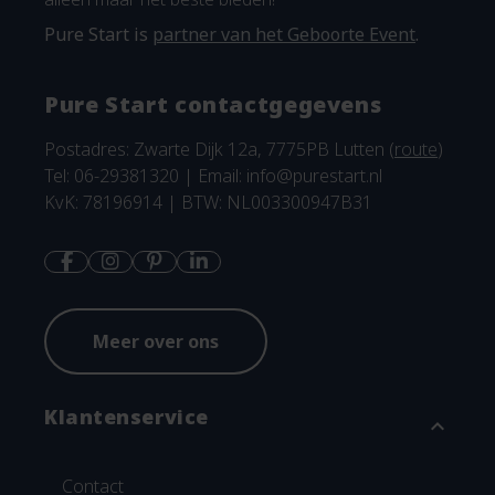
Pure Start is
partner van het Geboorte Event
.
Pure Start contactgegevens
Postadres: Zwarte Dijk 12a, 7775PB Lutten (
route
)
Tel: 06-29381320 | Email:
info@purestart.nl
KvK: 78196914 | BTW: NL003300947B31
Meer over ons
Klantenservice
expand_more
Contact