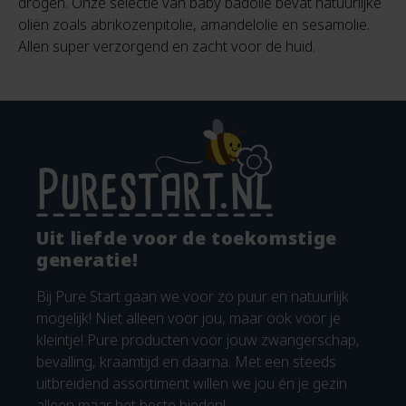
drogen. Onze selectie van baby badolie bevat natuurlijke
oliën zoals abrikozenpitolie, amandelolie en sesamolie.
Allen super verzorgend en zacht voor de huid.
Uit liefde voor de toekomstige
generatie!
Bij Pure Start gaan we voor zo puur en natuurlijk
mogelijk! Niet alleen voor jou, maar ook voor je
kleintje! Pure producten voor jouw zwangerschap,
bevalling, kraamtijd en daarna. Met een steeds
uitbreidend assortiment willen we jou én je gezin
alleen maar het beste bieden!