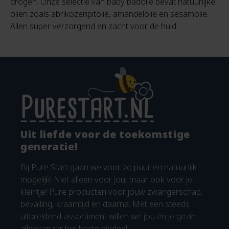
drogen. Onze selectie van baby badolie bevat natuurlijke
oliën zoals abrikozenpitolie, amandelolie en sesamolie.
Allen super verzorgend en zacht voor de huid.
Uit liefde voor de toekomstige
generatie!
Bij Pure Start gaan we voor zo puur en natuurlijk
mogelijk! Niet alleen voor jou, maar ook voor je
kleintje! Pure producten voor jouw zwangerschap,
bevalling, kraamtijd en daarna. Met een steeds
uitbreidend assortiment willen we jou én je gezin
alleen maar het beste bieden!