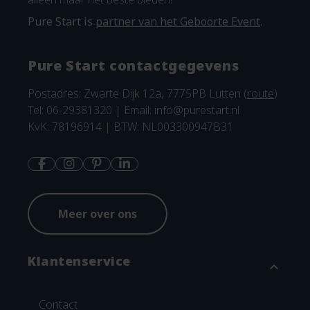
Pure Start is
partner van het Geboorte Event
.
Pure Start contactgegevens
Postadres: Zwarte Dijk 12a, 7775PB Lutten (
route
)
Tel: 06-29381320 | Email:
info@purestart.nl
KvK: 78196914 | BTW: NL003300947B31
Meer over ons
Klantenservice
expand_more
Contact