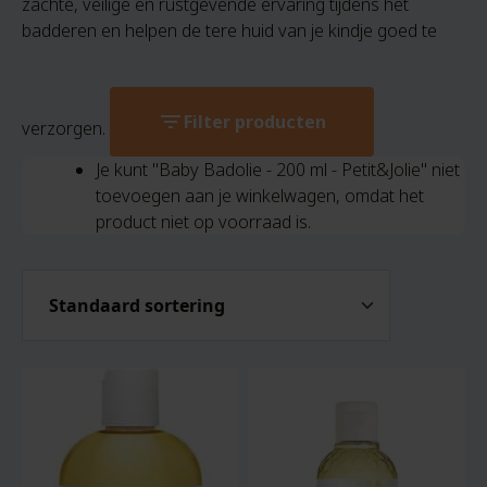
zachte, veilige en rustgevende ervaring tijdens het
badderen en helpen de tere huid van je kindje goed te
filter_list
Filter producten
verzorgen.
Je kunt "Baby Badolie - 200 ml - Petit&Jolie" niet
toevoegen aan je winkelwagen, omdat het
product niet op voorraad is.