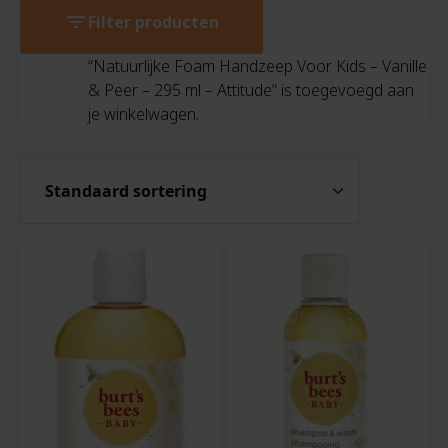
filter_list
Filter producten
“Natuurlijke Foam Handzeep Voor Kids – Vanille
& Peer – 295 ml – Attitude” is toegevoegd aan
je winkelwagen.
Bekijk winkelwagen