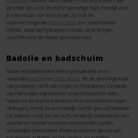
Petit&Jolie
hebben vaste zepen in het assortiment die
geschikt zijn voor de meest gevoelige huid. Heerlijk voor
je baby maar ook voor jezelf. Zo ook de
superverzorgende
Aleppo zeep
. Een zeep bomvol
olijfolie, zeep die hydrateert zonder uit te drogen.
Geschikt voor de meest gevoelige huid.
Badolie en badschuim
Maak het badmoment extra speciaal met onze
natuurlijke
badolie
en
badbubbels
, die de gevoelige huid
van je kleintje zacht verzorgen en hydrateren. Gemaakt
van natuurlijke ingrediënten zoals biologische oliën,
helpen ze de huid te kalmeren en te beschermen tegen
uitdroging, terwijl ze een heerlijk zachte geur achterlaten.
De badolie voedt en verzacht, terwijl de badbubbels een
speelse en zachte schuimervaring bieden zonder
schadelijke chemicaliën. Beide producten zijn vrij van
parabenen, sulfaten en schadelijke geurstoffen,