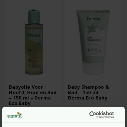
Babyolie Voor
Baby Shampoo &
Hoofd, Huid en Bad
Bad – 150 ml –
– 150 ml – Derma
Derma Eco Baby
Eco Baby
vegan
vegan