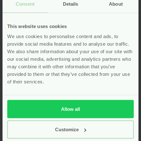
Voor
5.29
Voor
5.29
Consent
Details
About
Bekijken
Bekijken
This website uses cookies
We use cookies to personalise content and ads, to
provide social media features and to analyse our traffic.
We also share information about your use of our site with
our social media, advertising and analytics partners who
may combine it with other information that you’ve
provided to them or that they’ve collected from your use
of their services.
Allow all
Hydrofiele Luiers –
Crème Olie Wasgel
Biologisch Katoen
Baby & Kids – 200 ml
Customize
Wit – 5 stuks –
– Happy Earth