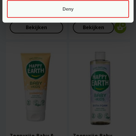
Grünspecht
Deny
Voor
16.95
Voor
10.95
Bekijken
Bekijken
Zeepvrije Baby &
Zeepvrije Baby