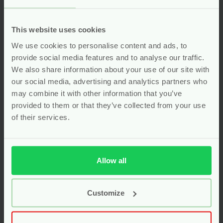
This website uses cookies
We use cookies to personalise content and ads, to
provide social media features and to analyse our traffic.
We also share information about your use of our site with
our social media, advertising and analytics partners who
may combine it with other information that you’ve
provided to them or that they’ve collected from your use
of their services.
Allow all
Hydrofiele Luiers –
Crème Olie Wasgel
Biologisch Katoen
Baby & Kids – 200 ml
Wit – 5 stuks –
– Happy Earth
Customize
Grünspecht