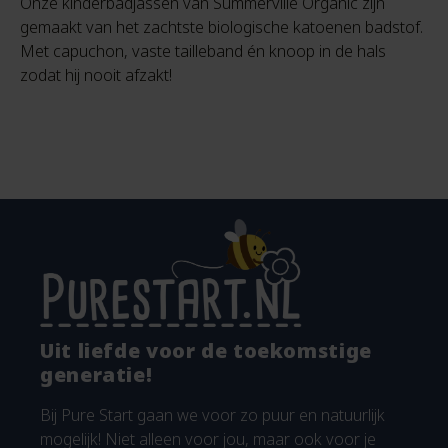
Onze kinderbadjassen van Summerville Organic zijn
gemaakt van het zachtste biologische katoenen badstof.
Met capuchon, vaste tailleband én knoop in de hals
zodat hij nooit afzakt!
Uit liefde voor de toekomstige
generatie!
Bij Pure Start gaan we voor zo puur en natuurlijk
mogelijk! Niet alleen voor jou, maar ook voor je