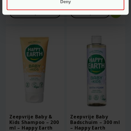
Deny
Voor
16.95
Voor
10.95
Bekijken
Bekijken
Zeepvrije Baby &
Zeepvrije Baby
Kids Shampoo – 200
Badschuim – 300 ml
ml – Happy Earth
– Happy Earth