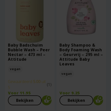
Baby Badschuim
Baby Shampoo &
Bubble Wash – Peer
Body Foaming Wash
Nectar – 473 ml –
– Geurvrij – 295 ml –
Attitude
Attitude Baby
Leaves
vegan
vegan
Gewaardeerd
5.00
uit
(1)
5
Voor
11.95
Voor
9.25
Bekijken
Bekijken