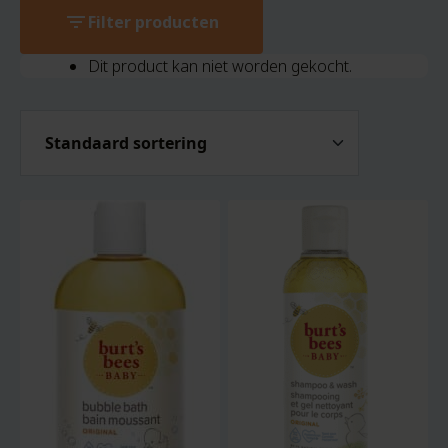
filter_list
Filter producten
Dit product kan niet worden gekocht.