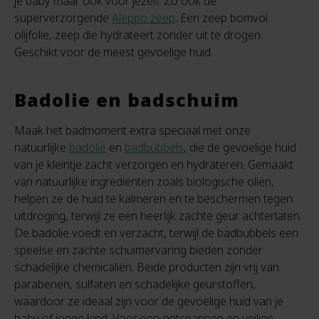
je baby maar ook voor jezelf. Zo ook de
superverzorgende
Aleppo zeep
. Een zeep bomvol
olijfolie, zeep die hydrateert zonder uit te drogen.
Geschikt voor de meest gevoelige huid.
Badolie en badschuim
Maak het badmoment extra speciaal met onze
natuurlijke
badolie
en
badbubbels
, die de gevoelige huid
van je kleintje zacht verzorgen en hydrateren. Gemaakt
van natuurlijke ingrediënten zoals biologische oliën,
helpen ze de huid te kalmeren en te beschermen tegen
uitdroging, terwijl ze een heerlijk zachte geur achterlaten.
De badolie voedt en verzacht, terwijl de badbubbels een
speelse en zachte schuimervaring bieden zonder
schadelijke chemicaliën. Beide producten zijn vrij van
parabenen, sulfaten en schadelijke geurstoffen,
waardoor ze ideaal zijn voor de gevoelige huid van je
baby of jonge kind. Voor een ontspannen en veilige