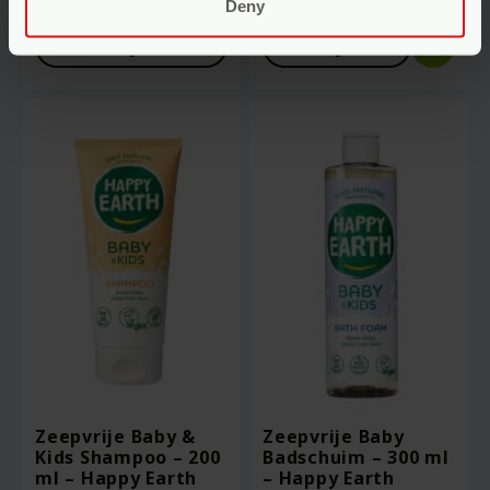
Deny
Voor
16.95
Voor
10.95
Bekijken
Bekijken
Zeepvrije Baby &
Zeepvrije Baby
Kids Shampoo – 200
Badschuim – 300 ml
ml – Happy Earth
– Happy Earth