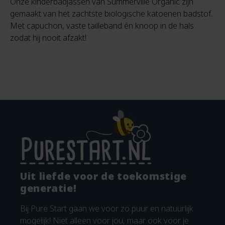
Onze kinderbadjassen van Summerville Organic zijn
gemaakt van het zachtste biologische katoenen badstof.
Met capuchon, vaste tailleband én knoop in de hals
zodat hij nooit afzakt!
Uit liefde voor de toekomstige
generatie!
Bij Pure Start gaan we voor zo puur en natuurlijk
mogelijk! Niet alleen voor jou, maar ook voor je