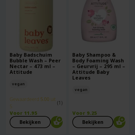
Baby Badschuim
Baby Shampoo &
Bubble Wash – Peer
Body Foaming Wash
Nectar – 473 ml –
– Geurvrij – 295 ml –
Attitude
Attitude Baby
Leaves
vegan
vegan
Gewaardeerd
5.00
uit
(1)
5
Voor
11.95
Voor
9.25
Bekijken
Bekijken