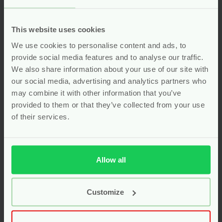
This website uses cookies
We use cookies to personalise content and ads, to
provide social media features and to analyse our traffic.
We also share information about your use of our site with
our social media, advertising and analytics partners who
may combine it with other information that you’ve
provided to them or that they’ve collected from your use
of their services.
Allow all
Hydrofiele Luiers –
Crème Olie Wasgel
Biologisch Katoen
Baby & Kids – 200 ml
Wit – 5 stuks –
– Happy Earth
Customize
Grünspecht