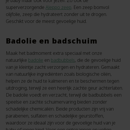
je baby maar ook voor jezelf. Zo ook de
superverzorgende
Aleppo zeep
. Een zeep bomvol
olijfolie, zeep die hydrateert zonder uit te drogen.
Geschikt voor de meest gevoelige huid.
Badolie en badschuim
Maak het badmoment extra speciaal met onze
natuurlijke
badolie
en
badbubbels
, die de gevoelige huid
van je kleintje zacht verzorgen en hydrateren. Gemaakt
van natuurlijke ingrediënten zoals biologische oliën,
helpen ze de huid te kalmeren en te beschermen tegen
uitdroging, terwijl ze een heerlijk zachte geur achterlaten.
De badolie voedt en verzacht, terwijl de badbubbels een
speelse en zachte schuimervaring bieden zonder
schadelijke chemicaliën. Beide producten zijn vrij van
parabenen, sulfaten en schadelijke geurstoffen,
waardoor ze ideaal zijn voor de gevoelige huid van je
baby of jonge kind. Voor een ontspannen en veilige