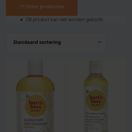
filter_list
Filter producten
Dit product kan niet worden gekocht.