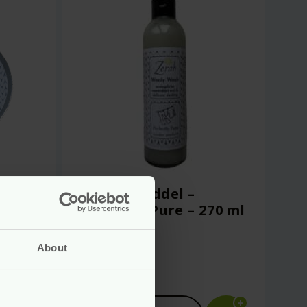
0
Wolwasmiddel –
Perfectly Pure – 270 ml
– Zerah
About
Voor
10.99