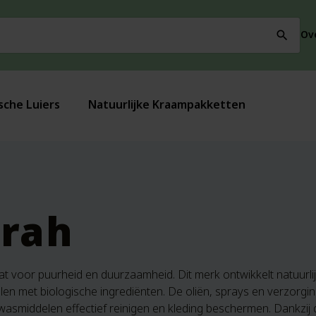
Ov
search
sche Luiers
Natuurlijke Kraampakketten
rah
at voor puurheid en duurzaamheid. Dit merk ontwikkelt natuurli
en met biologische ingrediënten. De oliën, sprays en verzorging
e wasmiddelen effectief reinigen en kleding beschermen. Dankzij