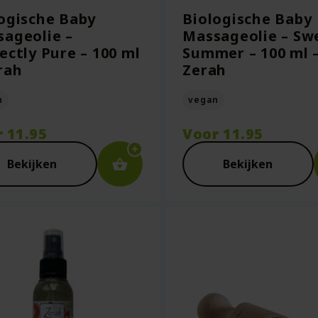
ogische Baby
Biologische Baby
ageolie –
Massageolie – Sw
ectly Pure – 100 ml
Summer – 100 ml 
rah
Zerah
n
vegan
r
11.95
Voor
11.95
Bekijken
Bekijken