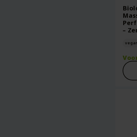
Biol
Mass
Perf
– Ze
vega
Voo