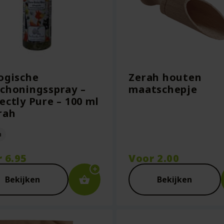
ogische
Zerah houten
choningsspray –
maatschepje
ectly Pure – 100 ml
rah
n
r
6.95
Voor
2.00
Bekijken
Bekijken