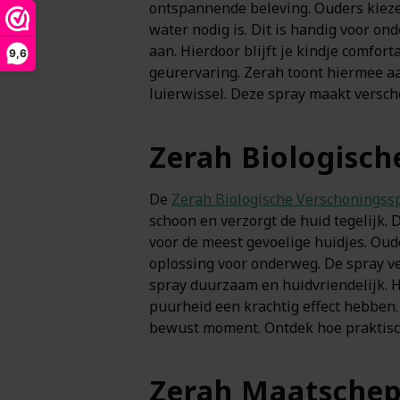
ontspannende beleving. Ouders kiezen
water nodig is. Dit is handig voor o
aan. Hierdoor blijft je kindje comfor
9,6
geurervaring. Zerah toont hiermee aa
luierwissel. Deze spray maakt versc
Zerah Biologisch
De
Zerah Biologische Verschoningssp
schoon en verzorgt de huid tegelijk. 
voor de meest gevoelige huidjes. Oud
oplossing voor onderweg. De spray ve
spray duurzaam en huidvriendelijk. H
puurheid een krachtig effect hebben.
bewust moment. Ontdek hoe praktisch
Zerah Maatschep