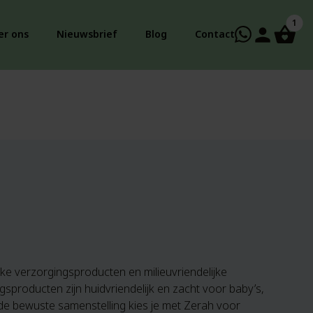
1
person
er ons
Nieuwsbrief
Blog
Contact
jke verzorgingsproducten en milieuvriendelijke
sproducten zijn huidvriendelijk en zacht voor baby’s,
 de bewuste samenstelling kies je met Zerah voor