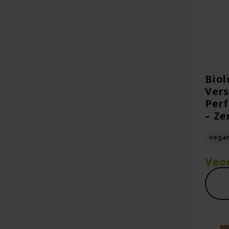
Biol
Vers
Perf
– Ze
vega
Voo