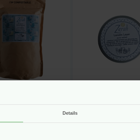
erwasmiddel Spa
Pure Lanoline – 5
res – 1500 gram –
gram – Zerah
ah
Details
n
r
21.99
Voor
7.75