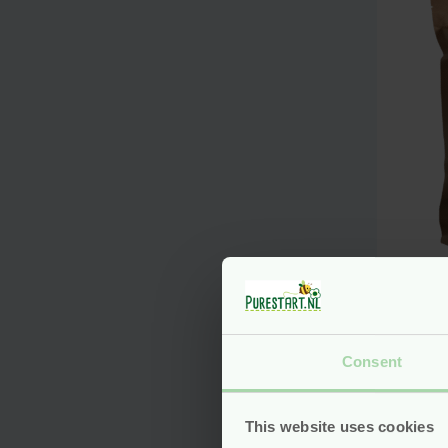
Lui
Sphe
Zer
Consent
vega
Voo
This website uses cookies