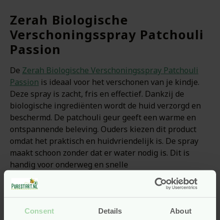
Zerah Biologische
Verschoningsspray Patchouli
Passion
De
Zerah Biologische Verschoningsspray Patchouli
Passion
is ideaal voor het verschonen van je kindje.
Deze spray is zacht, fris en effectief. Dankzij de
biologische ingrediënten wordt de huid verzorgd en
beschermd. De patchouli geur geeft een warme en
ontspannende beleving. Ouders kiezen dit product
omdat het praktisch en huidvriendelijk is. De spray
maakt schoon zonder dat er water nodig is. Dit is
handig voor onderweg en snelle
verschoningsmomenten. Bovendien trekt de spray
snel in en voelt de huid fris aan. Hierdoor blijft je
kindje comfortabel en schoon. De Patchouli Passion
variant combineert verzorging met een heerlijke
Consent
Details
About