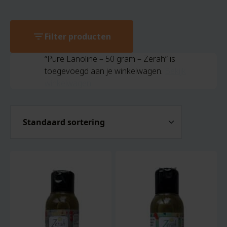
filter_list
Filter producten
“Pure Lanoline – 50 gram – Zerah” is
toegevoegd aan je winkelwagen.
Bekijk
winkelwagen