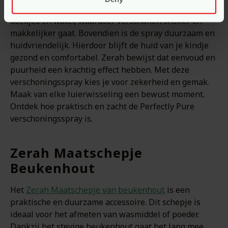
perfecte oplossing voor onderweg. De spray vervangt
doekjes en water, waardoor verschonen sneller en
makkelijker gaat. Bovendien is de spray duurzaam en
huidvriendelijk. Hierdoor blijft de huid van je kindje
gezond en comfortabel. Zerah bewijst dat eenvoud en
puurheid een krachtig effect hebben. Met deze
verschoningsspray kies je voor zekerheid en gemak.
Maak van elke luierwisseling een bewust moment.
Ontdek hoe praktisch en zacht de Perfectly Pure
verschoningsspray is.
Zerah Maatschepje
Beukenhout
Het
Zerah Maatschepje van beukenhout
is een
praktische en duurzame accessoire. Dit schepje is
ideaal voor het afmeten van wasmiddel of poeder.
Dankzij het stevige beukenhout gaat het lang mee.