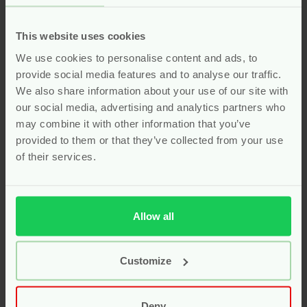
geurervaring. Zerah toont hiermee aan dat
verschonen ook duurzaam kan zijn. Kies bewust voor
This website uses cookies
een natuurlijke oplossing bij elke luierwissel. Deze
spray maakt verschonen eenvoudig, verantwoord en
We use cookies to personalise content and ads, to
aangenaam voor zowel ouder als kind.
provide social media features and to analyse our traffic.
We also share information about your use of our site with
our social media, advertising and analytics partners who
Zerah Biologische
may combine it with other information that you’ve
Verschoningsspray Perfectly
provided to them or that they’ve collected from your use
Pure
of their services.
De
Zerah Biologische Verschoningsspray Perfectly
Pure
is ontwikkeld voor ouders die puurheid
Allow all
belangrijk vinden. Deze spray maakt schoon en
verzorgt de huid tegelijk. Dankzij de biologische
ingrediënten voelt de huid fris en zacht aan. De
Customize
geurloze formule is ideaal voor de meest gevoelige
huidjes. Ouders waarderen dit product omdat het
eenvoudig en praktisch in gebruik is. Het is een
Deny