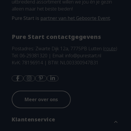
uitbreidend assortiment willen we jou én je gezin
alleen maar het beste bieden!
Pure Start is
partner van het Geboorte Event
.
Pure Start contactgegevens
Postadres: Zwarte Dijk 12a, 7775PB Lutten (
route
)
Tel: 06-29381320 | Email:
info@purestart.nl
KvK: 78196914 | BTW: NL003300947B31
Meer over ons
Klantenservice
expand_more