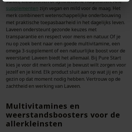
suiker, kleurstoffen of synthetische hulpstoffen. Alle
supplementen
zijn vegan en mild voor de maag. Het
merk combineert wetenschappelijke onderbouwing
met praktische toepasbaarheid in het dagelijks leven.
Laveen ondersteunt gezonde keuzes met
transparantie en respect voor mens en natuur. Of je
nu op zoek bent naar een goede multivitamine, een
omega 3-supplement of een natuurlijke boost voor de
weerstand: Laveen biedt het allemaal. Bij Pure Start
kies je voor dit merk omdat je bewust wilt zorgen voor
jezelf en je kind. Elk product sluit aan op wat jij en je
gezin op dat moment nodig hebben. Vertrouw op de
zachtheid en werking van Laveen.
Multivitamines en
weerstandsboosters voor de
allerkleinsten