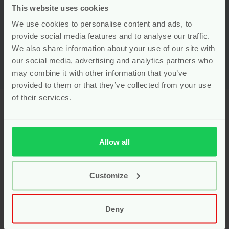
This website uses cookies
Voor
9.99
We use cookies to personalise content and ads, to
Bekijken
provide social media features and to analyse our traffic.
We also share information about your use of our site with
our social media, advertising and analytics partners who
may combine it with other information that you’ve
provided to them or that they’ve collected from your use
of their services.
Laveen: zuivere
voedingssupplementen
Allow all
afgestemd op elke levensfase
Laveen
staat voor plantaardige supplementen van
Customize
hoge kwaliteit, ontwikkeld voor baby’s, kinderen en
zwangere vrouwen. De producten zijn samengesteld
door experts, met uitsluitend pure ingrediënten.
Deny
Laveen werkt zonder onnodige toevoegingen zoals