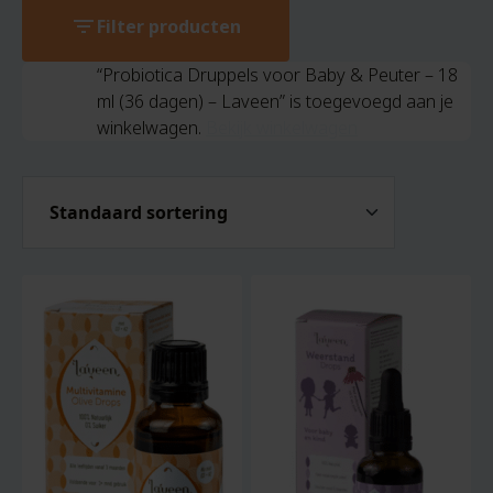
filter_list
Filter producten
“Probiotica Druppels voor Baby & Peuter – 18
ml (36 dagen) – Laveen” is toegevoegd aan je
winkelwagen.
Bekijk winkelwagen