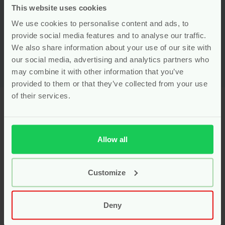
This website uses cookies
Voor
9.99
We use cookies to personalise content and ads, to
Bekijken
provide social media features and to analyse our traffic.
We also share information about your use of our site with
our social media, advertising and analytics partners who
may combine it with other information that you’ve
provided to them or that they’ve collected from your use
of their services.
Laveen: zuivere
voedingssupplementen
Allow all
afgestemd op elke levensfase
Laveen
staat voor plantaardige supplementen van
Customize
hoge kwaliteit, ontwikkeld voor baby’s, kinderen en
zwangere vrouwen. De producten zijn samengesteld
door experts, met uitsluitend pure ingrediënten.
Deny
Laveen werkt zonder onnodige toevoegingen zoals