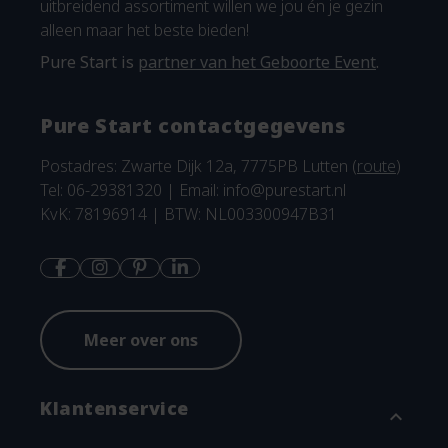
uitbreidend assortiment willen we jou én je gezin
alleen maar het beste bieden!
Pure Start is
partner van het Geboorte Event
.
Pure Start contactgegevens
Postadres: Zwarte Dijk 12a, 7775PB Lutten (
route
)
Tel: 06-29381320 | Email:
info@purestart.nl
KvK: 78196914 | BTW: NL003300947B31
Meer over ons
Klantenservice
expand_more