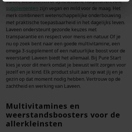
suiker, kleurstoffen of synthetische hulpstoffen. Alle
supplementen
zijn vegan en mild voor de maag. Het
merk combineert wetenschappelijke onderbouwing
met praktische toepasbaarheid in het dagelijks leven.
Laveen ondersteunt gezonde keuzes met
transparantie en respect voor mens en natuur. Of je
nu op zoek bent naar een goede multivitamine, een
omega 3-supplement of een natuurlijke boost voor de
weerstand: Laveen biedt het allemaal. Bij Pure Start
kies je voor dit merk omdat je bewust wilt zorgen voor
jezelf en je kind. Elk product sluit aan op wat jij en je
gezin op dat moment nodig hebben. Vertrouw op de
zachtheid en werking van Laveen.
Multivitamines en
weerstandsboosters voor de
allerkleinsten