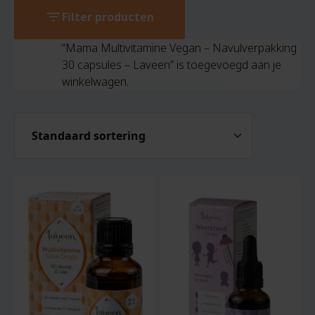
filter_list
Filter producten
“Mama Multivitamine Vegan – Navulverpakking
30 capsules – Laveen” is toegevoegd aan je
winkelwagen.
Bekijk winkelwagen