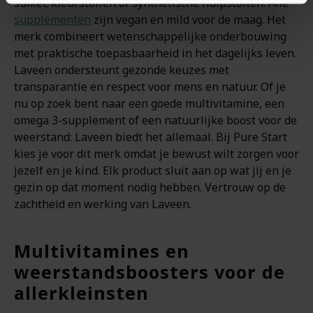
suiker, kleurstoffen of synthetische hulpstoffen. Alle
supplementen
zijn vegan en mild voor de maag. Het
merk combineert wetenschappelijke onderbouwing
met praktische toepasbaarheid in het dagelijks leven.
Laveen ondersteunt gezonde keuzes met
transparantie en respect voor mens en natuur. Of je
nu op zoek bent naar een goede multivitamine, een
omega 3-supplement of een natuurlijke boost voor de
weerstand: Laveen biedt het allemaal. Bij Pure Start
kies je voor dit merk omdat je bewust wilt zorgen voor
jezelf en je kind. Elk product sluit aan op wat jij en je
gezin op dat moment nodig hebben. Vertrouw op de
zachtheid en werking van Laveen.
Multivitamines en
weerstandsboosters voor de
allerkleinsten