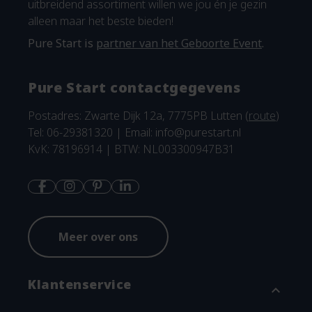
uitbreidend assortiment willen we jou én je gezin
alleen maar het beste bieden!
Pure Start is
partner van het Geboorte Event
.
Pure Start contactgegevens
Postadres: Zwarte Dijk 12a, 7775PB Lutten (
route
)
Tel: 06-29381320 | Email:
info@purestart.nl
KvK: 78196914 | BTW: NL003300947B31
Meer over ons
Klantenservice
expand_more