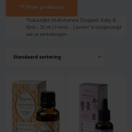
filter_list
Filter producten
“Natuurlijke Multivitamine Druppels Baby &
Kind – 30 ml (3 mnd) – Laveen” is toegevoegd
aan je winkelwagen.
Bekijk winkelwagen