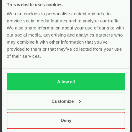
This website uses cookies
Voor
9.99
We use cookies to personalise content and ads, to
Bekijken
provide social media features and to analyse our traffic.
We also share information about your use of our site with
our social media, advertising and analytics partners who
may combine it with other information that you’ve
provided to them or that they’ve collected from your use
of their services.
Laveen: zuivere
voedingssupplementen
Allow all
afgestemd op elke levensfase
Laveen
staat voor plantaardige supplementen van
Customize
hoge kwaliteit, ontwikkeld voor baby’s, kinderen en
zwangere vrouwen. De producten zijn samengesteld
door experts, met uitsluitend pure ingrediënten.
Deny
Laveen werkt zonder onnodige toevoegingen zoals