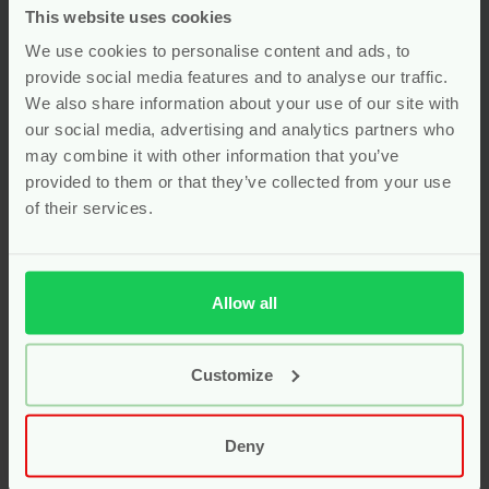
This website uses cookies
Voor
9.99
We use cookies to personalise content and ads, to
Bekijken
provide social media features and to analyse our traffic.
We also share information about your use of our site with
our social media, advertising and analytics partners who
may combine it with other information that you’ve
provided to them or that they’ve collected from your use
of their services.
Laveen: zuivere
voedingssupplementen
Allow all
afgestemd op elke levensfase
Laveen
staat voor plantaardige supplementen van
Customize
hoge kwaliteit, ontwikkeld voor baby’s, kinderen en
zwangere vrouwen. De producten zijn samengesteld
door experts, met uitsluitend pure ingrediënten.
Deny
Laveen werkt zonder onnodige toevoegingen zoals