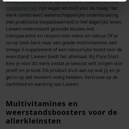
suiker, kleurstoffen of synthetische hulpstoffen. Alle
supplementen
zijn vegan en mild voor de maag. Het
merk combineert wetenschappelijke onderbouwing
met praktische toepasbaarheid in het dagelijks leven.
Laveen ondersteunt gezonde keuzes met
transparantie en respect voor mens en natuur. Of je
nu op zoek bent naar een goede multivitamine, een
omega 3-supplement of een natuurlijke boost voor de
weerstand: Laveen biedt het allemaal. Bij Pure Start
kies je voor dit merk omdat je bewust wilt zorgen voor
jezelf en je kind. Elk product sluit aan op wat jij en je
gezin op dat moment nodig hebben. Vertrouw op de
zachtheid en werking van Laveen.
Multivitamines en
weerstandsboosters voor de
allerkleinsten