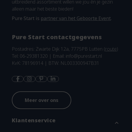
uitbreidend assortiment willen we jou én je gezin
alleen maar het beste bieden!
Pure Start is
partner van het Geboorte Event
.
Pure Start contactgegevens
Postadres: Zwarte Dijk 12a, 7775PB Lutten (
route
)
Tel: 06-29381320 | Email:
info@purestart.nl
KvK: 78196914 | BTW: NL003300947B31
Meer over ons
Klantenservice
expand_more