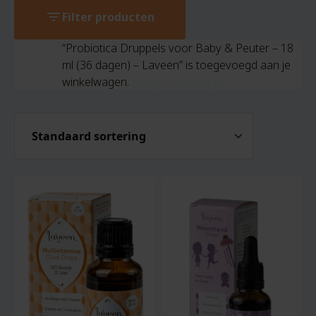
filter_list
Filter producten
“Probiotica Druppels voor Baby & Peuter – 18
ml (36 dagen) – Laveen” is toegevoegd aan je
winkelwagen.
Bekijk winkelwagen