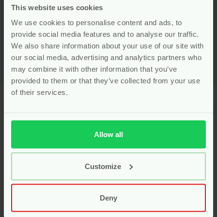
This website uses cookies
Voor
9.99
We use cookies to personalise content and ads, to
Bekijken
provide social media features and to analyse our traffic.
We also share information about your use of our site with
our social media, advertising and analytics partners who
may combine it with other information that you’ve
provided to them or that they’ve collected from your use
of their services.
Laveen: zuivere
voedingssupplementen
Allow all
afgestemd op elke levensfase
Laveen
staat voor plantaardige supplementen van
Customize
hoge kwaliteit, ontwikkeld voor baby’s, kinderen en
zwangere vrouwen. De producten zijn samengesteld
door experts, met uitsluitend pure ingrediënten.
Deny
Laveen werkt zonder onnodige toevoegingen zoals