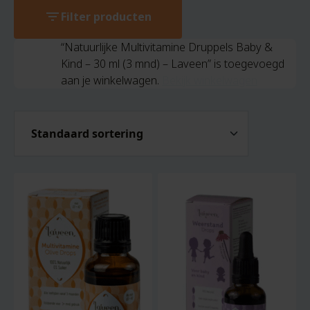
filter_list
Filter producten
“Natuurlijke Multivitamine Druppels Baby &
Kind – 30 ml (3 mnd) – Laveen” is toegevoegd
aan je winkelwagen.
Bekijk winkelwagen