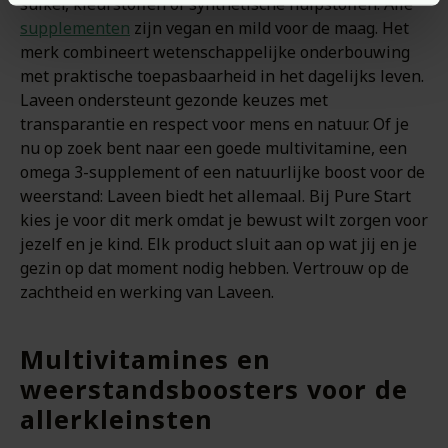
suiker, kleurstoffen of synthetische hulpstoffen. Alle
supplementen
zijn vegan en mild voor de maag. Het
merk combineert wetenschappelijke onderbouwing
met praktische toepasbaarheid in het dagelijks leven.
Laveen ondersteunt gezonde keuzes met
transparantie en respect voor mens en natuur. Of je
nu op zoek bent naar een goede multivitamine, een
omega 3-supplement of een natuurlijke boost voor de
weerstand: Laveen biedt het allemaal. Bij Pure Start
kies je voor dit merk omdat je bewust wilt zorgen voor
jezelf en je kind. Elk product sluit aan op wat jij en je
gezin op dat moment nodig hebben. Vertrouw op de
zachtheid en werking van Laveen.
Multivitamines en
weerstandsboosters voor de
allerkleinsten