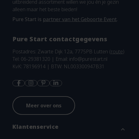
uitbreidend assortiment willen we jou én je gezin
alleen maar het beste bieden!
Pure Start is
partner van het Geboorte Event
.
Pure Start contactgegevens
Postadres: Zwarte Dijk 12a, 7775PB Lutten (
route
)
Tel: 06-29381320 | Email:
info@purestart.nl
KvK: 78196914 | BTW: NL003300947B31
Meer over ons
Klantenservice
expand_more