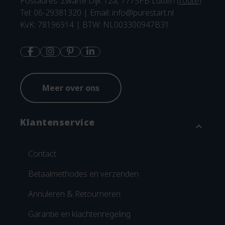
Postadres: Zwarte Dijk 12a, 7775PB Lutten (
route
)
Tel: 06-29381320 | Email:
info@purestart.nl
KvK: 78196914 | BTW: NL003300947B31
Meer over ons
Klantenservice
expand_more
Contact
Betaalmethodes en verzenden
Annuleren & Retourneren
Garantie en klachtenregeling