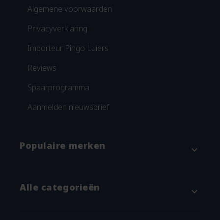
Algemene voorwaarden
Privacyverklaring
Importeur Pingo Luiers
Reviews
Spaarprogramma
Aanmelden nieuwsbrief
Populaire merken
expand_more
Attitude
Alle categorieën
expand_more
Blümchen
Grünspecht
Baby & kind