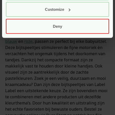
combineren
Customize
De houten bijtspeeltjes van Label Label zijn ideaal
voor kleintjes die last hebben van doorkomende
Deny
tandjes. De konijntjes zijn gemaakt van duurzaam
hout en hebben een zachte afwerking. Verkrijgbaar in
blauw
en
roze
, passen ze perfect bij elke babyuitzet.
Deze bijtspeeltjes stimuleren de fijne motoriek én
verzachten het ongemak tijdens het doorkomen van
tandjes. Dankzij het compacte formaat zijn ze
makkelijk vast te houden door kleine handjes. Ook
visueel zijn ze aantrekkelijk door de zachte
pastelkleuren. Zoek je een veilig, duurzaam en mooi
kraamcadeau? Dan zijn deze bijtspeeltjes van Label
Label een uitstekende keuze. Ze zijn bovendien mooi
te combineren met andere producten uit dezelfde
kleurthema’s. Door hun kwaliteit en uitstraling zijn
het echte favorieten bij bewuste ouders. Bestel ze