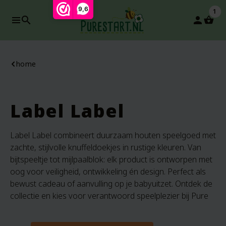
9,6
1
search
person
home
Label Label
Label Label combineert duurzaam houten speelgoed met
zachte, stijlvolle knuffeldoekjes in rustige kleuren. Van
bijtspeeltje tot mijlpaalblok: elk product is ontworpen met
oog voor veiligheid, ontwikkeling én design. Perfect als
bewust cadeau of aanvulling op je babyuitzet. Ontdek de
collectie en kies voor verantwoord speelplezier bij Pure