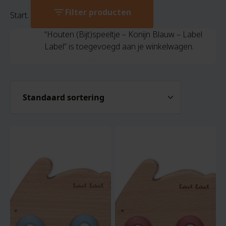
filter_list
Filter producten
Start.
“Houten (Bijt)speeltje – Konijn Blauw – Label
Label” is toegevoegd aan je winkelwagen.
Bekijk winkelwagen