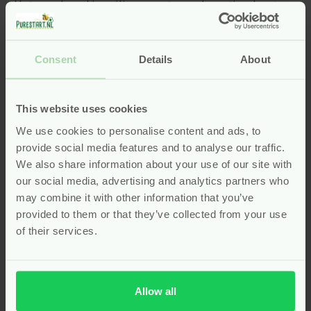
Het speelgoed is veilig, verantwoord en stimuleert
spelenderwijs de ontwikkeling van je kind. De
producten zijn gemaakt van FSC-gecertificeerd hout
en hoogwaardige stoffen, vrij van schadelijke stoffen.
Consent
Details
About
Kies je voor Label Label, dan kies je bewust voor
kwaliteit, veiligheid en tijdloos speelplezier. De
rustige kleuren en zachte vormen maken het
This website uses cookies
speelgoed aantrekkelijk voor zowel kind als ouder. Bij
We use cookies to personalise content and ads, to
Pure Start vind je een uitgebreide selectie Label
provide social media features and to analyse our traffic.
Label-producten die passen bij elke fase van de
We also share information about your use of our site with
eerste kinderjaren. Of je nu op zoek bent naar een
our social media, advertising and analytics partners who
lief kraamcadeau of educatief speelgoed: Label Label
may combine it with other information that you’ve
heeft voor elk moment iets bijzonders. Ontdek
provided to them or that they’ve collected from your use
hieronder onze collectie en laat je verrassen door de
of their services.
zachte wereld van Label Label.
Houten bijtspeeltjes die
Allow all
comfort en motoriek