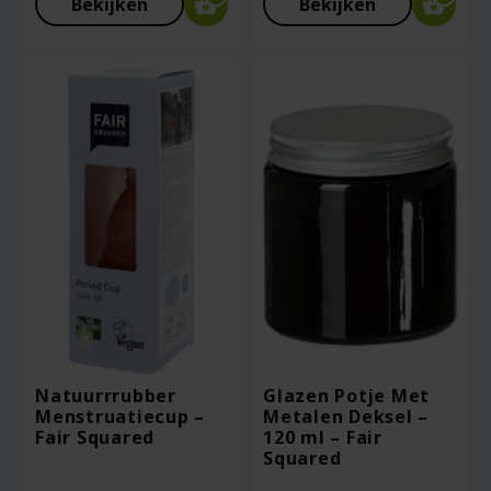
Bekijken
Bekijken
€9.40.
prijs
is:
€7.52.
Natuurrrubber
Glazen Potje Met
Menstruatiecup –
Metalen Deksel –
Fair Squared
120 ml – Fair
Squared