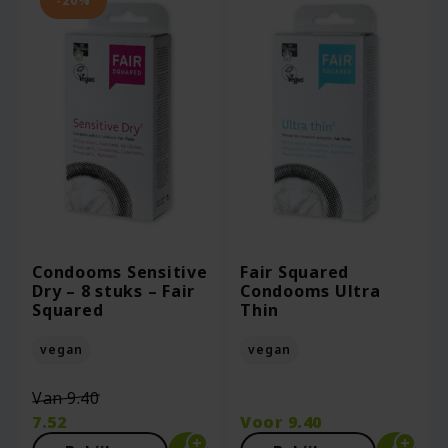
-20%
Condooms Sensitive
Fair Squared
Dry – 8 stuks – Fair
Condooms Ultra
Squared
Thin
vegan
vegan
Oorspronkelijke
Van
9.40
prijs
7.52
Voor
9.40
was:
Huidige