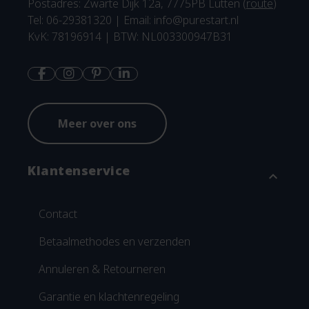
Postadres: Zwarte Dijk 12a, 7775PB Lutten (
route
)
Tel: 06-29381320 | Email:
info@purestart.nl
KvK: 78196914 | BTW: NL003300947B31
Meer over ons
Klantenservice
expand_more
Contact
Betaalmethodes en verzenden
Annuleren & Retourneren
Garantie en klachtenregeling