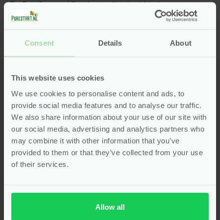
De Fair Squared Condooms
Original
bieden
betrouwbare bescherming tijdens seks, zonder
concessies te doen aan duurzaamheid of comfort.
Deze condooms zijn gemaakt van Fairtrade
Consent
Details
About
natuurrubber en bevatten glijmiddel op
siliconenbasis. Ze zijn vrij van dierlijke ingrediënten
en volledig vegan. Dankzij de natuurlijke latex voelen
This website uses cookies
ze soepel aan en geven ze een natuurlijk gevoel. Fair
We use cookies to personalise content and ads, to
Squared natuurlijke verzorging staat voor producten
provide social media features and to analyse our traffic.
die eerlijk geproduceerd zijn, zonder schadelijke
We also share information about your use of our site with
toevoegingen. Deze Original-condooms zijn geurloos,
our social media, advertising and analytics partners who
smaakloos en vrij van spermadodende middelen. Je
may combine it with other information that you’ve
kiest hiermee voor bescherming die goed is voor jou
provided to them or that they’ve collected from your use
én voor de makers. Het zijn condooms die doen wat ze
of their services.
moeten doen, op een verantwoorde manier. Met Fair
Squared maak je een bewuste keuze voor je
gezondheid en je waarden.
Allow all