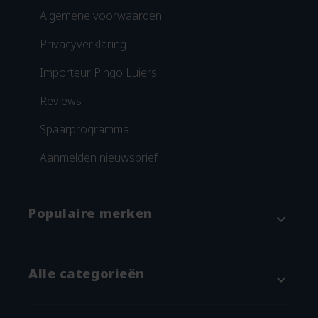
Algemene voorwaarden
Privacyverklaring
Importeur Pingo Luiers
Reviews
Spaarprogramma
Aanmelden nieuwsbrief
Populaire merken
expand_more
Attitude
Alle categorieën
expand_more
Blümchen
Grünspecht